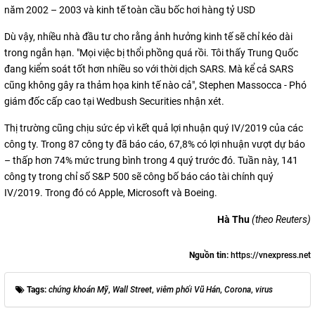
năm 2002 – 2003 và kinh tế toàn cầu bốc hơi hàng tỷ USD
Dù vậy, nhiều nhà đầu tư cho rằng ảnh hưởng kinh tế sẽ chỉ kéo dài
trong ngắn hạn. "Mọi việc bị thổi phồng quá rồi. Tôi thấy Trung Quốc
đang kiểm soát tốt hơn nhiều so với thời dịch SARS. Mà kể cả SARS
cũng không gây ra thảm họa kinh tế nào cả", Stephen Massocca - Phó
giám đốc cấp cao tại Wedbush Securities nhận xét.
Thị trường cũng chịu sức ép vì kết quả lợi nhuận quý IV/2019 của các
công ty. Trong 87 công ty đã báo cáo, 67,8% có lợi nhuận vượt dự báo
– thấp hơn 74% mức trung bình trong 4 quý trước đó. Tuần này, 141
công ty trong chỉ số S&P 500 sẽ công bố báo cáo tài chính quý
IV/2019. Trong đó có Apple, Microsoft và Boeing.
Hà Thu
(theo Reuters)
Nguồn tin:
https://vnexpress.net
Tags:
chứng khoán Mỹ
,
Wall Street
,
viêm phối Vũ Hán
,
Corona
,
virus