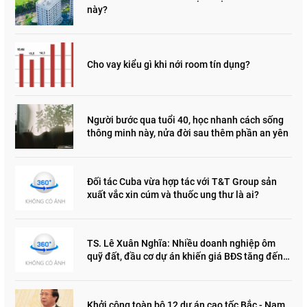
này?
Cho vay kiểu gì khi nới room tín dụng?
Người bước qua tuổi 40, học nhanh cách sống
thông minh này, nửa đời sau thêm phần an yên
Đối tác Cuba vừa hợp tác với T&T Group sản
xuất vắc xin cúm và thuốc ung thư là ai?
TS. Lê Xuân Nghĩa: Nhiều doanh nghiệp ôm
quỹ đất, đầu cơ dự án khiến giá BĐS tăng đến
"đau lòng"
Khởi công toàn bộ 12 dự án cao tốc Bắc - Nam