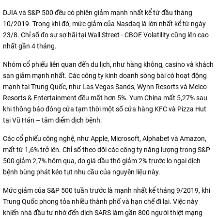
DJIA và S&P 500 đều có phiên giảm mạnh nhất kể từ đầu tháng
10/2019. Trong khi đó, mức giảm của Nasdaq là lớn nhất kể từ ngày
23/8. Chỉ số đo sự sợ hãi tại Wall Street - CBOE Volatility cũng lên cao
nhất gần 4 tháng.
Nhóm cổ phiếu liên quan đến du lịch, như hàng không, casino và khách
sạn giảm mạnh nhất. Các công ty kinh doanh sòng bài có hoạt động
mạnh tại Trung Quốc, như Las Vegas Sands, Wynn Resorts và Melco
Resorts & Entertainment đều mất hơn 5%. Yum China mất 5,27% sau
khi thông báo đóng cửa tạm thời một số cửa hàng KFC và Pizza Hut
tại Vũ Hán – tâm điểm dịch bệnh.
Các cổ phiếu công nghệ, như Apple, Microsoft, Alphabet và Amazon,
mất từ 1,6% trở lên. Chỉ số theo dõi các công ty năng lượng trong S&P
500 giảm 2,7% hôm qua, do giá dầu thô giảm 2% trước lo ngại dịch
bệnh bùng phát kéo tụt nhu cầu của nguyên liệu này.
Mức giảm của S&P 500 tuần trước là mạnh nhất kể tháng 9/2019, khi
Trung Quốc phong tỏa nhiều thành phố và hạn chế đi lại. Việc này
khiến nhà đầu tư nhớ đến dịch SARS làm gần 800 người thiệt mạng