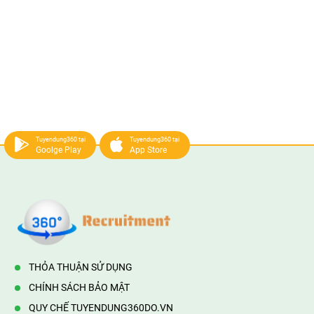
Tuyendung360 tại
Tuyendung360 tại
Goolge Play
App Store
THỎA THUẬN SỬ DỤNG
CHÍNH SÁCH BẢO MẬT
QUY CHẾ TUYENDUNG360DO.VN