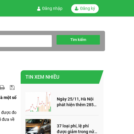
Đăng nhập
Đăng ký
Tìm kiếm
TIN XEM NHIỀU
và một số
Ngày 25/11, Hà Nội
phát hiện thêm 285
ca mắc Covid-19,
u được đo
trong đó, 122 ca cộng
ì đưa về
đồng
37 loại phí, lệ phí
được giảm trong nửa