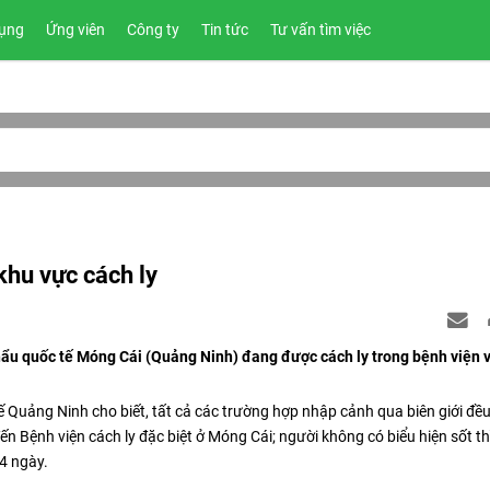
ụng
Ứng viên
Công ty
Tin tức
Tư vấn tìm việc
hu vực cách ly
ẩu quốc tế Móng Cái (Quảng Ninh) đang được cách ly trong bệnh viện 
 Quảng Ninh cho biết, tất cả các trường hợp nhập cảnh qua biên giới đề
đến Bệnh viện cách ly đặc biệt ở Móng Cái; người không có biểu hiện sốt th
14 ngày.