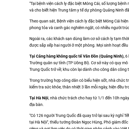
"Tại bệnh viện cách ly đặc biệt Móng Cái, số lượng bện
và cho biết hiện Trung tâm y tế dự phòng Quảng Ninh đã
Theo quan sát, Bệnh viện cách ly đặc biệt Móng Cái hiện
phong tỏa và canh gác nghiêm ngặt, có nhiều người trúc
Ngoài ra, các khách sạn dùng làm cơ sở cách ly tạm thời
được sắp xếp hai người ở một phòng. Mọi sinh hoạt đều 
Tại Cảng hàng không quốc tế Vân Đồn (Quảng Ninh),
6 
Trường quân sự tỉnh (TP Uông Bí). Cơ sở này có quy mô 
Trung Quốc trở về; khu còn lại dành cho công dân công t
Trong trường hợp công dân có biểu hiện sốt, nhà chức t
kiểm tra sức khỏe, thân nhiệt 3 lần mỗi ngày, hiện đều tr
Tại Hà Nội
, nhà chức trách cho hay từ 1/1 đến 10h ngày
địa bàn.
"Có 126 người Trung Quốc đã quay trở lại sau kỳ nghỉ T
tại Hà Nội", thiếu tướng Đoàn Ngọc Hùng, Phó giám đốc 
riêng và nơi làm việc do có thời gian nhập cảnh vào Vi