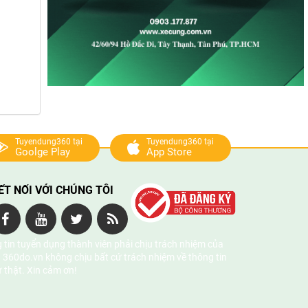
Tuyendung360 tại
Tuyendung360 tại
Goolge Play
App Store
ẾT NỐI VỚI CHÚNG TÔI
 tin tuyển dụng thành viên phải chịu trách nhiệm của
 360do.vn không chịu bất cứ trách nhiệm về thông tin
ự thật. Xin cảm ơn!