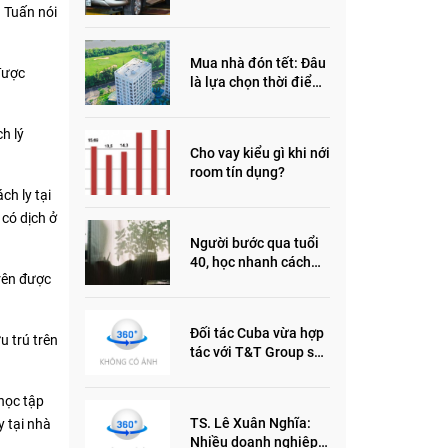
đầu năm 2022
g Tuấn nói
Mua nhà đón tết: Đâu
được
là lựa chọn thời điểm
này?
h lý
Cho vay kiểu gì khi nới
room tín dụng?
ch ly tại
có dịch ở
Người bước qua tuổi
40, học nhanh cách
trên được
sống thông minh này,
nửa đời sau thêm
phần an yên
Đối tác Cuba vừa hợp
u trú trên
tác với T&T Group sản
xuất vắc xin cúm và
thuốc ung thư là ai?
học tập
TS. Lê Xuân Nghĩa:
y tại nhà
Nhiều doanh nghiệp