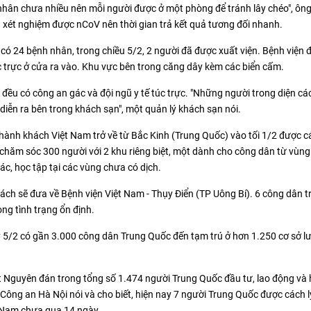
h nhân chưa nhiều nên mỗi người được ở một phòng để tránh lây chéo", ôn
 xét nghiệm được nCoV nên thời gian trả kết quả tương đối nhanh.
 có 24 bệnh nhân, trong chiều 5/2, 2 người đã được xuất viện. Bệnh viện 
 trực ở cửa ra vào. Khu vực bên trong căng dây kèm các biển cấm.
 đều có công an gác và đội ngũ y tế túc trực. "Những người trong diện các
diễn ra bên trong khách sạn", một quản lý khách sạn nói.
hành khách Việt Nam trở về từ Bắc Kinh (Trung Quốc) vào tối 1/2 được cá
chăm sóc 300 người với 2 khu riêng biệt, một dành cho công dân từ vùng 
ác, học tập tại các vùng chưa có dịch.
rách sẽ đưa về Bệnh viện Việt Nam - Thụy Điển (TP Uông Bí). 6 công dân 
ong tình trạng ổn định.
 5/2 có gần 3.000 công dân Trung Quốc đến tạm trú ở hơn 1.250 cơ sở lư
ết Nguyên đán trong tổng số 1.474 người Trung Quốc đầu tư, lao động và 
Công an Hà Nội nói và cho biết, hiện nay 7 người Trung Quốc được cách l
ệt Nam chưa qua 14 ngày.