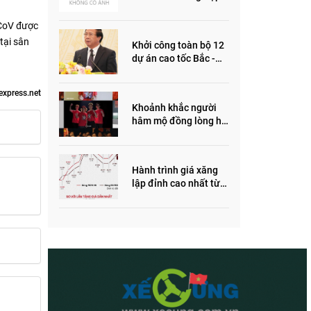
ôm quỹ đất, đầu cơ dự
án khiến giá BĐS tăng
nCoV được
đến "đau lòng"
tại sân
Khởi công toàn bộ 12
dự án cao tốc Bắc -
Nam trong năm 2022
express.net
Khoảnh khắc người
hâm mộ đồng lòng hô
vang “Thắng vàng”
ủng hộ SEA Games
Hành trình giá xăng
lập đỉnh cao nhất từ
trước đến nay