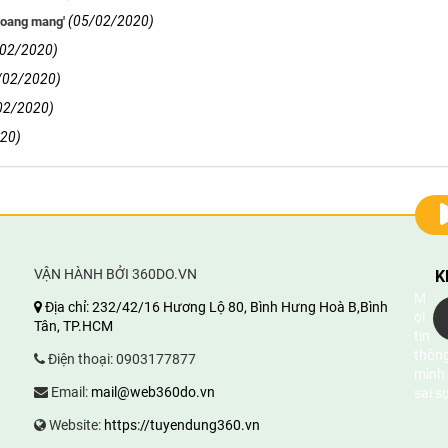
(05/02/2020)
hoang mang'
/02/2020)
/02/2020)
02/2020)
20)
VẬN HÀNH BỞI 360DO.VN
K
M
Địa chỉ:
232/42/16 Hương Lộ 80, Bình Hưng Hoà B,Bình
ọi
Tân, TP.HCM
tin
thông
Điện thoại:
0903177877
mình.
Email:
mail@web360do.vn
sai s
Website:
https://tuyendung360.vn