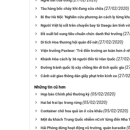
(27/02/2020)
Nghề bắt cua đồng
(27/02/2020)
Tàu hàng bốc cháy khi đang sửa chữa
Bí thư Hà Nội: 'Nghiên cứu phương án cách ly từng khu
Người Việt bị sốt trên chuyến bay từ Daegu âm tính v
(27
Đề xuất bổ sung tiêu chuẩn chức danh thứ trưởng
(27/02/2020)
Di tích Hoa thương hội quán đổ nát
Viện trưởng Pasteur: 'Trẻ đến trường an toàn hơn ở nh
(27/02
Khánh Hòa cách ly 36 người đến từ Hàn Quốc
(2
Đường tránh quốc lộ xây chồng lên di tích quốc gia
(27/0
Cảnh sát giao thông dán giấy phạt trên kính xe
Những tin cũ hơn
(05/02/2020)
Họp báo Chính phủ thường kỳ
(05/02/2020)
Hai bé trai lạc trong rừng
(05/02/2020)
Container chở hoa quả ùn ở cửa khẩu
Một du khách Trung Quốc nhiễm nCoV từng đến Nha 
(
Hải Phòng dừng hoạt động vũ trường, quán karaoke