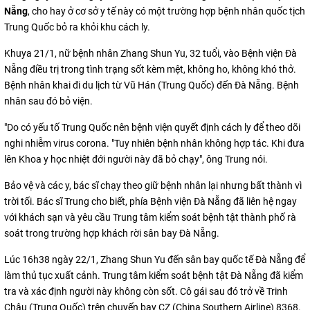
Nẵng
, cho hay ở cơ sở y tế này có một trường hợp bệnh nhân quốc tịch
Trung Quốc bỏ ra khỏi khu cách ly.
Khuya 21/1, nữ bệnh nhân Zhang Shun Yu, 32 tuổi, vào Bệnh viện Đà
Nẵng điều trị trong tình trạng sốt kèm mệt, không ho, không khó thở.
Bệnh nhân khai đi du lịch từ Vũ Hán (Trung Quốc) đến Đà Nẵng. Bệnh
nhân sau đó bỏ viện.
"Do có yếu tố Trung Quốc nên bệnh viện quyết định cách ly để theo dõi
nghi nhiễm virus corona. "Tuy nhiên bệnh nhân không hợp tác. Khi đưa
lên Khoa y học nhiệt đới người này đã bỏ chạy", ông Trung nói.
Bảo vệ và các y, bác sĩ chạy theo giữ bệnh nhân lại nhưng bất thành vì
trời tối. Bác sĩ Trung cho biết, phía Bệnh viện Đà Nẵng đã liên hệ ngay
với khách sạn và yêu cầu Trung tâm kiểm soát bệnh tật thành phố rà
soát trong trường hợp khách rời sân bay Đà Nẵng.
Lúc 16h38 ngày 22/1, Zhang Shun Yu đến sân bay quốc tế Đà Nẵng để
làm thủ tục xuất cảnh. Trung tâm kiểm soát bệnh tật Đà Nẵng đã kiểm
tra và xác định người này không còn sốt. Cô gái sau đó trở về Trinh
Châu (Trung Quốc) trên chuyến bay CZ (China Southern Airline) 8368.