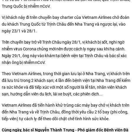
Trung Quốc bị nhiễm nCoV.
Vị khách này đi trên chuyến bay charter của Vietnam Airlines chở đoàn
du khách Trung Quốc từ Trịnh Châu đến Nha Trang và ngược lại, vào
ngày 23/1 và 28/1.
Trên chuyến bay trở về Trịnh Châu ngày 28/1, vị khách bị sốt, nghi ngờ
nhiễm virus Corona chủng mới nên được cách ly ngay sau khi hạ cánh.
Ngày 29/1, ông này vào khám tại bệnh viện tại Trịnh Châu và bác sĩ xác
nhận ông bị nhiễm nCoV.
Theo Vietnam Airlines, trong thời gian lưu lại ở Nha Trang, vị khách trên
đã lưu trú trong 2 khách sạn; 4 lần đến bệnh viện tại Nha Trang để kiểm
ra sức khỏe và đã tiếp xúc với một số người là lễ tân, nhân viên khách
sạn, hướng dẫn viên du lịch, lái xe buýt, các phiên dịch...
Vietnam Airlines đã tiến hành khử trùng các máy bay chở vị khách trên
đến Nha Trang và về Trịnh Châu, đồng thời yêu cầu 2 tổ bay (phi công,
tiếp viên) tự cách ly để theo dõi chặt chẽ tình hình sức khỏe.
Cùng ngày, b
ác sĩ Nguyễn Thành Trung - Phó giám đốc Bệnh viện Đà