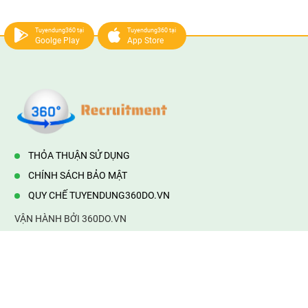
Tuyendung360 tại
Tuyendung360 tại
Goolge Play
App Store
THỎA THUẬN SỬ DỤNG
CHÍNH SÁCH BẢO MẬT
QUY CHẾ TUYENDUNG360DO.VN
VẬN HÀNH BỞI 360DO.VN
Địa chỉ:
232/42/16 Hương Lộ 80, Bình Hưng Hoà B,Bình Tân,
TP.HCM
Điện thoại:
0903177877
Email:
mail@web360do.vn