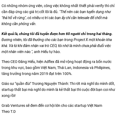
Có những nhóm ứng viên, công việc không nhất thiết phải verify thì chỉ
cần đáp ứng các giá trị cốt lõi là đủ.
"Thế nên các bạn tuyển dụng như
"thả hổ về rừng", có nhiều vị trí các bạn ấy chỉ cần telesale để chốt mà
không cần phỏng vấn.
Kết quả là, chúng tôi đã tuyển được hơn 60 người chỉ trong hai tháng.
Đương nhiên, tôi đã thưởng cho các bạn trong Project X một khoản kha
khá. Và từ khi đảm nhận vai trò CEO, tôi nhớ là mình chưa phải đuổi việc
một nhân viên nào.",
anh Hiếu tự hào.
Theo CEO Đăng Hiếu, hiện Adflex đã mở rộng hoạt động ra bốn nước
trong khu vực, bao gồm Việt Nam, Thái Lan, Indonesia và Philipines,
tăng trưởng trong năm 2019 đạt trên 100%.
Giáo sư "quần đùi" Trương Nguyện Thành: Thi rớt mà nghĩ do mình dốt,
startup thất bại mà nghĩ do mình là kẻ thất bại thì cuộc đời bạn coi như
xong rồi!
Grab Ventures sẽ đem đến cơ hội lớn cho các startup Việt Nam
Theo T.D