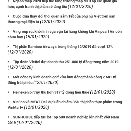
Ngành thép 2020 tiếp tục tăng trưởng thấp dù ít áp lực giảm giá
(12/01/2020)
hơn; cạnh tranh thị phần sẽ tăng tốc
Cuộc đua thay đổi thói quen sắm Tết của phụ nữ Việt trên sàn
(12/01/2020)
thương mại điện tử
Vingroup rút khỏi lĩnh vực vận tải hàng không khi Vinpearl Air còn
(15/01/2020)
chưa bay
Thị phần Bamboo Airways trong tháng 12/2019 đã vượt 12%
(12/01/2020)
Tập đoàn Viettel đạt doanh thu 251.000 tỷ đồng trong năm 2019
(12/01/2020)
Một công ty kinh doanh golf vừa huy động thành công 2.681 tỷ
(12/01/2020)
đồng trái phiếu
(12/01/2020)
Heineken bị truy thu hơn 917 tỷ đồng tiền thuế
VinEco và MEAT Deli dự kiến chiếm 35% thị phần thực phẩm trong
(12/01/2020)
VinMart+
SUNHOUSE tiếp tục lọt Top 500 Doanh nghiệp lớn nhất Việt Nam
(12/01/2020)
2019