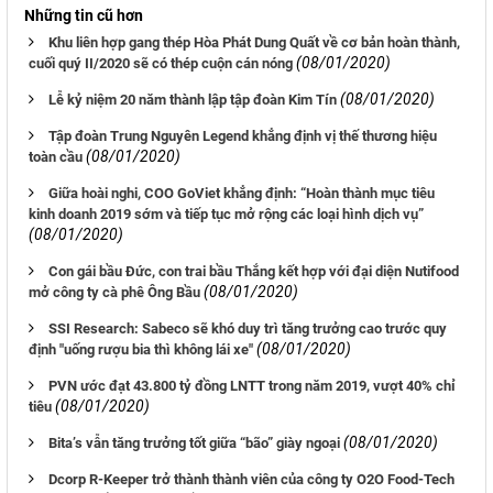
Những tin cũ hơn
Khu liên hợp gang thép Hòa Phát Dung Quất về cơ bản hoàn thành,
(08/01/2020)
cuối quý II/2020 sẽ có thép cuộn cán nóng
(08/01/2020)
Lễ kỷ niệm 20 năm thành lập tập đoàn Kim Tín
Tập đoàn Trung Nguyên Legend khẳng định vị thế thương hiệu
(08/01/2020)
toàn cầu
Giữa hoài nghi, COO GoViet khẳng định: “Hoàn thành mục tiêu
kinh doanh 2019 sớm và tiếp tục mở rộng các loại hình dịch vụ”
(08/01/2020)
Con gái bầu Đức, con trai bầu Thắng kết hợp với đại diện Nutifood
(08/01/2020)
mở công ty cà phê Ông Bầu
SSI Research: Sabeco sẽ khó duy trì tăng trưởng cao trước quy
(08/01/2020)
định "uống rượu bia thì không lái xe"
PVN ước đạt 43.800 tỷ đồng LNTT trong năm 2019, vượt 40% chỉ
(08/01/2020)
tiêu
(08/01/2020)
Bita’s vẫn tăng trưởng tốt giữa “bão” giày ngoại
Dcorp R-Keeper trở thành thành viên của công ty O2O Food-Tech