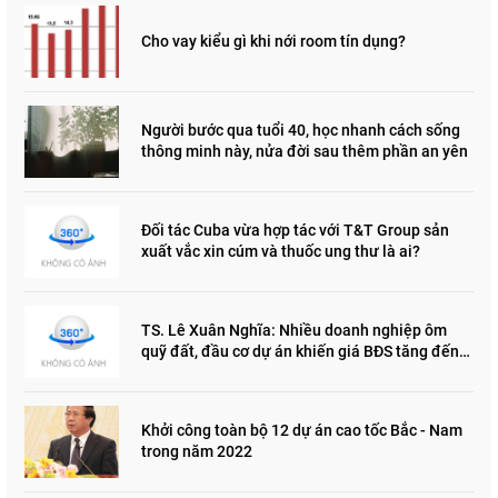
Cho vay kiểu gì khi nới room tín dụng?
Người bước qua tuổi 40, học nhanh cách sống
thông minh này, nửa đời sau thêm phần an yên
Đối tác Cuba vừa hợp tác với T&T Group sản
xuất vắc xin cúm và thuốc ung thư là ai?
TS. Lê Xuân Nghĩa: Nhiều doanh nghiệp ôm
quỹ đất, đầu cơ dự án khiến giá BĐS tăng đến
"đau lòng"
Khởi công toàn bộ 12 dự án cao tốc Bắc - Nam
trong năm 2022