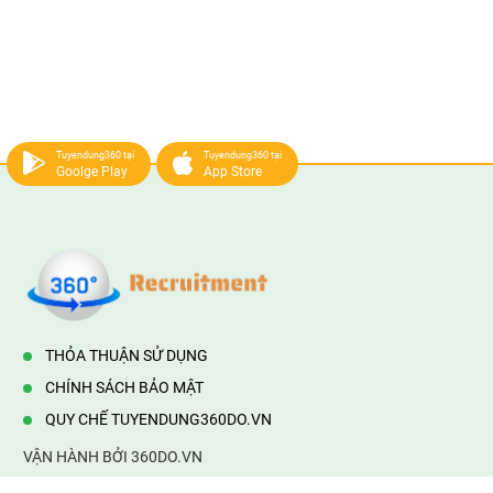
Tuyendung360 tại
Tuyendung360 tại
Goolge Play
App Store
THỎA THUẬN SỬ DỤNG
CHÍNH SÁCH BẢO MẬT
QUY CHẾ TUYENDUNG360DO.VN
VẬN HÀNH BỞI 360DO.VN
Địa chỉ:
232/42/16 Hương Lộ 80, Bình Hưng Hoà B,Bình Tân,