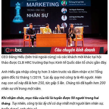
CEO Đăng Hiếu (bên trái ngoài cùng) và các khách mời khác tại hội
thảo được CLB HRC trường Đại học Kinh tế Quốc dân tổ chức gần đây.
Anh Hiếu gia nhập công ty hơn 3 năm trước và đảm nhận vị trí Tổng
giám đốc từ tháng 1/2019. "
Lúc ấy, quy mô công ty là 46 người. Hiện
nay, con số này đã là hơn 250, tức gấp 5 lần. Chúng tôi đã tuyển hơn 200
nhân sự chỉ trong một năm.
Khi nhậm chức,
mục tiêu của tôi là tuyển được 50 người trong hai
tháng
. Tuy nhiên, công ty lúc ấy chỉ có duy nhất một người làm nhân sự,
tuyển dụng
", anh chia sẻ.