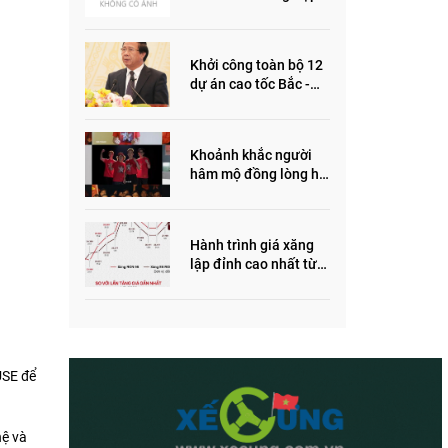
ôm quỹ đất, đầu cơ dự
án khiến giá BĐS tăng
đến "đau lòng"
Khởi công toàn bộ 12
dự án cao tốc Bắc -
Nam trong năm 2022
Khoảnh khắc người
hâm mộ đồng lòng hô
vang “Thắng vàng”
ủng hộ SEA Games
Hành trình giá xăng
lập đỉnh cao nhất từ
trước đến nay
USE để
hệ và