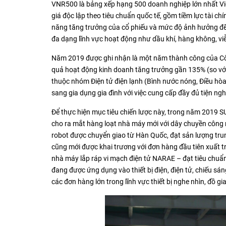
VNR500 là bảng xếp hạng 500 doanh nghiệp lớn nhất Vi
giá độc lập theo tiêu chuẩn quốc tế, gồm tiềm lực tài chí
năng tăng trưởng của cổ phiếu và mức độ ảnh hưởng đế
đa dạng lĩnh vực hoạt động như dầu khí, hàng không, v
Năm 2019 được ghi nhận là một năm thành công của Côn
quả hoạt động kinh doanh tăng trưởng gần 135% (so với
thuộc nhóm Điện tử điện lạnh (Bình nước nóng, Điều h
sang gia dụng gia đình với việc cung cấp đầy đủ tiện ngh
Để thực hiện mục tiêu chiến lược này, trong năm 2019 S
cho ra mắt hàng loạt nhà máy mới với dây chuyền công
robot được chuyển giao từ Hàn Quốc, đạt sản lượng tr
cũng mới được khai trương với đơn hàng đầu tiên xuất tr
nhà máy lắp ráp vi mạch điện tử NARAE – đạt tiêu chuẩ
đang được ứng dụng vào thiết bị điện, điện tử, chiếu s
các đơn hàng lớn trong lĩnh vực thiết bị nghe nhìn, đồ gi