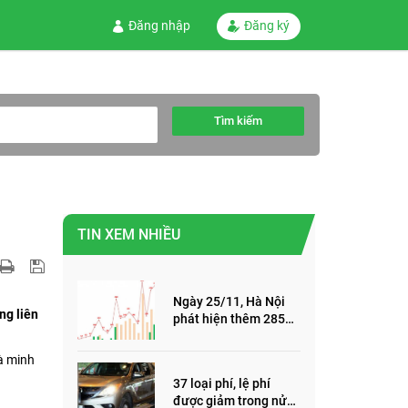
Đăng nhập
Đăng ký
Tìm kiếm
TIN XEM NHIỀU
Ngày 25/11, Hà Nội
ng liên
phát hiện thêm 285
ca mắc Covid-19,
trong đó, 122 ca cộng
à minh
đồng
37 loại phí, lệ phí
được giảm trong nửa