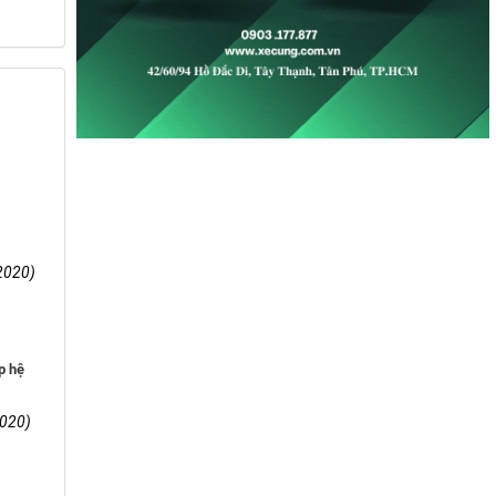
2020)
p hệ
020)