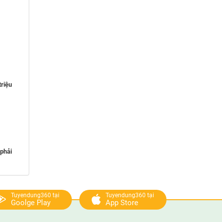
triệu
 phải
Tuyendung360 tại
Tuyendung360 tại
Goolge Play
App Store