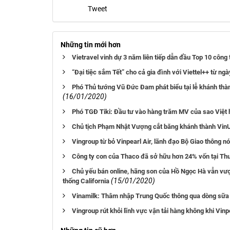
Tweet
Những tin mới hơn
Vietravel vinh dự 3 năm liên tiếp dẫn đầu Top 10 công t
“Đại tiệc sắm Tết” cho cả gia đình với Viettel++ từ ng
Phó Thủ tướng Vũ Đức Đam phát biểu tại lễ khánh thàn
(16/01/2020)
Phó TGĐ Tiki: Đầu tư vào hàng trăm MV của sao Việt h
Chủ tịch Phạm Nhật Vượng cắt băng khánh thành VinUni
Vingroup từ bỏ Vinpearl Air, lãnh đạo Bộ Giao thông nó
Công ty con của Thaco đã sở hữu hơn 24% vốn tại T
Chủ yếu bán online, hãng son của Hồ Ngọc Hà vẫn vượt
(15/01/2020)
thống California
Vinamilk: Thâm nhập Trung Quốc thông qua dòng sữa 
Vingroup rút khỏi lĩnh vực vận tải hàng không khi Vin