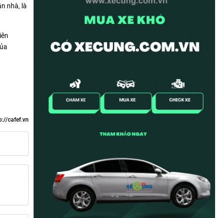
n nhà, là
iên
của
p://cafef.vn