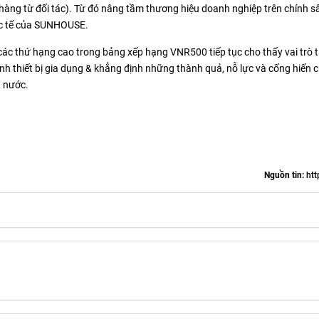
hàng từ đối tác). Từ đó nâng tầm thương hiệu doanh nghiệp trên chính sâ
uốc tế của SUNHOUSE.
ác thứ hạng cao trong bảng xếp hạng VNR500 tiếp tục cho thấy vai trò t
h thiết bị gia dụng & khẳng định những thành quả, nỗ lực và cống hiến 
t nước.
Nguồn tin:
htt