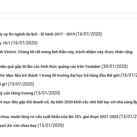
(16/01/2020)
y uy tín ngành du lịch - lữ hành 2017 - 2019
(16/01/2020)
ày 10/1
h VinUni: Chúng tôi rất mong tinh thần này, trách nhiệm này được nhân rộng
(30/01/2020)
iệu quả gấp 20 lần các hình thức quảng cáo trên Youtube!
(16/01/
: Mục tiêu trở thành 1 trong 50 trường đại học trẻ hàng đầu thế giới
(15/01/2020)
i gì?
(15/01/2020)
huỷ sản Hùng Vương
 mục tiêu gấp đôi doanh số, dự kiến 2020 khởi sắc nhờ bắt tay với nhà sáng lậ
(15/01/2
chua, muốn tăng cơ cấu xuất khẩu sữa lên 25% giai đoạn 2021-2022
(15/01/2020)
pearl Air còn chưa bay