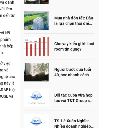
 và đánh
đầu năm 2022
về tiềm
n đến từ
Mua nhà đón tết: Đâu
là lựa chọn thời điểm
này?
ới kết
n phẩm
Cho vay kiểu gì khi nới
 nhà bếp
room tín dụng?
nh.
ở việc
Người bước qua tuổi
ựa và
40, học nhanh cách
 nghệ cao
sống thông minh này,
ng này là
nửa đời sau thêm
ARAE hiện
phần an yên
Đối tác Cuba vừa hợp
HOUSE và
tác với T&T Group sản
xuất vắc xin cúm và
thuốc ung thư là ai?
TS. Lê Xuân Nghĩa:
Nhiều doanh nghiệp