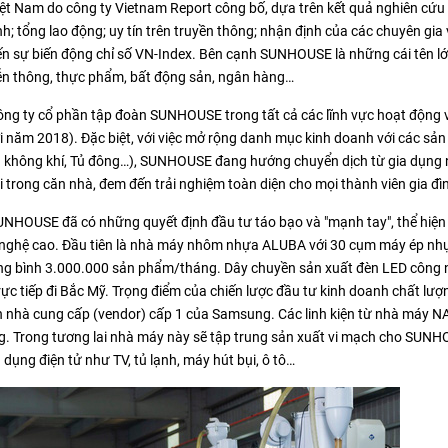
ệt Nam do công ty Vietnam Report công bố, dựa trên kết quả nghiên cứu
nh; tổng lao động; uy tín trên truyền thông; nhận định của các chuyên gia 
n sự biến động chỉ số VN-Index. Bên cạnh SUNHOUSE là những cái tên lớ
iễn thông, thực phẩm, bất động sản, ngân hàng…
g ty cổ phần tập đoàn SUNHOUSE trong tất cả các lĩnh vực hoạt động v
 năm 2018). Đặc biệt, với việc mở rộng danh mục kinh doanh với các sả
òa không khí, Tủ đông…), SUNHOUSE đang hướng chuyển dịch từ gia dụng
i trong căn nhà, đem đến trải nghiệm toàn diện cho mọi thành viên gia đì
UNHOUSE đã có những quyết định đầu tư táo bạo và "mạnh tay", thể hiện 
 nghệ cao. Đầu tiên là nhà máy nhôm nhựa ALUBA với 30 cụm máy ép nh
ung bình 3.000.000 sản phẩm/tháng. Dây chuyền sản xuất đèn LED công
ực tiếp đi Bắc Mỹ. Trọng điểm của chiến lược đầu tư kinh doanh chất lượ
n nhà cung cấp (vendor) cấp 1 của Samsung. Các linh kiện từ nhà máy N
áng. Trong tương lai nhà máy này sẽ tập trung sản xuất vi mạch cho SUN
a dụng điện tử như TV, tủ lạnh, máy hút bụi, ô tô…