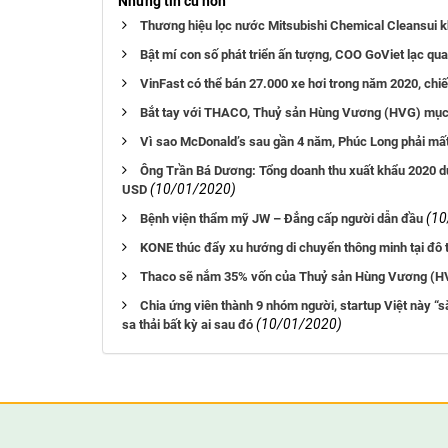
Những tin cũ hơn
Thương hiệu lọc nước Mitsubishi Chemical Cleansui 
Bật mí con số phát triển ấn tượng, COO GoViet lạc quan
VinFast có thể bán 27.000 xe hơi trong năm 2020, chi
Bắt tay với THACO, Thuỷ sản Hùng Vương (HVG) mục ti
Vì sao McDonald’s sau gần 4 năm, Phúc Long phải mất 
Ông Trần Bá Dương: Tổng doanh thu xuất khẩu 2020 dự
(10/01/2020)
USD
(10
Bệnh viện thẩm mỹ JW – Đẳng cấp người dẫn đầu
KONE thúc đẩy xu hướng di chuyển thông minh tại đô t
Thaco sẽ nắm 35% vốn của Thuỷ sản Hùng Vương (HVG)
Chia ứng viên thành 9 nhóm người, startup Việt này “
(10/01/2020)
sa thải bất kỳ ai sau đó