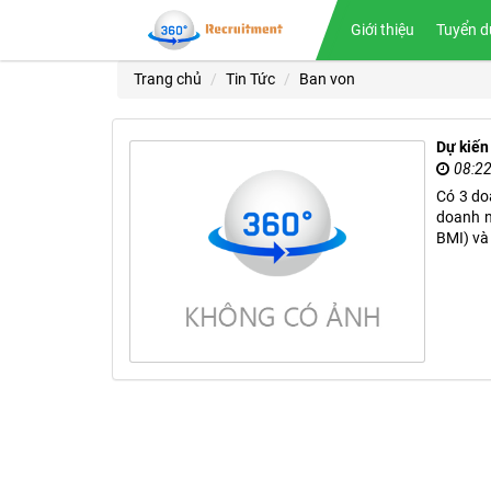
Giới thiệu
Tuyển d
Trang chủ
Tin Tức
Ban von
Dự kiến
08:2
Có 3 do
doanh n
BMI) và