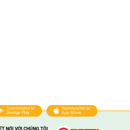
Tuyendung360 tại
Tuyendung360 tại
Goolge Play
App Store
ẾT NỐI VỚI CHÚNG TÔI