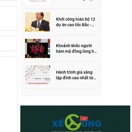
ôm quỹ đất, đầu cơ dự
án khiến giá BĐS tăng
đến "đau lòng"
Khởi công toàn bộ 12
dự án cao tốc Bắc -
Nam trong năm 2022
Khoảnh khắc người
hâm mộ đồng lòng hô
vang “Thắng vàng”
ủng hộ SEA Games
Hành trình giá xăng
lập đỉnh cao nhất từ
trước đến nay