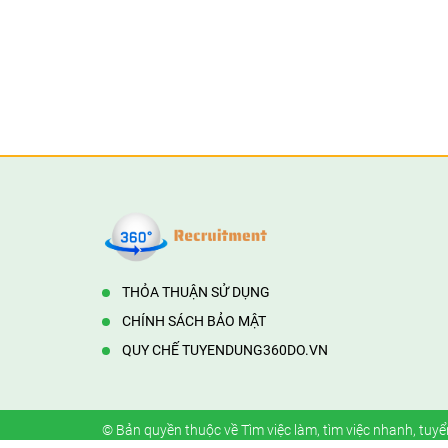
THỎA THUẬN SỬ DỤNG
CHÍNH SÁCH BẢO MẬT
QUY CHẾ TUYENDUNG360DO.VN
© Bản quyền thuộc về
Tìm việc làm, tìm việc nhanh, tuyể