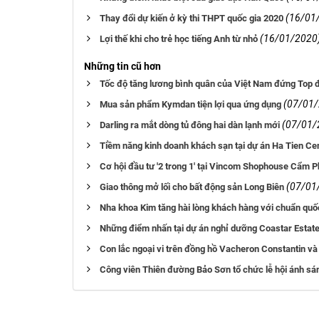
(16/01
Thay đổi dự kiến ở kỳ thi THPT quốc gia 2020
(16/01/2020
Lợi thế khi cho trẻ học tiếng Anh từ nhỏ
Những tin cũ hơn
Tốc độ tăng lương bình quân của Việt Nam đứng Top 
(07/01
Mua sản phẩm Kymdan tiện lợi qua ứng dụng
(07/01/
Darling ra mắt dòng tủ đông hai dàn lạnh mới
Tiềm năng kinh doanh khách sạn tại dự án Ha Tien Ce
Cơ hội đầu tư '2 trong 1' tại Vincom Shophouse Cẩm 
(07/01
Giao thông mở lối cho bất động sản Long Biên
Nha khoa Kim tăng hài lòng khách hàng với chuẩn quố
Những điểm nhấn tại dự án nghỉ dưỡng Coastar Estat
Con lắc ngoại vi trên đồng hồ Vacheron Constantin và
Công viên Thiên đường Bảo Sơn tổ chức lễ hội ánh sán