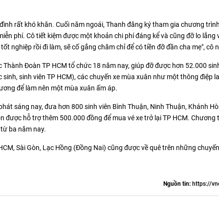
đình rất khó khăn. Cuối năm ngoái, Thanh đăng ký tham gia chương trìn
n phí. Cô tiết kiệm được một khoản chi phí đáng kể và cũng đỡ lo lắng 
ốt nghiệp rồi đi làm, sẽ cố gắng chăm chỉ để có tiền đỡ đần cha mẹ", cô n
ợc Thành Đoàn TP HCM tổ chức 18 năm nay, giúp đỡ được hơn 52.000 sinh
sinh, sinh viên TP HCM), các chuyến xe mùa xuân như một thông điệp l
 thương để làm nên một mùa xuân ấm áp.
phát sáng nay, đưa hơn 800 sinh viên Bình Thuận, Ninh Thuận, Khánh Hò
òn được hỗ trợ thêm 500.000 đồng để mua vé xe trở lại TP HCM. Chương t
 từ ba năm nay.
 HCM, Sài Gòn, Lạc Hồng (Đồng Nai) cũng được về quê trên những chuyến
Nguồn tin:
https://vn