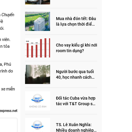
đầu năm 2022
h
Chuyến
Mua nhà đón tết: Đâu
về
là lựa chọn thời điểm
ói.
này?
 viên.
Cho vay kiểu gì khi nới
an tỏa
room tín dụng?
a, Phú
rình do
Người bước qua tuổi
40, học nhanh cách
sống thông minh này,
nửa đời sau thêm
 xe miễn
phần an yên
Đối tác Cuba vừa hợp
tác với T&T Group sản
xuất vắc xin cúm và
express.net
thuốc ung thư là ai?
TS. Lê Xuân Nghĩa:
Nhiều doanh nghiệp