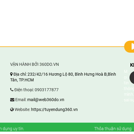
VẬN HÀNH BỞI 360DO.VN
K
M
Địa chỉ:
232/42/16 Hương Lộ 80, Bình Hưng Hoà B,Bình
ọi
Tân, TP.HCM
tin
thông
Điện thoại:
0903177877
mình.
Email:
mail@web360do.vn
sai s
Website:
https://tuyendung360.vn
n dụng uy tín
.
Thỏa thuận sử dụng