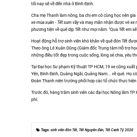
tối nay sẽ về đến nhà ở Bình Định.
Cha mẹ Thanh làm nông, ba chị em cô cùng học nên gia 
xe mùa xuân - Tết sum vầy
và may mắn nhận được vé xe miễ
phương tiện về quê dịp Tết như mọi năm. "Qua Tết em sẽ t
Hoạt động hỗ trợ sinh viên khó khăn về quê đón Tết đư
Theo ông Lê Xuân Dũng (Giám đốc Trung tâm Hỗ trợ học 
những điều tốt đẹp trong cuộc sống, lòng sẻ chia, yêu
Tại Đại học Sư phạm Kỹ thuật TP HCM, 19 xe cũng xuất 
Yên, Bình Định, Quảng Ngãi, Quảng Nam... về quê. Họ c
Đoàn Thanh niên trường phối hợp các tổ chức thực hiện
Trước đó, hàng trăm sinh viên các đại học Nông lâm TP
phí.
Tags:
sinh viên đón Tết
,
Tết Nguyên đán
,
Tết Canh Tý 2020