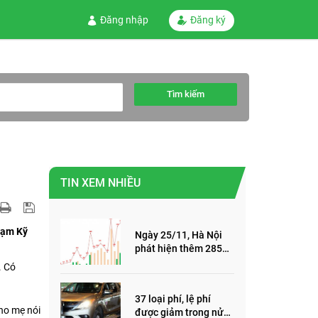
Đăng nhập
Đăng ký
Tìm kiếm
TIN XEM NHIỀU
hạm Kỹ
Ngày 25/11, Hà Nội
phát hiện thêm 285
ca mắc Covid-19,
. Có
trong đó, 122 ca cộng
đồng
37 loại phí, lệ phí
ho mẹ nói
được giảm trong nửa