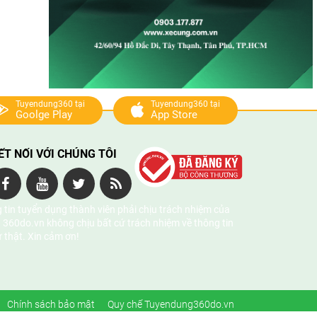
Tuyendung360 tại
Tuyendung360 tại
Goolge Play
App Store
ẾT NỐI VỚI CHÚNG TÔI
 tin tuyển dụng thành viên phải chịu trách nhiệm của
 360do.vn không chịu bất cứ trách nhiệm về thông tin
ự thật. Xin cảm ơn!
Chính sách bảo mật
Quy chế Tuyendung360do.vn