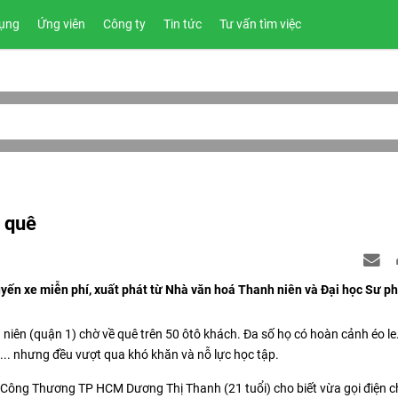
ụng
Ứng viên
Công ty
Tin tức
Tư vấn tìm việc
ề quê
yến xe miễn phí, xuất phát từ Nhà văn hoá Thanh niên và Đại học Sư p
 niên (quận 1) chờ về quê trên 50 ôtô khách. Đa số họ có hoàn cảnh éo le
... nhưng đều vượt qua khó khăn và nỗ lực học tập.
 Công Thương TP HCM Dương Thị Thanh (21 tuổi) cho biết vừa gọi điện c