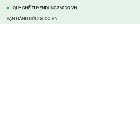
QUY CHẾ TUYENDUNG360DO.VN
VẬN HÀNH BỞI 360DO.VN
Địa chỉ:
232/42/16 Hương Lộ 80, Bình Hưng Hoà B,Bình Tân,
TP.HCM
Điện thoại:
0903177877
Email:
mail@web360do.vn
Website:
https://tuyendung360.vn
KẾT NỐI VỚI CHÚNG TÔI
Mọi tin thông tin tuyển dụng
thành viên phải chịu trách nhiệm của mình. 360do.vn không chịu
bất cứ trách nhiệm về thông tin sai sự thật. Xin cảm ơn!