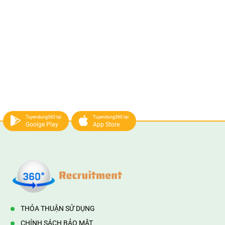
Tuyendung360 tại
Tuyendung360 tại
Goolge Play
App Store
THỎA THUẬN SỬ DỤNG
CHÍNH SÁCH BẢO MẬT