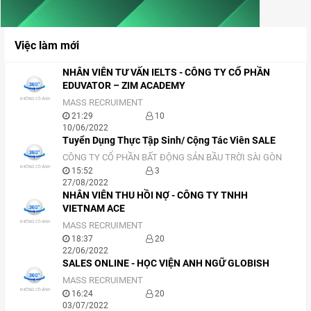
Việc làm mới
NHÂN VIÊN TƯ VẤN IELTS - CÔNG TY CỔ PHẦN
EDUVATOR – ZIM ACADEMY
MASS RECRUIMENT
21:29
10
10/06/2022
Tuyển Dụng Thực Tập Sinh/ Cộng Tác Viên SALE
CÔNG TY CỔ PHẦN BẤT ĐỘNG SẢN BẦU TRỜI SÀI GÒN
15:52
3
27/08/2022
NHÂN VIÊN THU HỒI NỢ - CÔNG TY TNHH
VIETNAM ACE
MASS RECRUIMENT
18:37
20
22/06/2022
SALES ONLINE - HỌC VIỆN ANH NGỮ GLOBISH
MASS RECRUIMENT
16:24
20
03/07/2022