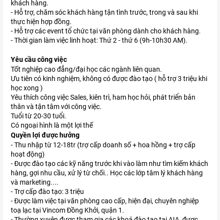
khách hàng.
- Hỗ trợ, chăm sóc khách hàng tận tình trước, trong và sau khi
thực hiện hợp đồng.
- Hỗ trợ các event tổ chức tại văn phòng dành cho khách hàng.
- Thời gian làm việc linh hoạt: Thứ 2 - thứ 6 (9h-10h30 AM).
Yêu cầu công việc
Tốt nghiệp cao đẳng/đại học các ngành liên quan.
Ưu tiên có kinh nghiệm, không có được đào tạo ( hỗ trợ 3 triệu khi
học xong )
Yêu thích công việc Sales, kiên trì, ham học hỏi, phát triển bản
thân và tận tâm với công việc.
Tuổi từ 20-30 tuổi.
Có ngoại hình là một lợi thế
Quyền lợi được hưởng
- Thu nhập từ 12-18tr (trợ cấp doanh số + hoa hồng + trợ cấp
hoạt động)
- Được đào tạo các kỹ năng trước khi vào làm như tìm kiếm khách
hàng, gợi nhu cầu, xử lý từ chối.. Học các lớp tâm lý khách hàng
và marketing....
- Trợ cấp đào tạo: 3 triệu
- Được làm việc tại văn phòng cao cấp, hiện đại, chuyên nghiệp
toạ lạc tại Vincom Đồng Khởi, quận 1.
- Thường xuyên được tham gia các khoá đào tạo tại AIA, được