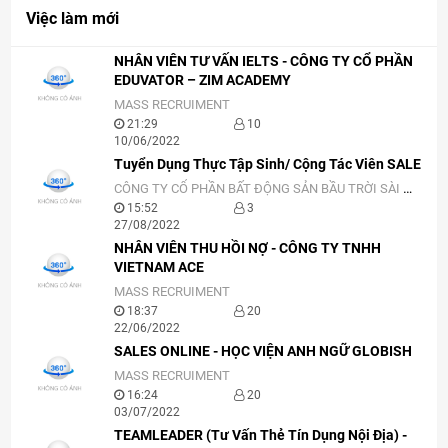
Việc làm mới
NHÂN VIÊN TƯ VẤN IELTS - CÔNG TY CỔ PHẦN
EDUVATOR – ZIM ACADEMY
MASS RECRUIMENT
21:29
10
10/06/2022
Tuyển Dụng Thực Tập Sinh/ Cộng Tác Viên SALE
CÔNG TY CỔ PHẦN BẤT ĐỘNG SẢN BẦU TRỜI SÀI GÒN
15:52
3
27/08/2022
NHÂN VIÊN THU HỒI NỢ - CÔNG TY TNHH
VIETNAM ACE
MASS RECRUIMENT
18:37
20
22/06/2022
SALES ONLINE - HỌC VIỆN ANH NGỮ GLOBISH
MASS RECRUIMENT
16:24
20
03/07/2022
TEAMLEADER (Tư Vấn Thẻ Tín Dụng Nội Địa) -