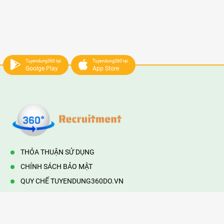
Tuyendung360 tại
Tuyendung360 tại
Goolge Play
App Store
THỎA THUẬN SỬ DỤNG
CHÍNH SÁCH BẢO MẬT
QUY CHẾ TUYENDUNG360DO.VN
VẬN HÀNH BỞI 360DO.VN
Địa chỉ:
232/42/16 Hương Lộ 80, Bình Hưng Hoà B,Bình Tân,
TP.HCM