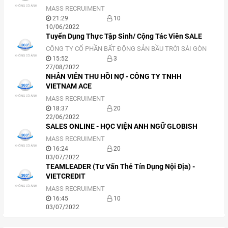
MASS RECRUIMENT
21:29
10
10/06/2022
Tuyển Dụng Thực Tập Sinh/ Cộng Tác Viên SALE
CÔNG TY CỔ PHẦN BẤT ĐỘNG SẢN BẦU TRỜI SÀI GÒN
15:52
3
27/08/2022
NHÂN VIÊN THU HỒI NỢ - CÔNG TY TNHH
VIETNAM ACE
MASS RECRUIMENT
18:37
20
22/06/2022
SALES ONLINE - HỌC VIỆN ANH NGỮ GLOBISH
MASS RECRUIMENT
16:24
20
03/07/2022
TEAMLEADER (Tư Vấn Thẻ Tín Dụng Nội Địa) -
VIETCREDIT
MASS RECRUIMENT
16:45
10
03/07/2022