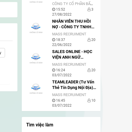
SALE
CÔNG TY CỔ PHẦN BẤT ĐỘNG SẢN BẦU TRỜI SÀI GÒN
15:52
3
27/08/2022
NHÂN VIÊN THU HỒI
NỢ - CÔNG TY TNHH
VIETNAM ACE
MASS RECRUIMENT
18:37
20
22/06/2022
SALES ONLINE - HỌC
y
VIỆN ANH NGỮ
GLOBISH
MASS RECRUIMENT
16:24
20
03/07/2022
TEAMLEADER (Tư Vấn
Thẻ Tín Dụng Nội Địa) -
VIETCREDIT
MASS RECRUIMENT
16:45
10
03/07/2022
Tìm việc làm