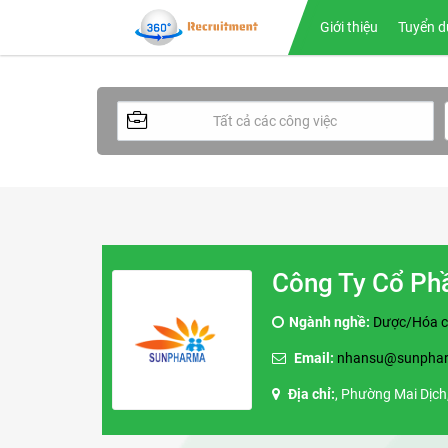
Giới thiệu
Tuyển d
Công Ty Cổ Ph
Ngành nghề:
Dược/Hóa c
Email:
nhansu@sunphar
Địa chỉ:
, Phường Mai Dịch