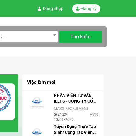
Đăng nhập
Đăng ký
---
Việc làm mới
NHÂN VIÊN TƯ VẤN
IELTS - CÔNG TY CỔ
PHẦN EDUVATOR –
MASS RECRUIMENT
ZIM ACADEMY
21:29
10
10/06/2022
Tuyển Dụng Thực Tập
Sinh/ Cộng Tác Viên