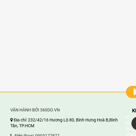
VẬN HÀNH BỞI 360DO.VN
K
M
Địa chỉ:
232/42/16 Hương Lộ 80, Bình Hưng Hoà B,Bình
ọi
Tân, TP.HCM
tin
thông
Điện thoại:
0903177877