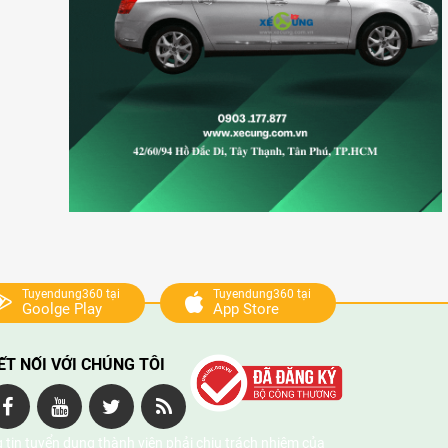
Tuyendung360 tại
Tuyendung360 tại
Goolge Play
App Store
ẾT NỐI VỚI CHÚNG TÔI
 tin tuyển dụng thành viên phải chịu trách nhiệm của