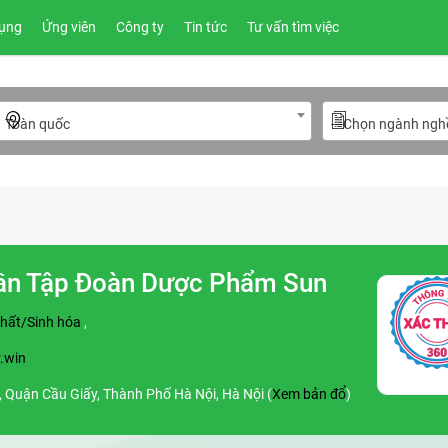
ụng
Ứng viên
Công ty
Tin tức
Tư vấn tìm việc
Toàn quốc
---Chọn ngành nghề
ần Tập Đoàn Dược Phẩm Sun
hất/Sinh hóa
,
.win
, Quận Cầu Giấy, Thành Phố Hà Nội, Hà Nội (
Xem bản đổ
)