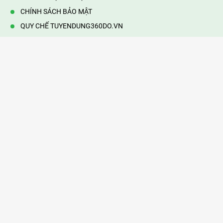
CHÍNH SÁCH BẢO MẬT
QUY CHẾ TUYENDUNG360DO.VN
VẬN HÀNH BỞI 360DO.VN
Địa chỉ:
232/42/16 Hương Lộ 80, Bình Hưng Hoà B,Bình Tân,
TP.HCM
Điện thoại:
0903177877
Email:
mail@web360do.vn
Website:
https://tuyendung360.vn
KẾT NỐI VỚI CHÚNG TÔI
Mọi tin thông tin tuyển dụng