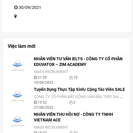
30/09/2021
Việc làm mới
NHÂN VIÊN TƯ VẤN IELTS - CÔNG TY CỔ PHẦN
EDUVATOR – ZIM ACADEMY
MASS RECRUIMENT
21:29
10
10/06/2022
Tuyển Dụng Thực Tập Sinh/ Cộng Tác Viên SALE
CÔNG TY CỔ PHẦN BẤT ĐỘNG SẢN BẦU TRỜI SÀI GÒN
15:52
3
27/08/2022
NHÂN VIÊN THU HỒI NỢ - CÔNG TY TNHH
VIETNAM ACE
MASS RECRUIMENT