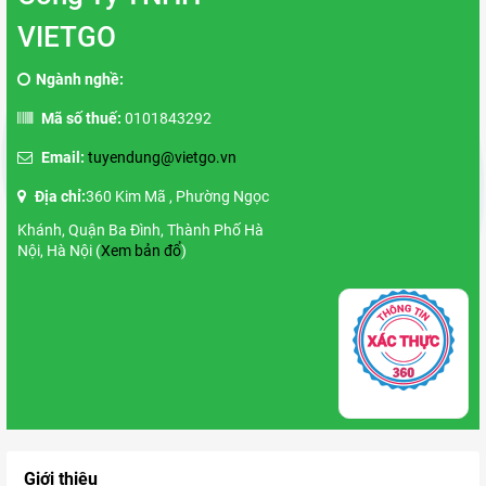
VIETGO
Ngành nghề:
Mã số thuế:
0101843292
Email:
tuyendung@vietgo.vn
Địa chỉ:
360 Kim Mã , Phường Ngọc
Khánh, Quận Ba Đình, Thành Phố Hà
Nội, Hà Nội (
Xem bản đổ
)
Giới thiệu