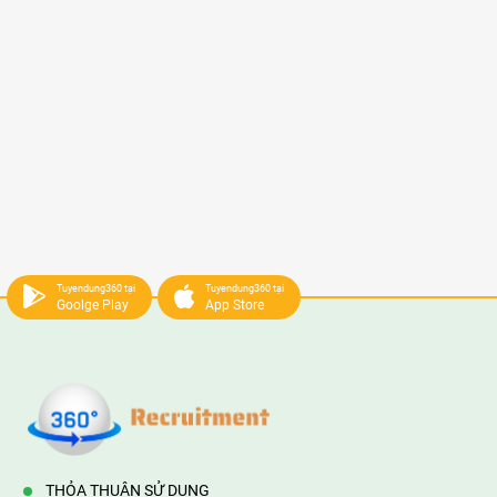
Tuyendung360 tại
Tuyendung360 tại
Goolge Play
App Store
THỎA THUẬN SỬ DỤNG