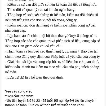
- Kiểm tra sự cân đối giữa số liệu kế toán chi tiết và tổng hợp.
- Theo dõi và quản lý các tài khoản ngân hàng.
- Tổng hợp và soát xét chứng từ kế toán, kiểm tra đối chiếu số
liệu chi tiết giữa các đơn vị nội bộ trong công ty.
- Kiểm soát các đơn đặt hàng và kiểm soát phần công nợ các
nhà cung cấp.
- Lập báo cáo tài chính nội bộ theo tháng/ Quý/ 6 tháng/ năm.
Tổng hợp các báo cáo quản trị và phân tích số liệu, cung cấp số
liệu cho Ban giám đốc khi có yêu cầu.
- Hạch toán và lên báo cáo thuế hàng Quý/ năm + Báo cáo tài
chính theo đúng quy định của Pháp luật và yêu cầu của công ty.
- Giải trình số liệu và cung cấp hồ sơ, số liệu cho cơ quan thuế,
kiểm toán, thanh tra kiểm tra theo yêu cầu của phụ trách phòng
kế toán
- Lưu trữ dữ liệu kế toán theo qui định.
Yêu cầu công việc
* Yêu cầu ứng viên:
- Ưu tiên tuyển Nữ từ 23 - 55 tuổi, tốt nghiệp ĐH trở lên chuyên
ngành Kế toán. Ưu tiên kế toán biết về xuất nhập khẩu.