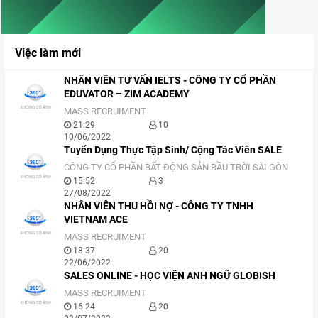
Việc làm mới
NHÂN VIÊN TƯ VẤN IELTS - CÔNG TY CỔ PHẦN
EDUVATOR – ZIM ACADEMY
MASS RECRUIMENT
21:29
10
10/06/2022
Tuyển Dụng Thực Tập Sinh/ Cộng Tác Viên SALE
CÔNG TY CỔ PHẦN BẤT ĐỘNG SẢN BẦU TRỜI SÀI GÒN
15:52
3
27/08/2022
NHÂN VIÊN THU HỒI NỢ - CÔNG TY TNHH
VIETNAM ACE
MASS RECRUIMENT
18:37
20
22/06/2022
SALES ONLINE - HỌC VIỆN ANH NGỮ GLOBISH
MASS RECRUIMENT
16:24
20