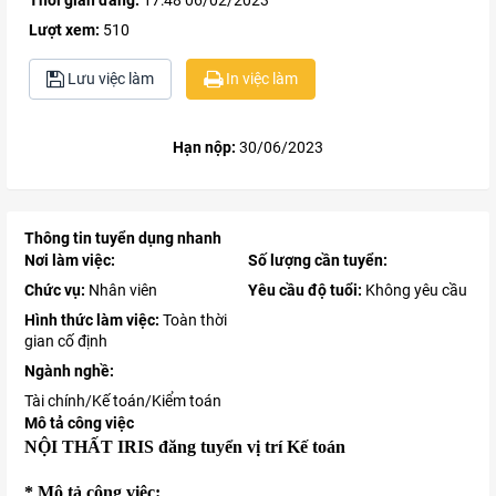
Thời gian đăng:
17:48 06/02/2023
Lượt xem:
510
Lưu việc làm
In việc làm
Hạn nộp:
30/06/2023
Thông tin tuyển dụng nhanh
Nơi làm việc:
Số lượng cần tuyển:
Chức vụ:
Nhân viên
Yêu cầu độ tuổi:
Không yêu cầu
Hình thức làm việc:
Toàn thời
gian cố định
Ngành nghề:
Tài chính/Kế toán/Kiểm toán
Mô tả công việc
NỘI THẤT IRIS đăng tuyển vị trí Kế toán
* Mô tả công việc: