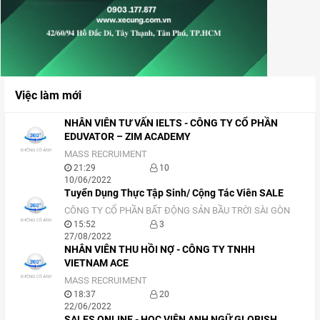
Việc làm mới
NHÂN VIÊN TƯ VẤN IELTS - CÔNG TY CỔ PHẦN
EDUVATOR – ZIM ACADEMY
MASS RECRUIMENT
21:29
10
10/06/2022
Tuyển Dụng Thực Tập Sinh/ Cộng Tác Viên SALE
CÔNG TY CỔ PHẦN BẤT ĐỘNG SẢN BẦU TRỜI SÀI GÒN
15:52
3
27/08/2022
NHÂN VIÊN THU HỒI NỢ - CÔNG TY TNHH
VIETNAM ACE
MASS RECRUIMENT
18:37
20
22/06/2022
SALES ONLINE - HỌC VIỆN ANH NGỮ GLOBISH