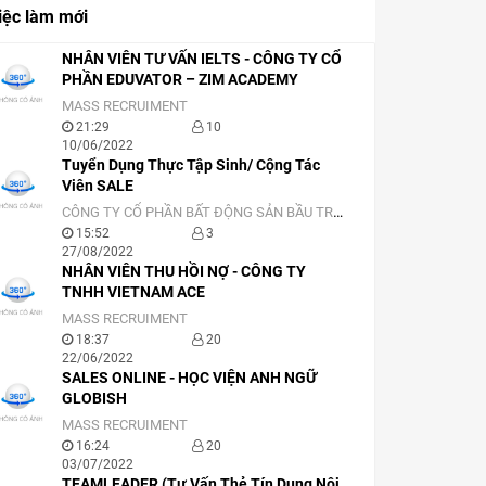
iệc làm mới
NHÂN VIÊN TƯ VẤN IELTS - CÔNG TY CỔ
PHẦN EDUVATOR – ZIM ACADEMY
MASS RECRUIMENT
21:29
10
10/06/2022
Tuyển Dụng Thực Tập Sinh/ Cộng Tác
Viên SALE
CÔNG TY CỔ PHẦN BẤT ĐỘNG SẢN BẦU TRỜI SÀI GÒN
15:52
3
27/08/2022
NHÂN VIÊN THU HỒI NỢ - CÔNG TY
TNHH VIETNAM ACE
MASS RECRUIMENT
18:37
20
22/06/2022
SALES ONLINE - HỌC VIỆN ANH NGỮ
GLOBISH
MASS RECRUIMENT
16:24
20
03/07/2022
TEAMLEADER (Tư Vấn Thẻ Tín Dụng Nội