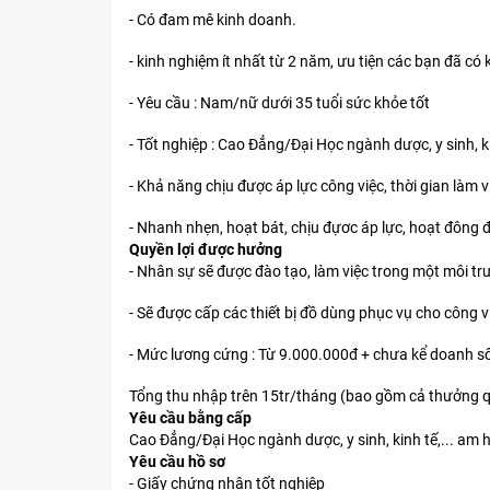
- Có đam mê kinh doanh.
- kinh nghiệm ít nhất từ 2 năm, ưu tiện các bạn đã có k
- Yêu cầu : Nam/nữ dưới 35 tuổi sức khỏe tốt
- Tốt nghiệp : Cao Đẳng/Đại Học ngành dược, y sinh, kin
- Khả năng chịu được áp lực công việc, thời gian làm v
- Nhanh nhẹn, hoạt bát, chịu đựơc áp lực, hoạt đông 
Quyền lợi được hưởng
- Nhân sự sẽ được đào tạo, làm việc trong một môi t
- Sẽ được cấp các thiết bị đồ dùng phục vụ cho công v
- Mức lương cứng : Từ 9.000.000đ + chưa kể doanh số
Tổng thu nhập trên 15tr/tháng (bao gồm cả thưởng quý, 
Yêu cầu bằng cấp
Cao Đẳng/Đại Học ngành dược, y sinh, kinh tế,... am hi
Yêu cầu hồ sơ
- Giấy chứng nhận tốt nghiệp