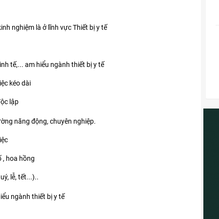
inh nghiệm là ở lĩnh vực Thiết bị y tế
h tế,... am hiểu ngành thiết bị y tế
iệc kéo dài
độc lập
rường năng động, chuyên nghiệp.
iệc
 , hoa hồng
lễ, tết...)..
ểu ngành thiết bị y tế