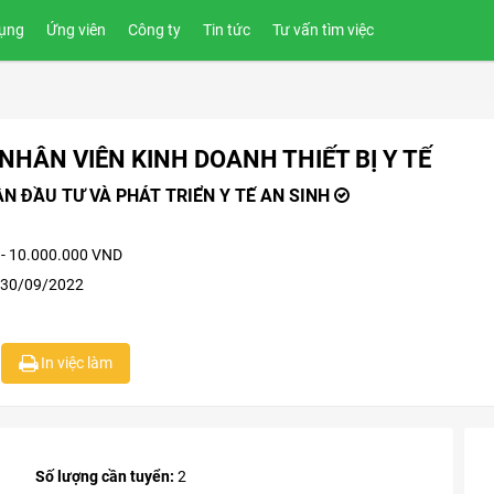
ụng
Ứng viên
Công ty
Tin tức
Tư vấn tìm việc
NHÂN VIÊN KINH DOANH THIẾT BỊ Y TẾ
N ĐẦU TƯ VÀ PHÁT TRIỂN Y TẾ AN SINH
 - 10.000.000 VND
 30/09/2022
In việc làm
Số lượng cần tuyển:
2