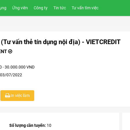
ụng
Ứng viên
Công ty
Tin tức
Tư vấn tìm việc
ư vấn thẻ tín dụng nội địa) - VIETCREDIT
ENT
0 - 30.000.000 VND
 03/07/2022
In việc làm
Số lượng cần tuyển:
10