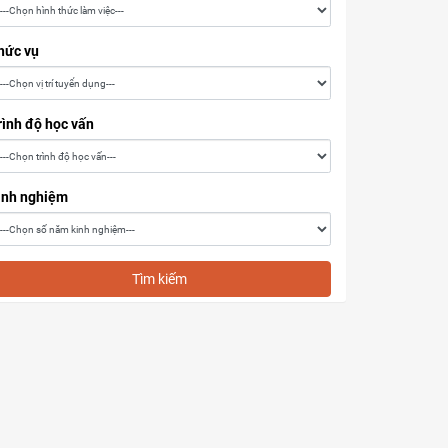
hức vụ
rình độ học vấn
inh nghiệm