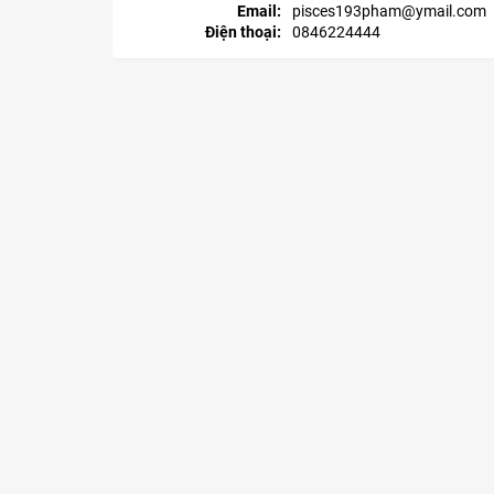
Email:
pisces193pham@ymail.com
Điện thoại:
0846224444