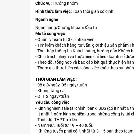
Chức vụ:
Trưởng nhóm
Hình thức làm việc:
Toàn thời gian cố định
Ngành nghề:
Ngân hàng/Chứng khoán/Đầu tư
Mô tả công việc
- Quản lý team từ 3 - 5 nhân viên
- Tìm kiếm khách hàng, tư vấn, giới thiệu Sản phẩm 
- Thu thập thông tin Khách hàng, hướng dẫn Khách hà
- Chịu trách nhiệm và thực hiện chỉ tiêu doanh số đượ
- Theo dõi, tổng hợp và báo cáo kết quả thực hiện hàn
- Tham gia thực hiện các công việc khác theo sự ph
THỜI GIAN LÀM VIỆC :
- 08 giờ/ngày. 05 ngày/tuần
- Không tăng ca
- OFF 2 ngày/tuần
Yêu cầu công việc
- Kinh nghiệm sale tài chính, bank, BĐS (có ít nhất 6 t
- Ít nhất 1 năm kinh nghiệm trong những công ty tài c
- Trình độ: THPT trở lên
- Nam/Nữ. Tuổi từ 19 – 40 tuổi.
- Khi ứng tuyển phải có ít nhất từ 3 – 5 bạn theo team