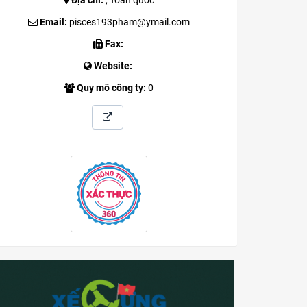
Địa chỉ:
, Toàn quốc
Email:
pisces193pham@ymail.com
Fax:
Website:
Quy mô công ty:
0