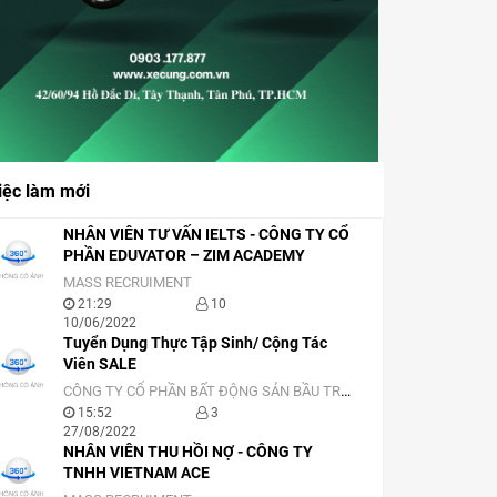
iệc làm mới
NHÂN VIÊN TƯ VẤN IELTS - CÔNG TY CỔ
PHẦN EDUVATOR – ZIM ACADEMY
MASS RECRUIMENT
21:29
10
10/06/2022
Tuyển Dụng Thực Tập Sinh/ Cộng Tác
Viên SALE
CÔNG TY CỔ PHẦN BẤT ĐỘNG SẢN BẦU TRỜI SÀI GÒN
15:52
3
27/08/2022
NHÂN VIÊN THU HỒI NỢ - CÔNG TY
TNHH VIETNAM ACE