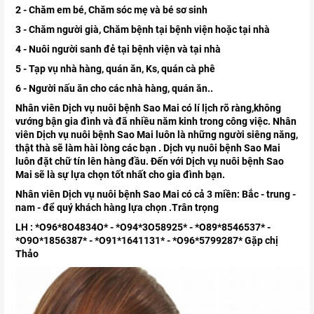
2 - Chăm em bé, Chăm sóc mẹ và bé sơ sinh
3 - Chăm người già, Chăm bệnh tại bệnh viện hoặc tại nhà
4 - Nuôi người sanh đẻ tại bệnh viện và tại nhà
5 - Tạp vụ nhà hàng, quán ăn, Ks, quán cà phê
6 - Người nấu ăn cho các nhà hàng, quán ăn..
Nhân viên Dịch vụ nuôi bệnh Sao Mai có lí lịch rõ ràng,không
vướng bận gia đình và đã nhiều năm kinh trong công việc. Nhân
viên Dịch vụ nuôi bệnh Sao Mai luôn là những người siêng năng,
thật thà sẽ làm hài lòng các bạn . Dịch vụ nuôi bệnh Sao Mai
luôn đặt chữ tín lên hàng đầu. Đến với Dịch vụ nuôi bệnh Sao
Mai sẽ là sự lựa chọn tốt nhất cho gia đình bạn.
Nhân viên Dịch vụ nuôi bệnh Sao Mai có cả 3 miền: Bắc - trung -
nam - để quý khách hàng lựa chọn .Trân trọng
LH : *O96*8O4834O* - *O94*3O58925* - *O89*8546537* -
*O9O*1856387* - *O91*1641131* - *O96*5799287* Gặp chị
Thảo