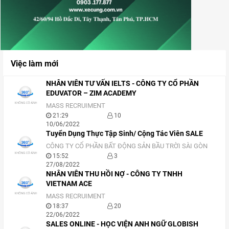
Việc làm mới
NHÂN VIÊN TƯ VẤN IELTS - CÔNG TY CỔ PHẦN
EDUVATOR – ZIM ACADEMY
MASS RECRUIMENT
21:29
10
10/06/2022
Tuyển Dụng Thực Tập Sinh/ Cộng Tác Viên SALE
CÔNG TY CỔ PHẦN BẤT ĐỘNG SẢN BẦU TRỜI SÀI GÒN
15:52
3
27/08/2022
NHÂN VIÊN THU HỒI NỢ - CÔNG TY TNHH
VIETNAM ACE
MASS RECRUIMENT
18:37
20
22/06/2022
SALES ONLINE - HỌC VIỆN ANH NGỮ GLOBISH