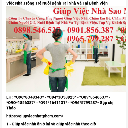
Việc Nhà,Trông Trẻ,Nuôi Bệnh Tại Nhà Và Tại Bệnh Viện
LH : *O96*8O4834O* - *O94*3O58925* - *O89*8546537* -
*O9O*1856387* - *O91*1641131* - *O96*5799287* Gặp chị
Thảo
https://giupviecnhatphcm.com/
1 - Giúp việc nhà ăn ở lại và giúp việc nhà theo giờ