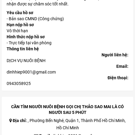
nhận được sự chăm sóc tốt nhất.
Yêu cầu hồ sơ
- Bản sao CMND (Công chứng)
Hạn nộp hồ sơ
Vô thời hạn
Hình thức nộp hồ sơ
- Trực tiếp tại văn phòng
Thông tin liên hệ
Người liên hệ:
DỊCH VỤ NUÔI BỆNH
Email:
dinhhiep9001@gmail.com
Điện thoại:
0943058925
CẦN TÌM NGƯỜI NUÔI BỆNH GỌI CHỊ THẢO SAO MAI LÀ CÓ
NGƯỜI SAU 5 PHÚT
Địa chỉ:
, Phường Bến Nghé, Quận 1, Thành Phố Hồ Chí Minh,
Hồ Chí Minh