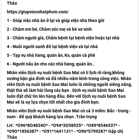
Thảo
https://giupviecnhatphcm.com/
1 - Giúp việc nhà ăn ở lại và giúp việc nhà theo giờ
2 - Chăm em bé, Chăm sóc mẹ và bé sơ sinh
3 - Chăm người già, Chăm bệnh tại bệnh viện hoặc tại nhà
4 - Nuôi người sanh đẻ tại bệnh viện và tại nhà
5 - Tạp vụ nhà hàng, quán ăn, Ks, quán cà phê
6 - Người nấu ăn cho các nhà hàng, quán ăn..
Nhân viên Dịch vụ nuôi bệnh Sao Mai có lí lịch rõ ràng,không
vướng bận gia đình và đã nhiều năm kinh trong công việc. Nhân
viên Dịch vụ nuôi bệnh Sao Mai luôn là những người siêng năng,
thật thà sẽ làm hài lòng các bạn . Dịch vụ nuôi bệnh Sao Mai
luôn đặt chữ tín lên hàng đầu. Đến với Dịch vụ nuôi bệnh Sao
Mai sẽ là sự lựa chọn tốt nhất cho gia đình bạn.
Nhân viên Dịch vụ nuôi bệnh Sao Mai có cả 3 miền: Bắc - trung -
nam - để quý khách hàng lựa chọn .Trân trọng
LH : *O96*8O4834O* - *O94*3O58925* - *O89*8546537* -
*O9O*1856387* - *O91*1641131* - *O96*5799287* Gặp chị
Thảo