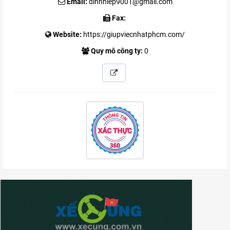
Email:
dinhhiep9001@gmail.com
Fax:
Website:
https://giupviecnhatphcm.com/
Quy mô công ty:
0