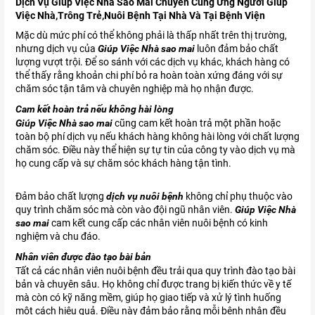
Dịch Vụ Giúp Việc Nhà Sao Mai Chuyên Cung Ứng Người Giúp
Việc Nhà,Trông Trẻ,Nuôi Bệnh Tại Nhà Và Tại Bệnh Viện
Mặc dù mức phí có thể không phải là thấp nhất trên thị trường,
nhưng dịch vụ của
Giúp Việc Nhà sao mai
luôn đảm bảo chất
lượng vượt trội. Để so sánh với các dịch vụ khác, khách hàng có
thể thấy rằng khoản chi phí bỏ ra hoàn toàn xứng đáng với sự
chăm sóc tận tâm và chuyên nghiệp mà họ nhận được.
Cam kết hoàn trả nếu không hài lòng
Giúp Việc Nhà sao mai
cũng cam kết hoàn trả một phần hoặc
toàn bộ phí dịch vụ nếu khách hàng không hài lòng với chất lượng
chăm sóc. Điều này thể hiện sự tự tin của công ty vào dịch vụ mà
họ cung cấp và sự chăm sóc khách hàng tận tình.
Đảm bảo chất lượng
dịch vụ nuôi bệnh
không chỉ phụ thuộc vào
quy trình chăm sóc mà còn vào đội ngũ nhân viên.
Giúp Việc Nhà
sao mai
cam kết cung cấp các nhân viên nuôi bệnh có kinh
nghiệm và chu đáo.
Nhân viên được đào tạo bài bản
Tất cả các nhân viên nuôi bệnh đều trải qua quy trình đào tạo bài
bản và chuyên sâu. Họ không chỉ được trang bị kiến thức về y tế
mà còn có kỹ năng mềm, giúp họ giao tiếp và xử lý tình huống
một cách hiệu quả. Điều này đảm bảo rằng mỗi bệnh nhân đều