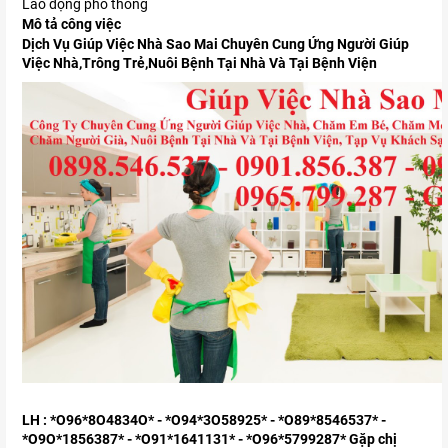
Lao động phổ thông
Mô tả công việc
Dịch Vụ Giúp Việc Nhà Sao Mai Chuyên Cung Ứng Người Giúp
Việc Nhà,Trông Trẻ,Nuôi Bệnh Tại Nhà Và Tại Bệnh Viện
LH : *O96*8O4834O* - *O94*3O58925* - *O89*8546537* -
*O9O*1856387* - *O91*1641131* - *O96*5799287* Gặp chị