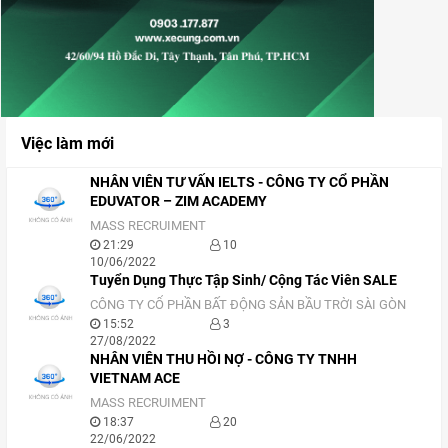
Việc làm mới
NHÂN VIÊN TƯ VẤN IELTS - CÔNG TY CỔ PHẦN
EDUVATOR – ZIM ACADEMY
MASS RECRUIMENT
21:29
10
10/06/2022
Tuyển Dụng Thực Tập Sinh/ Cộng Tác Viên SALE
CÔNG TY CỔ PHẦN BẤT ĐỘNG SẢN BẦU TRỜI SÀI GÒN
15:52
3
27/08/2022
NHÂN VIÊN THU HỒI NỢ - CÔNG TY TNHH
VIETNAM ACE
MASS RECRUIMENT
18:37
20
22/06/2022