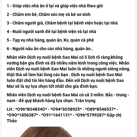
1 - Giúp việc nhà ăn ở lại và giúp việc nhà theo giờ
2 - Chăm em bé, Chăm sóc mẹ và bé sơ sinh
3 - Chăm người già, Chăm bệnh tại bệnh viện hoặc tại nhà
4 - Nuôi người sanh đẻ tại bệnh viện và tại nhà
5 - Tạp vụ nhà hàng, quán ăn, Ks, quán cà phê
6 - Người nấu ăn cho các nhà hàng, quán ăn..
Nhân viên Dịch vụ nuôi bệnh Sao Mai có lí lịch rõ ràng,không
vướng bận gia đình và đã nhiều năm kinh trong công việc. Nhân
viên Dịch vụ nuôi bệnh Sao Mai luôn là những người siêng năng,
thật thà sẽ làm hài lòng các bạn . Dịch vụ nuôi bệnh Sao Mai
luôn đặt chữ tín lên hàng đầu. Đến với Dịch vụ nuôi bệnh Sao
Mai sẽ là sự lựa chọn tốt nhất cho gia đình bạn.
Nhân viên Dịch vụ nuôi bệnh Sao Mai có cả 3 miền: Bắc - trung -
nam - để quý khách hàng lựa chọn .Trân trọng
LH : *O96*8O4834O* - *O94*3O58925* - *O89*8546537* -
*O9O*1856387* - *O91*1641131* - *O96*5799287* Gặp chị
Thảo