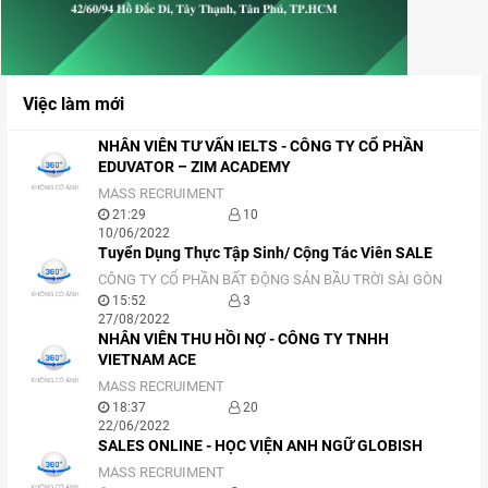
Việc làm mới
NHÂN VIÊN TƯ VẤN IELTS - CÔNG TY CỔ PHẦN
EDUVATOR – ZIM ACADEMY
MASS RECRUIMENT
21:29
10
10/06/2022
Tuyển Dụng Thực Tập Sinh/ Cộng Tác Viên SALE
CÔNG TY CỔ PHẦN BẤT ĐỘNG SẢN BẦU TRỜI SÀI GÒN
15:52
3
27/08/2022
NHÂN VIÊN THU HỒI NỢ - CÔNG TY TNHH
VIETNAM ACE
MASS RECRUIMENT
18:37
20
22/06/2022
SALES ONLINE - HỌC VIỆN ANH NGỮ GLOBISH
MASS RECRUIMENT