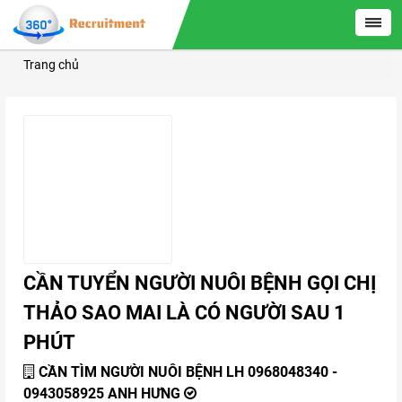
Trang chủ
CẦN TUYỂN NGƯỜI NUÔI BỆNH GỌI CHỊ
THẢO SAO MAI LÀ CÓ NGƯỜI SAU 1
PHÚT
CẦN TÌM NGƯỜI NUÔI BỆNH LH 0968048340 -
0943058925 ANH HƯNG