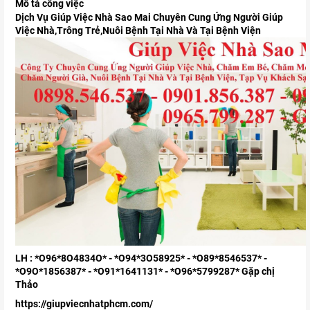
Mô tả công việc
Dịch Vụ Giúp Việc Nhà Sao Mai Chuyên Cung Ứng Người Giúp
Việc Nhà,Trông Trẻ,Nuôi Bệnh Tại Nhà Và Tại Bệnh Viện
LH : *O96*8O4834O* - *O94*3O58925* - *O89*8546537* -
*O9O*1856387* - *O91*1641131* - *O96*5799287* Gặp chị
Thảo
https://giupviecnhatphcm.com/