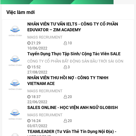
Việc làm mới
NHÂN VIÊN TƯ VẤN IELTS - CÔNG TY CỔ PHẦN
EDUVATOR – ZIM ACADEMY
MASS RECRUIMENT
21:29
10
10/06/2022
Tuyển Dụng Thực Tập Sinh/ Cộng Tác Viên SALE
CÔNG TY CỔ PHẦN BẤT ĐỘNG SẢN BẦU TRỜI SÀI GÒN
15:52
3
27/08/2022
NHÂN VIÊN THU HỒI NỢ - CÔNG TY TNHH
VIETNAM ACE
MASS RECRUIMENT
18:37
20
22/06/2022
SALES ONLINE - HỌC VIỆN ANH NGỮ GLOBISH
MASS RECRUIMENT
16:24
20
03/07/2022
TEAMLEADER (Tư Vấn Thẻ Tín Dụng Nội Địa) -