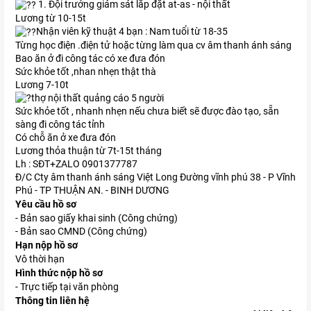
1. Đội trưởng giám sát lắp đặt at-as - nội thất
Lương từ 10-15t
Nhận viên kỹ thuật 4 bạn : Nam tuổi từ 18-35
Từng học điện .điện tử hoặc từng làm qua cv âm thanh ánh sáng
Bao ăn ở đi công tác có xe đưa đón
Sức khỏe tốt ,nhan nhẹn thật thà
Lương 7-10t
thợ nội thất quảng cáo 5 người
Sức khỏe tốt , nhanh nhẹn nếu chưa biết sẽ được đào tạo, sẵn
sàng đi công tác tỉnh
Có chỗ ăn ở xe đưa đón
Lương thỏa thuận từ 7t-15t tháng
Lh : SĐT+ZALO 0901377787
Đ/C Cty âm thanh ánh sáng Việt Long Đường vĩnh phú 38 - P Vĩnh
Phú - TP THUẬN AN. - BINH DƯƠNG
Yêu cầu hồ sơ
- Bản sao giấy khai sinh (Công chứng)
- Bản sao CMND (Công chứng)
Hạn nộp hồ sơ
Vô thời hạn
Hình thức nộp hồ sơ
- Trực tiếp tại văn phòng
Thông tin liên hệ