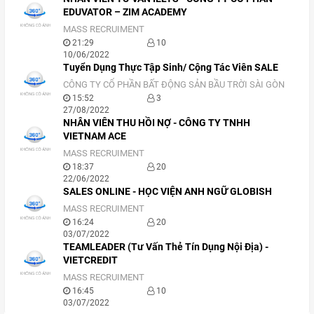
EDUVATOR – ZIM ACADEMY
MASS RECRUIMENT
21:29
10
10/06/2022
Tuyển Dụng Thực Tập Sinh/ Cộng Tác Viên SALE
CÔNG TY CỔ PHẦN BẤT ĐỘNG SẢN BẦU TRỜI SÀI GÒN
15:52
3
27/08/2022
NHÂN VIÊN THU HỒI NỢ - CÔNG TY TNHH
VIETNAM ACE
MASS RECRUIMENT
18:37
20
22/06/2022
SALES ONLINE - HỌC VIỆN ANH NGỮ GLOBISH
MASS RECRUIMENT
16:24
20
03/07/2022
TEAMLEADER (Tư Vấn Thẻ Tín Dụng Nội Địa) -
VIETCREDIT
MASS RECRUIMENT
16:45
10
03/07/2022