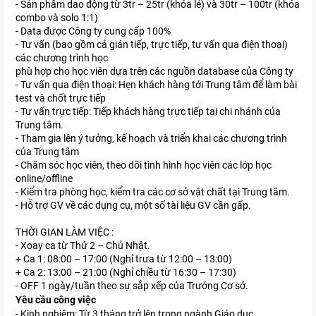
- Sản phẩm dao động từ 3tr – 25tr (khóa lẻ) và 30tr – 100tr (khóa
combo và solo 1:1)
- Data được Công ty cung cấp 100%
- Tư vấn (bao gồm cả gián tiếp, trực tiếp, tư vấn qua điện thoại)
các chương trình học
phù hợp cho học viên dựa trên các nguồn database của Công ty
- Tư vấn qua điện thoại: Hẹn khách hàng tới Trung tâm để làm bài
test và chốt trực tiếp
- Tư vấn trực tiếp: Tiếp khách hàng trực tiếp tại chi nhánh của
Trung tâm.
- Tham gia lên ý tưởng, kế hoạch và triển khai các chương trình
của Trung tâm
- Chăm sóc học viên, theo dõi tình hình học viên các lớp học
online/offline
- Kiểm tra phòng học, kiểm tra các cơ sở vật chất tại Trung tâm.
- Hỗ trợ GV về các dụng cụ, một số tài liệu GV cần gấp.
THỜI GIAN LÀM VIỆC :
- Xoay ca từ Thứ 2 – Chủ Nhật.
+ Ca 1: 08:00 – 17:00 (Nghỉ trưa từ 12:00 – 13:00)
+ Ca 2: 13:00 – 21:00 (Nghỉ chiều từ 16:30 – 17:30)
- OFF 1 ngày/tuần theo sự sắp xếp của Trưởng Cơ sở.
Yêu cầu công việc
- Kinh nghiệm: Từ 3 tháng trở lên trong ngành Giáo dục.