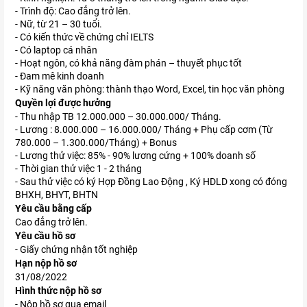
- Trình độ: Cao đẳng trở lên.
- Nữ, từ 21 – 30 tuổi.
- Có kiến thức về chứng chỉ IELTS
- Có laptop cá nhân
- Hoạt ngôn, có khả năng đàm phán – thuyết phục tốt
- Đam mê kinh doanh
- Kỹ năng văn phòng: thành thạo Word, Excel, tin học văn phòng
Quyền lợi được hưởng
- Thu nhập TB 12.000.000 – 30.000.000/ Tháng.
- Lương : 8.000.000 – 16.000.000/ Tháng + Phụ cấp cơm (Từ
780.000 – 1.300.000/Tháng) + Bonus
- Lương thử việc: 85% - 90% lương cứng + 100% doanh số
- Thời gian thử việc 1 - 2 tháng
- Sau thử việc có ký Hợp Đồng Lao Động , Ký HDLD xong có đóng
BHXH, BHYT, BHTN
Yêu cầu bằng cấp
Cao đẳng trở lên.
Yêu cầu hồ sơ
- Giấy chứng nhận tốt nghiệp
Hạn nộp hồ sơ
31/08/2022
Hình thức nộp hồ sơ
- Nộp hồ sơ qua email