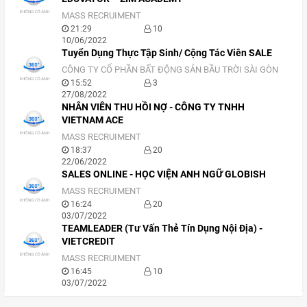
MASS RECRUIMENT
21:29
10
10/06/2022
Tuyển Dụng Thực Tập Sinh/ Cộng Tác Viên SALE
CÔNG TY CỔ PHẦN BẤT ĐỘNG SẢN BẦU TRỜI SÀI GÒN
15:52
3
27/08/2022
NHÂN VIÊN THU HỒI NỢ - CÔNG TY TNHH
VIETNAM ACE
MASS RECRUIMENT
18:37
20
22/06/2022
SALES ONLINE - HỌC VIỆN ANH NGỮ GLOBISH
MASS RECRUIMENT
16:24
20
03/07/2022
TEAMLEADER (Tư Vấn Thẻ Tín Dụng Nội Địa) -
VIETCREDIT
MASS RECRUIMENT
16:45
10
03/07/2022