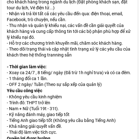
cho khách hàng trong ngành du lịch (Đặt phòng khách sạn, đặt
tour du lịch, Vé điện tử...)
- Nhận và trả lời tất cả các yêu cầu đến qua: điện thoại, email,
Facebook, trò chuyện, nếu cần.
- Thu nhận và quản lý khiếu nại, các vấn đề cần giải quyết của
khách hàng và cung cấp thông tin tới các bộ phận phù hợp để xử
lý khiếu nại đó.
- Hỗ trợ các chương trình khuyến mãi, chăm sóc khách hàng.
- Theo dõi trạng thái và cập nhật tình trạng xử lý các yêu cầu của
khách theo hệ thống tranning sẵn
- Thời gian làm việc:
- Xoay ca 24/7 , 8 tiếng/ ngày (Đã trừ 1h nghỉ trưa) và có ca đêm.
- 1 tháng đổi ca 1 lần.
- OFF 2 ngày/ Tuần (Theo sự sắp xếp của quản lý)
Yêu cầu công việc
- Không yêu cầu kinh nghiệm
- Trình đô: THPT trở lên
- Nam + Nữ (Tuổi 19t - 31t).
- Kỹ năng đánh máy, giao tiếp tốt
- Tiếng Anh giao tiếp tốt (Không yêu cầu bằng Tiếng Anh)
- Khả năng giải quyết vấn đề.
- Thái độ làm việc tích cực.
Quyền lợi được hưởng