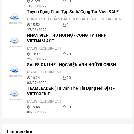
21:29
10
10/06/2022
Tuyển Dụng Thực Tập Sinh/ Cộng Tác Viên SALE
CÔNG TY CỔ PHẦN BẤT ĐỘNG SẢN BẦU TRỜI SÀI GÒN
15:52
3
27/08/2022
NHÂN VIÊN THU HỒI NỢ - CÔNG TY TNHH
VIETNAM ACE
MASS RECRUIMENT
18:37
20
22/06/2022
SALES ONLINE - HỌC VIỆN ANH NGỮ GLOBISH
MASS RECRUIMENT
16:24
20
03/07/2022
TEAMLEADER (Tư Vấn Thẻ Tín Dụng Nội Địa) -
VIETCREDIT
MASS RECRUIMENT
16:45
10
03/07/2022
Tìm việc làm