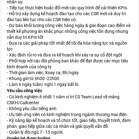
nhân sự.
- Tiếp tục thực hiện hoặc đổi mới các quy trình để cải thiện KPIs.
- Hỗ trợ xây dựng kế hoạch đào tạo cho các CSR mới và duy trì
đào tạo liên tục cho các CSR hiện có.
- Dự báo khối lượng công việc hàng ngày & giai đoạn cao điểm và
thiết kế phương án khắc phục những công việc tồn đọng nhưng
vẫn duy trì KPIs tốt
- Đưa ra các giải pháp tốt nhất để tối đa hóa năng lực và nguồn
lực
- Xác định rủi ro và đưa ra kế hoạch khi xảy ra sự cố đột ngột
- Phối hợp với các đội phòng ban khác để đạt được các mục tiêu
kinh doanh của công ty
- Thời gian làm việc: Xoay ca, 8h/ngày
- Khung giờ từ 6h00 -22h00
- Làm 6 ngày tuần/ nghỉ 1 ngày bất kì
Yêu cầu công việc
- Có kinh nghiệm ít nhất 1 năm vị trí CS Team Lead về mảng
CSKH/Callcenter
- Không yêu cầu tiếng anh
- Ưu tiên ứng viên có kinh nghiệm trong ngành thương mai điện
- Kỹ năng lập kế hoạch và tổ chức tốt, giao tiếp, thuyết trình, đàm
phán, giao tiếp giữa các cá nhân và giải quyết vấn đề.
- Quản lý đội ngũ 7 - 15 người.
Quyền lợi được hưởng