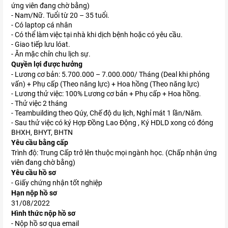
ứng viên đang chờ bằng)
- Nam/Nữ. Tuổi từ 20 – 35 tuổi.
- Có laptop cá nhân
- Có thể làm việc tại nhà khi dịch bệnh hoặc có yêu cầu.
- Giao tiếp lưu lóat.
- Ăn mặc chỉn chu lịch sự.
Quyền lợi được hưởng
- Lương cơ bản: 5.700.000 – 7.000.000/ Tháng (Deal khi phỏng
vấn) + Phụ cấp (Theo năng lực) + Hoa hồng (Theo năng lực)
- Lương thử việc: 100% Lương cơ bản + Phụ cấp + Hoa hồng.
- Thử việc 2 tháng
- Teambuilding theo Qúy, Chế độ du lịch, Nghỉ mát 1 lần/Năm.
- Sau thử việc có ký Hợp Đồng Lao Động , Ký HDLD xong có đóng
BHXH, BHYT, BHTN
Yêu cầu bằng cấp
Trình độ: Trung Cấp trở lên thuộc mọi ngành học. (Chấp nhận ứng
viên đang chờ bằng)
Yêu cầu hồ sơ
- Giấy chứng nhận tốt nghiệp
Hạn nộp hồ sơ
31/08/2022
Hình thức nộp hồ sơ
- Nộp hồ sơ qua email