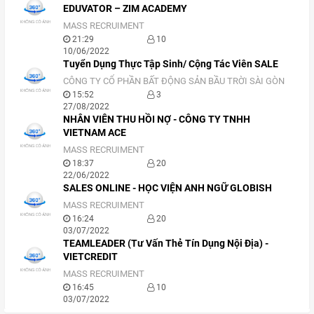
EDUVATOR – ZIM ACADEMY
MASS RECRUIMENT
21:29
10
10/06/2022
Tuyển Dụng Thực Tập Sinh/ Cộng Tác Viên SALE
CÔNG TY CỔ PHẦN BẤT ĐỘNG SẢN BẦU TRỜI SÀI GÒN
15:52
3
27/08/2022
NHÂN VIÊN THU HỒI NỢ - CÔNG TY TNHH
VIETNAM ACE
MASS RECRUIMENT
18:37
20
22/06/2022
SALES ONLINE - HỌC VIỆN ANH NGỮ GLOBISH
MASS RECRUIMENT
16:24
20
03/07/2022
TEAMLEADER (Tư Vấn Thẻ Tín Dụng Nội Địa) -
VIETCREDIT
MASS RECRUIMENT
16:45
10
03/07/2022