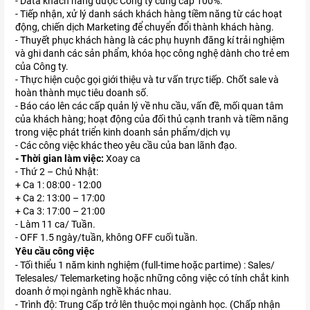
- Data khách hàng được Công ty cung cấp 100%.
- Tiếp nhận, xử lý danh sách khách hàng tiềm năng từ các hoạt
động, chiến dịch Marketing để chuyển đổi thành khách hàng.
- Thuyết phục khách hàng là các phụ huynh đăng kí trải nghiệm
và ghi danh các sản phẩm, khóa học công nghệ dành cho trẻ em
của Công ty.
- Thực hiện cuộc gọi giới thiệu và tư vấn trực tiếp. Chốt sale và
hoàn thành mục tiêu doanh số.
- Báo cáo lên các cấp quản lý về nhu cầu, vấn đề, mối quan tâm
của khách hàng; hoạt động của đối thủ cạnh tranh và tiềm năng
trong việc phát triển kinh doanh sản phẩm/dịch vụ
- Các công việc khác theo yêu cầu của ban lãnh đạo.
- Thời gian làm việc:
Xoay ca
- Thứ 2 – Chủ Nhật:
+ Ca 1: 08:00 - 12:00
+ Ca 2: 13:00 – 17:00
+ Ca 3: 17:00 – 21:00
- Làm 11 ca/ Tuần.
- OFF 1.5 ngày/tuần, không OFF cuối tuần.
Yêu cầu công việc
- Tối thiểu 1 năm kinh nghiệm (full-time hoặc partime) : Sales/
Telesales/ Telemarketing hoặc những công việc có tính chắt kinh
doanh ở mọi ngành nghề khác nhau.
- Trình độ: Trung Cấp trở lên thuộc mọi ngành học. (Chấp nhận