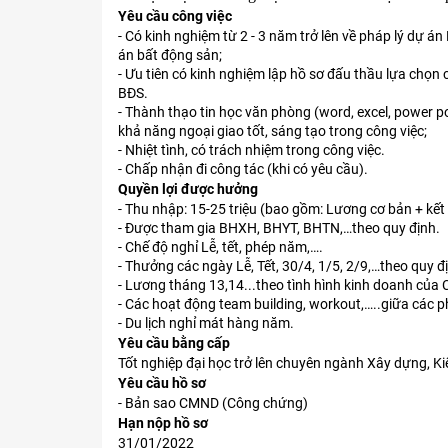
Yêu cầu công việc
- Có kinh nghiệm từ 2 - 3 năm trở lên về pháp lý dự án
án bất động sản;
- Ưu tiên có kinh nghiệm lập hồ sơ đấu thầu lựa chọn 
BĐS.
- Thành thạo tin học văn phòng (word, excel, power po
khả năng ngoại giao tốt, sáng tạo trong công việc;
- Nhiệt tình, có trách nhiệm trong công việc.
- Chấp nhận đi công tác (khi có yêu cầu).
Quyền lợi được hưởng
- Thu nhập: 15-25 triệu (bao gồm: Lương cơ bản + kết
- Được tham gia BHXH, BHYT, BHTN,…theo quy định.
- Chế độ nghỉ Lễ, tết, phép năm,….
- Thưởng các ngày Lễ, Tết, 30/4, 1/5, 2/9,…theo quy đ
- Lương tháng 13,14...theo tình hình kinh doanh của 
- Các hoạt động team building, workout,…..giữa các 
- Du lịch nghỉ mát hàng năm.
Yêu cầu bằng cấp
Tốt nghiệp đại học trở lên chuyên ngành Xây dựng, Kiến
Yêu cầu hồ sơ
- Bản sao CMND (Công chứng)
Hạn nộp hồ sơ
31/01/2022