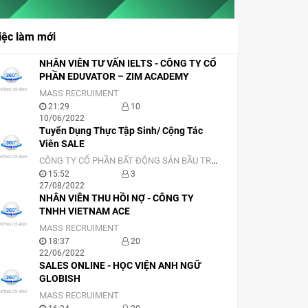
iệc làm mới
NHÂN VIÊN TƯ VẤN IELTS - CÔNG TY CỔ
PHẦN EDUVATOR – ZIM ACADEMY
MASS RECRUIMENT
21:29
10
10/06/2022
Tuyển Dụng Thực Tập Sinh/ Cộng Tác
Viên SALE
CÔNG TY CỔ PHẦN BẤT ĐỘNG SẢN BẦU TRỜI SÀI GÒN
15:52
3
27/08/2022
NHÂN VIÊN THU HỒI NỢ - CÔNG TY
TNHH VIETNAM ACE
MASS RECRUIMENT
18:37
20
22/06/2022
SALES ONLINE - HỌC VIỆN ANH NGỮ
GLOBISH
MASS RECRUIMENT