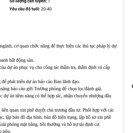
Số lượng cần tuyển:
1
Yêu cầu độ tuổi:
20-40
an ngành, cơ quan chức năng để thực hiện các thủ tục pháp lý dự
doanh bất động sản.
i của dự án phục vụ cho công tác thẩm tra, thẩm định và cấp
 để phát triển dự án báo cáo Ban lãnh đạo.
ềm năng báo cáo gửi Trưởng phòng để chọn lọc/đánh giá.
các dự án tiềm năng có thể hợp tác, nhận chuyển nhượng đầu
 liên quan xin phê duyệt chủ trương đầu tư. Phối hợp với các
, lập bản đồ địa hình, bản đồ hiện trạng, lập hồ sơ xin phê
ải phóng mặt bằng, bồi thường và hỗ trợ tái định cư.
 trên.