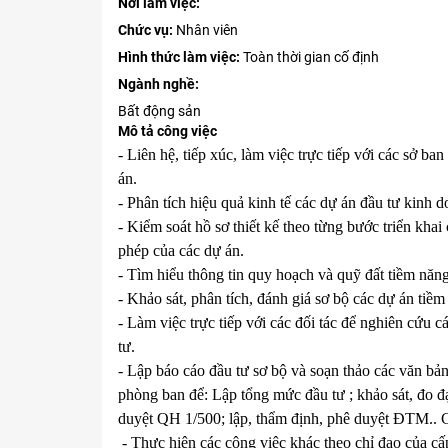
Nơi làm việc:
Chức vụ:
Nhân viên
Hình thức làm việc:
Toàn thời gian cố định
Ngành nghề:
Bất động sản
Mô tả công việc
- Liên hệ, tiếp xúc, làm việc trực tiếp với các sở b
án.
- Phân tích hiệu quả kinh tế các dự án đầu tư kinh 
- Kiểm soát hồ sơ thiết kế theo từng bước triển kha
phép của các dự án.
- Tìm hiểu thông tin quy hoạch và quỹ đất tiềm năng
- Khảo sát, phân tích, đánh giá sơ bộ các dự án ti
- Làm việc trực tiếp với các đối tác để nghiên cứu 
tư.
- Lập báo cáo đầu tư sơ bộ và soạn thảo các văn bản
phòng ban để: Lập tổng mức đầu tư ; khảo sát, đo đạc
duyệt QH 1/500; lập, thẩm định, phê duyệt ĐTM.. Gi
- Thực hiện các công việc khác theo chỉ đạo của cấp