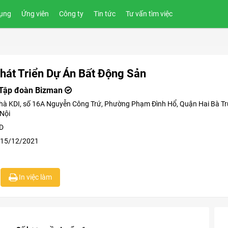
ụng
Ứng viên
Công ty
Tin tức
Tư vấn tìm việc
hát Triển Dự Án Bất Động Sản
 Tập đoàn Bizman
nhà KDI, số 16A Nguyễn Công Trứ, Phường Phạm Đình Hổ, Quận Hai Bà Tr
Nội
ND
 15/12/2021
In việc làm