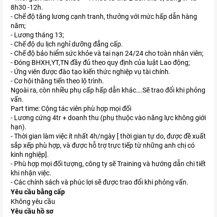
8h30 -12h.
- Chế độ tăng lương cạnh tranh, thưởng với mức hấp dẫn hàng
năm;
- Lương tháng 13;
- Chế độ du lịch nghỉ dưỡng đẳng cấp.
- Chế độ bảo hiểm sức khỏe và tai nạn 24/24 cho toàn nhân viên;
- Đóng BHXH,YT,TN đầy đủ theo quy định của luật Lao động;
- Ứng viên được đào tạo kiến thức nghiệp vụ tài chính.
- Cơ hội thăng tiến theo lộ trình.
Ngoài ra, còn nhiều phụ cấp hấp dẫn khác….Sẽ trao đổi khi phỏng
vấn.
Part time: Cộng tác viên phù hợp mọi đối
- Lương cứng 4tr + doanh thu (phụ thuộc vào năng lực không giới
hạn).
- Thời gian làm việc ít nhất 4h/ngày [ thời gian tự do, được đề xuất
sắp xếp phù hợp, và được hỗ trợ trực tiếp từ những anh chị có
kinh nghiệp].
- Phù hợp mọi đối tượng, công ty sẽ Training và hướng dẫn chi tiết
khi nhận việc.
- Các chính sách và phúc lợi sẽ được trao đổi khi phỏng vấn.
Yêu cầu bằng cấp
Không yêu cầu
Yêu cầu hồ sơ