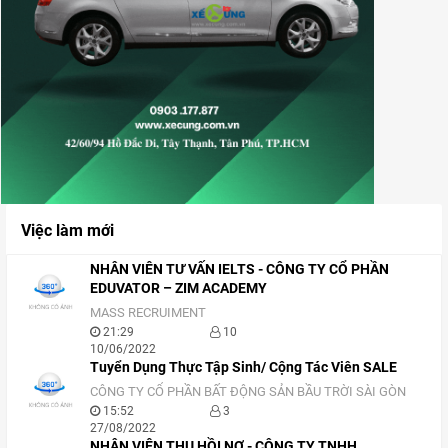
Việc làm mới
NHÂN VIÊN TƯ VẤN IELTS - CÔNG TY CỔ PHẦN
EDUVATOR – ZIM ACADEMY
MASS RECRUIMENT
21:29
10
10/06/2022
Tuyển Dụng Thực Tập Sinh/ Cộng Tác Viên SALE
CÔNG TY CỔ PHẦN BẤT ĐỘNG SẢN BẦU TRỜI SÀI GÒN
15:52
3
27/08/2022
NHÂN VIÊN THU HỒI NỢ - CÔNG TY TNHH