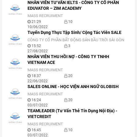
NHÂN VIÊN TƯ VẤN IELTS - CÔNG TY CỔ PHẦN
EDUVATOR – ZIM ACADEMY
MASS RECRUIMENT
21:29
10
10/06/2022
Tuyển Dụng Thực Tập Sinh/ Cộng Tác Viên SALE
CÔNG TY CỔ PHẦN BẤT ĐỘNG SẢN BẦU TRỜI SÀI GÒN
15:52
3
27/08/2022
NHÂN VIÊN THU HỒI NỢ - CÔNG TY TNHH
VIETNAM ACE
MASS RECRUIMENT
18:37
20
22/06/2022
SALES ONLINE - HỌC VIỆN ANH NGỮ GLOBISH
MASS RECRUIMENT
16:24
20
03/07/2022
TEAMLEADER (Tư Vấn Thẻ Tín Dụng Nội Địa) -
VIETCREDIT
MASS RECRUIMENT
16:45
10
03/07/2022