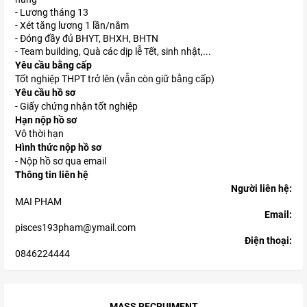
- Lương tháng 13
- Xét tăng lương 1 lần/năm
- Đóng đầy đủ BHYT, BHXH, BHTN
- Team building, Quà các dịp lễ Tết, sinh nhật,...
Yêu cầu bằng cấp
Tốt nghiệp THPT trở lên (vẫn còn giữ bằng cấp)
Yêu cầu hồ sơ
- Giấy chứng nhận tốt nghiệp
Hạn nộp hồ sơ
Vô thời hạn
Hình thức nộp hồ sơ
- Nộp hồ sơ qua email
Thông tin liên hệ
Người liên hệ:
MAI PHAM
Email:
pisces193pham@ymail.com
Điện thoại:
0846224444
MASS RECRUIMENT