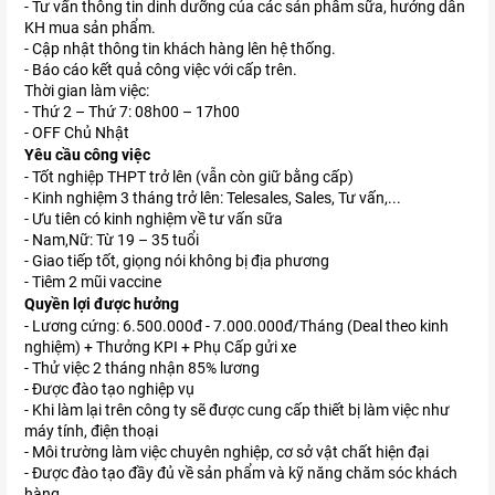
- Tư vấn thông tin dinh dưỡng của các sản phẩm sữa, hướng dẫn
KH mua sản phẩm.
- Cập nhật thông tin khách hàng lên hệ thống.
- Báo cáo kết quả công việc với cấp trên.
Thời gian làm việc:
- Thứ 2 – Thứ 7: 08h00 – 17h00
- OFF Chủ Nhật
Yêu cầu công việc
- Tốt nghiệp THPT trở lên (vẫn còn giữ bằng cấp)
- Kinh nghiệm 3 tháng trở lên: Telesales, Sales, Tư vấn,...
- Ưu tiên có kinh nghiệm về tư vấn sữa
- Nam,Nữ: Từ 19 – 35 tuổi
- Giao tiếp tốt, giọng nói không bị địa phương
- Tiêm 2 mũi vaccine
Quyền lợi được hưởng
- Lương cứng: 6.500.000đ - 7.000.000đ/Tháng (Deal theo kinh
nghiệm) + Thưởng KPI + Phụ Cấp gửi xe
- Thử việc 2 tháng nhận 85% lương
- Được đào tạo nghiệp vụ
- Khi làm lại trên công ty sẽ được cung cấp thiết bị làm việc như
máy tính, điện thoại
- Môi trường làm việc chuyên nghiệp, cơ sở vật chất hiện đại
- Được đào tạo đầy đủ về sản phẩm và kỹ năng chăm sóc khách
hàng