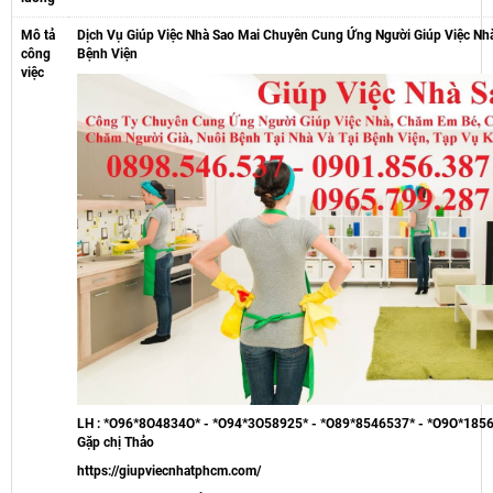
Mô tả
Dịch Vụ Giúp Việc Nhà Sao Mai Chuyên Cung Ứng Người Giúp Việc Nhà,
công
Bệnh Viện
việc
LH : *O96*8O4834O* - *O94*3O58925* - *O89*8546537* - *O9O*185
Gặp chị Thảo
https://giupviecnhatphcm.com/