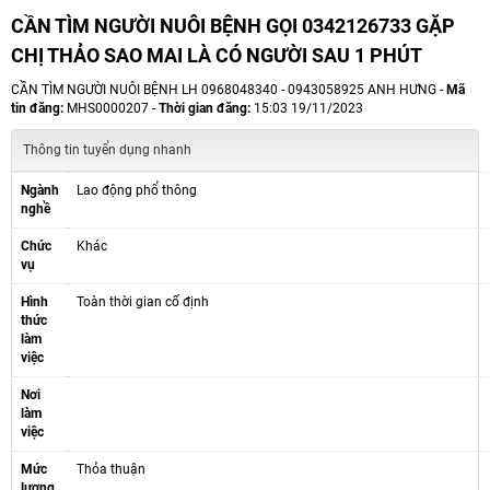
CẦN TÌM NGƯỜI NUÔI BỆNH GỌI 0342126733 GẶP
CHỊ THẢO SAO MAI LÀ CÓ NGƯỜI SAU 1 PHÚT
CẦN TÌM NGƯỜI NUÔI BỆNH LH 0968048340 - 0943058925 ANH HƯNG -
Mã
tin đăng:
MHS0000207 -
Thời gian đăng:
15:03 19/11/2023
Thông tin tuyển dụng nhanh
Ngành
Lao động phổ thông
nghề
Chức
Khác
vụ
Hình
Toàn thời gian cố định
thức
làm
việc
Nơi
làm
việc
Mức
Thỏa thuận
lương