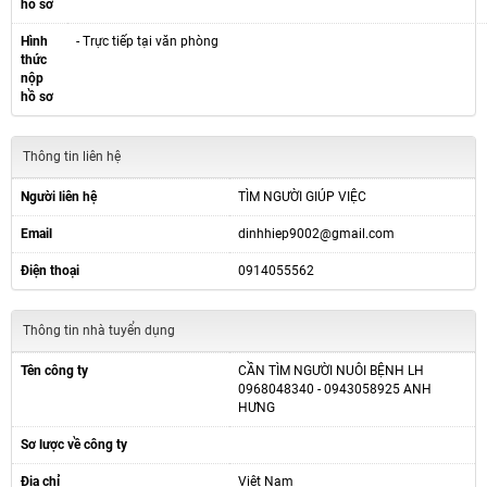
hồ sơ
Hình
- Trực tiếp tại văn phòng
thức
nộp
hồ sơ
Thông tin liên hệ
Người liên hệ
TÌM NGƯỜI GIÚP VIỆC
Email
dinhhiep9002@gmail.com
Điện thoại
0914055562
Thông tin nhà tuyển dụng
Tên công ty
CẦN TÌM NGƯỜI NUÔI BỆNH LH
0968048340 - 0943058925 ANH
HƯNG
Sơ lược về công ty
Địa chỉ
Việt Nam