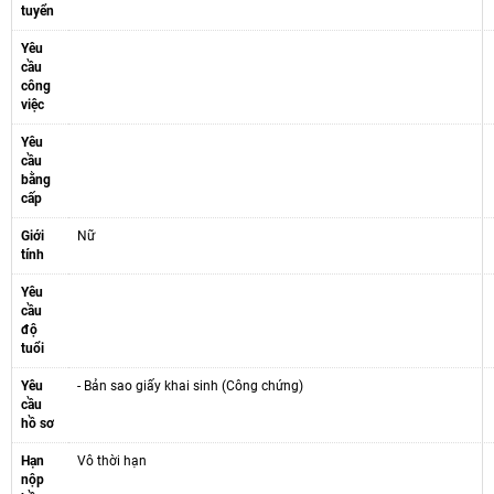
tuyển
Yêu
cầu
công
việc
Yêu
cầu
bằng
cấp
Giới
Nữ
tính
Yêu
cầu
độ
tuổi
Yêu
- Bản sao giấy khai sinh (Công chứng)
cầu
hồ sơ
Hạn
Vô thời hạn
nộp