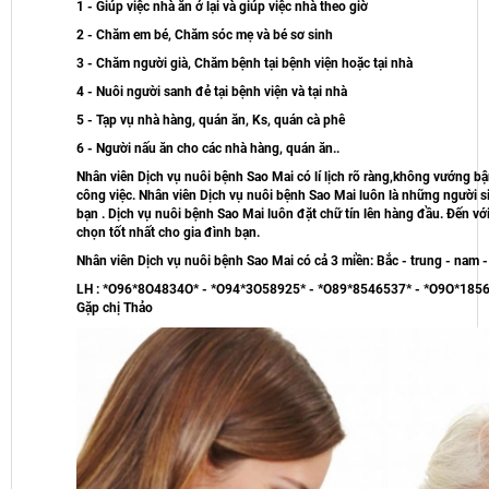
1 - Giúp việc nhà ăn ở lại và giúp việc nhà theo giờ
2 - Chăm em bé, Chăm sóc mẹ và bé sơ sinh
3 - Chăm người già, Chăm bệnh tại bệnh viện hoặc tại nhà
4 - Nuôi người sanh đẻ tại bệnh viện và tại nhà
5 - Tạp vụ nhà hàng, quán ăn, Ks, quán cà phê
6 - Người nấu ăn cho các nhà hàng, quán ăn..
Nhân viên Dịch vụ nuôi bệnh Sao Mai có lí lịch rõ ràng,không vướng bậ
công việc. Nhân viên Dịch vụ nuôi bệnh Sao Mai luôn là những người si
bạn . Dịch vụ nuôi bệnh Sao Mai luôn đặt chữ tín lên hàng đầu. Đến với
chọn tốt nhất cho gia đình bạn.
Nhân viên Dịch vụ nuôi bệnh Sao Mai có cả 3 miền: Bắc - trung - nam 
LH : *O96*8O4834O* - *O94*3O58925* - *O89*8546537* - *O9O*185
Gặp chị Thảo