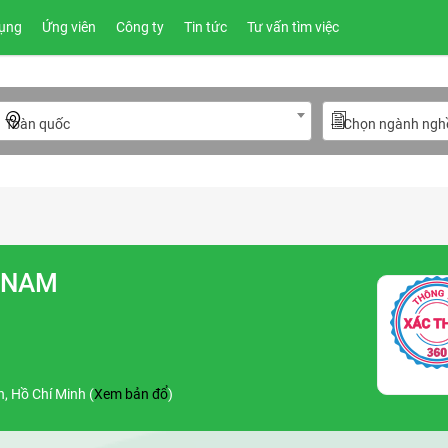
ụng
Ứng viên
Công ty
Tin tức
Tư vấn tìm việc
Toàn quốc
---Chọn ngành nghề
T NAM
, Hồ Chí Minh (
Xem bản đổ
)