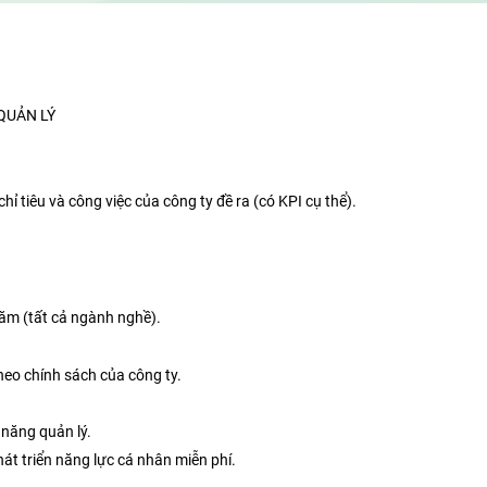
 QUẢN LÝ
ỉ tiêu và công việc của công ty đề ra (có KPI cụ thể).
năm (tất cả ngành nghề).
heo chính sách của công ty.
 năng quản lý.
át triển năng lực cá nhân miễn phí.