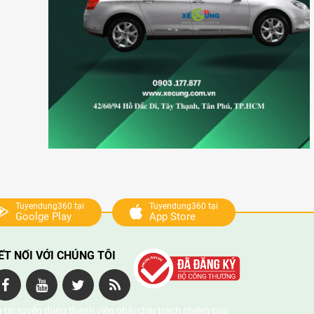
Tuyendung360 tại
Tuyendung360 tại
Goolge Play
App Store
ẾT NỐI VỚI CHÚNG TÔI
 tin tuyển dụng thành viên phải chịu trách nhiệm của