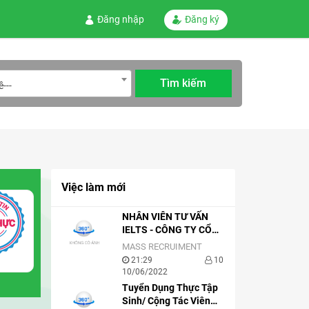
Đăng nhập
Đăng ký
---
Việc làm mới
NHÂN VIÊN TƯ VẤN
IELTS - CÔNG TY CỔ
PHẦN EDUVATOR –
MASS RECRUIMENT
ZIM ACADEMY
21:29
10
10/06/2022
Tuyển Dụng Thực Tập
Sinh/ Cộng Tác Viên