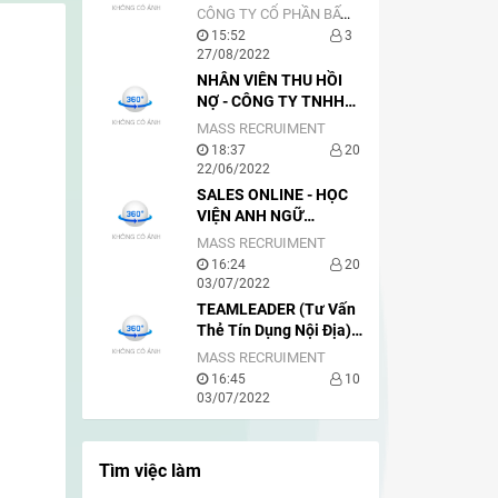
SALE
CÔNG TY CỔ PHẦN BẤT ĐỘNG SẢN BẦU TRỜI SÀI GÒN
15:52
3
27/08/2022
NHÂN VIÊN THU HỒI
NỢ - CÔNG TY TNHH
VIETNAM ACE
MASS RECRUIMENT
18:37
20
22/06/2022
SALES ONLINE - HỌC
VIỆN ANH NGỮ
GLOBISH
MASS RECRUIMENT
16:24
20
03/07/2022
TEAMLEADER (Tư Vấn
Thẻ Tín Dụng Nội Địa) -
VIETCREDIT
MASS RECRUIMENT
16:45
10
03/07/2022
Tìm việc làm