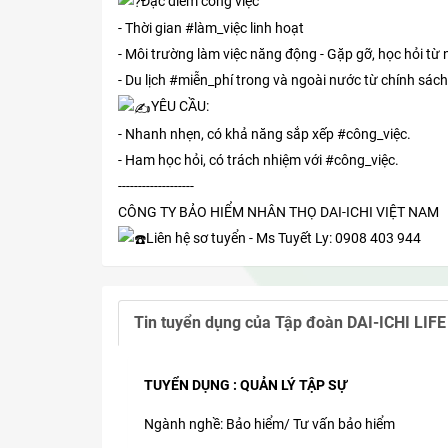
Đặc điểm công việc
- Thời gian
#làm_việc
linh hoạt
- Môi trường làm việc năng động - Gặp gỡ, học hỏi từ
- Du lịch
#miễn_phí
trong và ngoài nước từ chính sác
YÊU CẦU:
- Nhanh nhẹn, có khả năng sắp xếp
#công_việc
.
- Ham học hỏi, có trách nhiệm với
#công_việc
.
-------------------
CÔNG TY BẢO HIỂM NHÂN THỌ DAI-ICHI VIỆT NAM
Liên hệ sơ tuyển - Ms Tuyết Ly: 0908 403 944
Tin tuyển dụng của
Tập đoàn DAI-ICHI LIF
TUYỂN DỤNG : QUẢN LÝ TẬP SỰ
Ngành nghề: Bảo hiểm/ Tư vấn bảo hiểm