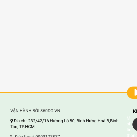
VẬN HÀNH BỞI 360DO.VN
K
M
Địa chỉ:
232/42/16 Hương Lộ 80, Bình Hưng Hoà B,Bình
ọi
Tân, TP.HCM
tin
thông
Điện thoại:
0903177877