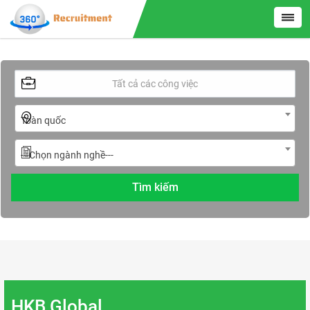
Toàn quốc
---Chọn ngành nghề---
HKB Global