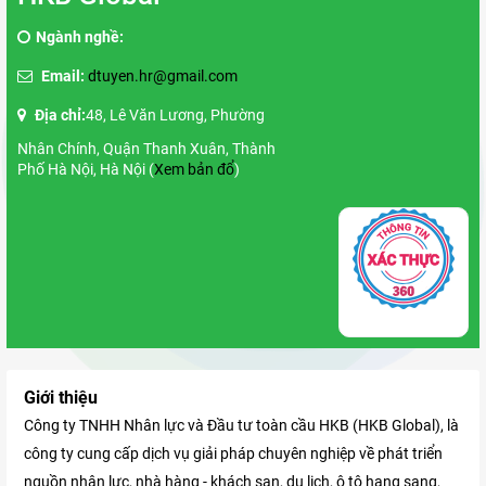
Ngành nghề:
Email:
dtuyen.hr@gmail.com
Địa chỉ:
48, Lê Văn Lương, Phường
Nhân Chính, Quận Thanh Xuân, Thành
Phố Hà Nội, Hà Nội (
Xem bản đổ
)
Giới thiệu
Công ty TNHH Nhân lực và Đầu tư toàn cầu HKB (HKB Global), là
công ty cung cấp dịch vụ giải pháp chuyên nghiệp về phát triển
nguồn nhân lực, nhà hàng - khách sạn, du lịch, ô tô hạng sang,