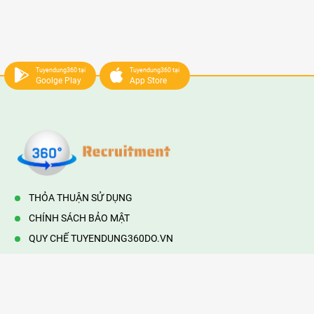
Tuyendung360 tại
Tuyendung360 tại
Goolge Play
App Store
THỎA THUẬN SỬ DỤNG
CHÍNH SÁCH BẢO MẬT
QUY CHẾ TUYENDUNG360DO.VN
VẬN HÀNH BỞI 360DO.VN
Địa chỉ:
232/42/16 Hương Lộ 80, Bình Hưng Hoà B,Bình Tân,
TP.HCM