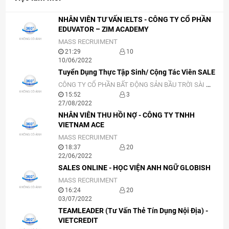
NHÂN VIÊN TƯ VẤN IELTS - CÔNG TY CỔ PHẦN
EDUVATOR – ZIM ACADEMY
MASS RECRUIMENT
21:29
10
10/06/2022
Tuyển Dụng Thực Tập Sinh/ Cộng Tác Viên SALE
CÔNG TY CỔ PHẦN BẤT ĐỘNG SẢN BẦU TRỜI SÀI GÒN
15:52
3
27/08/2022
NHÂN VIÊN THU HỒI NỢ - CÔNG TY TNHH
VIETNAM ACE
MASS RECRUIMENT
18:37
20
22/06/2022
SALES ONLINE - HỌC VIỆN ANH NGỮ GLOBISH
MASS RECRUIMENT
16:24
20
03/07/2022
TEAMLEADER (Tư Vấn Thẻ Tín Dụng Nội Địa) -
VIETCREDIT