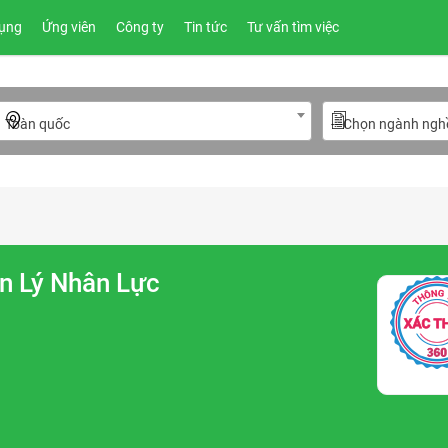
ụng
Ứng viên
Công ty
Tin tức
Tư vấn tìm việc
Toàn quốc
---Chọn ngành nghề
n Lý Nhân Lực