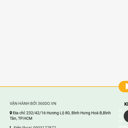
VẬN HÀNH BỞI 360DO.VN
K
M
Địa chỉ:
232/42/16 Hương Lộ 80, Bình Hưng Hoà B,Bình
ọi
Tân, TP.HCM
tin
thông
Điện thoại:
0903177877