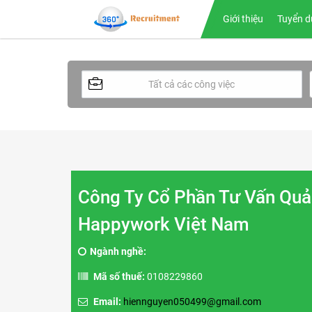
Giới thiệu
Tuyển d
Công Ty Cổ Phần Tư Vấn Quả
Happywork Việt Nam
Ngành nghề:
Mã số thuế:
0108229860
Email:
hiennguyen050499@gmail.com