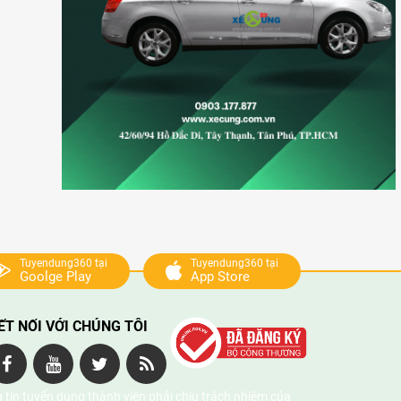
Tuyendung360 tại
Tuyendung360 tại
Goolge Play
App Store
ẾT NỐI VỚI CHÚNG TÔI
 tin tuyển dụng thành viên phải chịu trách nhiệm của