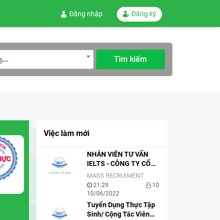
Đăng nhập
Đăng ký
---
Việc làm mới
NHÂN VIÊN TƯ VẤN
IELTS - CÔNG TY CỔ
PHẦN EDUVATOR –
MASS RECRUIMENT
ZIM ACADEMY
21:29
10
10/06/2022
Tuyển Dụng Thực Tập
Sinh/ Cộng Tác Viên