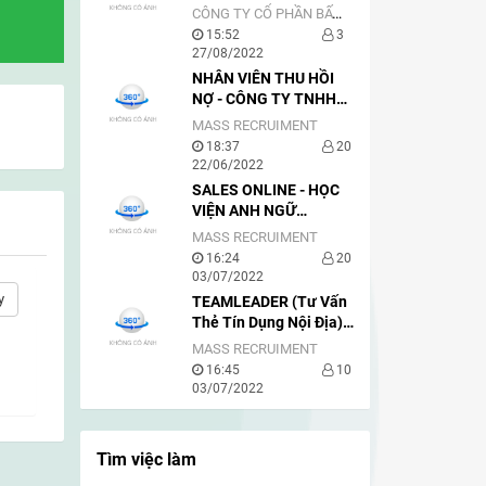
SALE
CÔNG TY CỔ PHẦN BẤT ĐỘNG SẢN BẦU TRỜI SÀI GÒN
15:52
3
27/08/2022
NHÂN VIÊN THU HỒI
NỢ - CÔNG TY TNHH
VIETNAM ACE
MASS RECRUIMENT
18:37
20
22/06/2022
SALES ONLINE - HỌC
VIỆN ANH NGỮ
GLOBISH
MASS RECRUIMENT
16:24
20
03/07/2022
y
TEAMLEADER (Tư Vấn
Thẻ Tín Dụng Nội Địa) -
VIETCREDIT
MASS RECRUIMENT
16:45
10
03/07/2022
Tìm việc làm