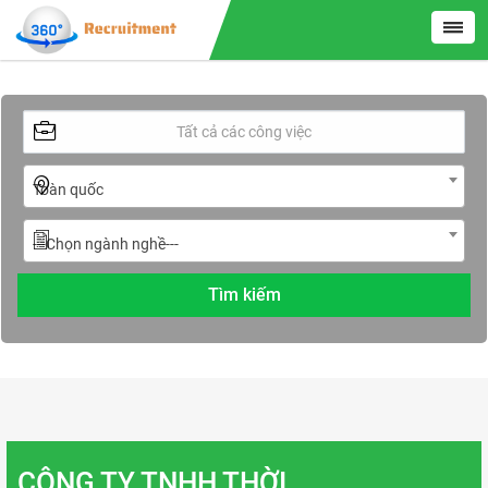
Toàn quốc
---Chọn ngành nghề---
CÔNG TY TNHH THỜI