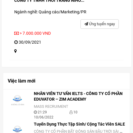
CÔNG TY TNHH THỜI TRANG NIHO...
Ngành nghề: Quảng cáo/Marketing/PR
Ứng tuyển ngay
> 7.000.000 VND
30/09/2021
Việc làm mới
NHÂN VIÊN TƯ VẤN IELTS - CÔNG TY CỔ PHẦN
EDUVATOR – ZIM ACADEMY
MASS RECRUIMENT
21:29
10
10/06/2022
Tuyển Dụng Thực Tập Sinh/ Cộng Tác Viên SALE
CÔNG TY CỔ PHẦN BẤT ĐỘNG SẢN BẦU TRỜI SÀI GÒN