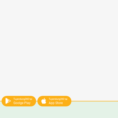
Tuyendung360 tại
Tuyendung360 tại
Goolge Play
App Store