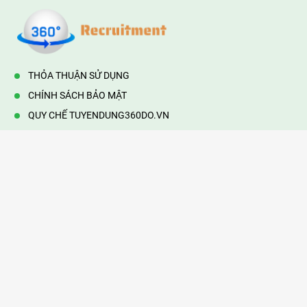
THỎA THUẬN SỬ DỤNG
CHÍNH SÁCH BẢO MẬT
QUY CHẾ TUYENDUNG360DO.VN
VẬN HÀNH BỞI 360DO.VN
Địa chỉ:
232/42/16 Hương Lộ 80, Bình Hưng Hoà B,Bình Tân,
TP.HCM
Điện thoại:
0903177877
Email:
mail@web360do.vn
Website:
https://tuyendung360.vn