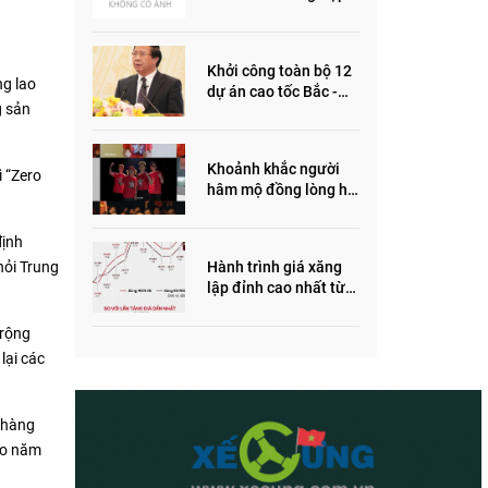
ôm quỹ đất, đầu cơ dự
án khiến giá BĐS tăng
đến "đau lòng"
Khởi công toàn bộ 12
ng lao
dự án cao tốc Bắc -
g sản
Nam trong năm 2022
Khoảnh khắc người
ì “Zero
hâm mộ đồng lòng hô
vang “Thắng vàng”
ủng hộ SEA Games
định
Hành trình giá xăng
hỏi Trung
lập đỉnh cao nhất từ
trước đến nay
 rộng
lại các
u hàng
vào năm