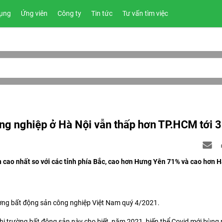
ụng
Ứng viên
Công ty
Tin tức
Tư vấn tìm việc
ông nghiệp ở Hà Nội vẫn thấp hơn TP.HCM tới 
n cao nhất so với các tỉnh phía Bắc, cao hơn Hưng Yên 71% và cao hơn 
ờng bất động sản công nghiệp Việt Nam quý 4/2021.
thị trường bất động sản này cho biết, năm 2021, biến thể Covid mới bùng