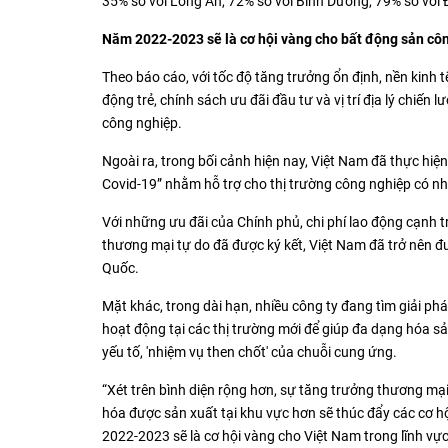
35% so với Long An, 72% so với Bình Dương, 79% so với 
Năm 2022-2023 sẽ là cơ hội vàng cho bất động sản cô
Theo báo cáo, với tốc độ tăng trưởng ổn định, nền kinh t
động trẻ, chính sách ưu đãi đầu tư và vị trí địa lý chiến
công nghiệp.
Ngoài ra, trong bối cảnh hiện nay, Việt Nam đã thực hiện
Covid-19” nhằm hỗ trợ cho thị trường công nghiệp có nh
Với những ưu đãi của Chính phủ, chi phí lao động cạnh tra
thương mại tự do đã được ký kết, Việt Nam đã trở nên 
Quốc.
Mặt khác, trong dài hạn, nhiều công ty đang tìm giải ph
hoạt động tại các thị trường mới để giúp đa dạng hóa sản
yếu tố, 'nhiệm vụ then chốt' của chuỗi cung ứng.
“Xét trên bình diện rộng hơn, sự tăng trưởng thương mại 
hóa được sản xuất tại khu vực hơn sẽ thúc đẩy các cơ h
2022-2023 sẽ là cơ hội vàng cho Việt Nam trong lĩnh vự