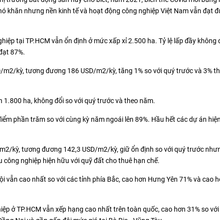
khó khăn nhưng nền kinh tế và hoạt động công nghiệp Việt Nam vẫn đạt đ
iệp tại TP.HCM vẫn ổn định ở mức xấp xỉ 2.500 ha. Tỷ lệ lấp đầy không đ
 đạt 87%.
Đ/m2/kỳ, tương đương 186 USD/m2/kỳ, tăng 1% so với quý trước và 3% t
n 1.800 ha, không đổi so với quý trước và theo năm.
 điểm phần trăm so với cùng kỳ năm ngoái lên 89%. Hầu hết các dự án hiện
/m2/kỳ, tương đương 142,3 USD/m2/kỳ, giữ ổn định so với quý trước như
u công nghiệp hiện hữu với quỹ đất cho thuê hạn chế.
Nội vẫn cao nhất so với các tỉnh phía Bắc, cao hơn Hưng Yên 71% và cao 
ghiệp ở TP.HCM vẫn xếp hạng cao nhất trên toàn quốc, cao hơn 31% so với