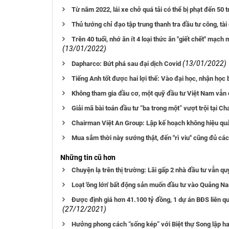
Từ năm 2022, lái xe chở quá tải có thể bị phạt đến 50 
Thủ tướng chỉ đạo tập trung thanh tra đầu tư công, tài
Trên 40 tuổi, nhớ ăn ít 4 loại thức ăn "giết chết" mạc
(13/01/2022)
(13/01/2022)
Dapharco: Bứt phá sau đại dịch Covid
Tiếng Anh tốt được hai lợi thế: Vào đại học, nhận học
Không tham gia đầu cơ, một quỹ đầu tư Việt Nam vẫn 
Giải mã bài toán đầu tư “ba trong một” vượt trội tại 
Chairman Việt An Group: Lập kế hoạch không hiệu qu
Mua sắm thời này sướng thật, đến "rì viu" cũng đủ các 
Những tin cũ hơn
Chuyện lạ trên thị trường: Lãi gấp 2 nhà đầu tư vẫn quy
Loạt 'ông lớn' bất động sản muốn đầu tư vào Quảng N
Được định giá hơn 41.100 tỷ đồng, 1 dự án BĐS liên qu
(27/12/2021)
Hưởng phong cách “sống kép” với Biệt thự Song lập ha