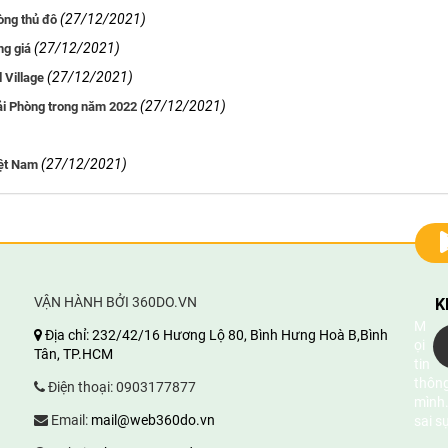
(27/12/2021)
òng thủ đô
(27/12/2021)
ng giá
(27/12/2021)
 Village
(27/12/2021)
ải Phòng trong năm 2022
(27/12/2021)
iệt Nam
VẬN HÀNH BỞI 360DO.VN
K
M
Địa chỉ:
232/42/16 Hương Lộ 80, Bình Hưng Hoà B,Bình
ọi
Tân, TP.HCM
tin
thông
Điện thoại:
0903177877
mình.
Email:
mail@web360do.vn
sai s