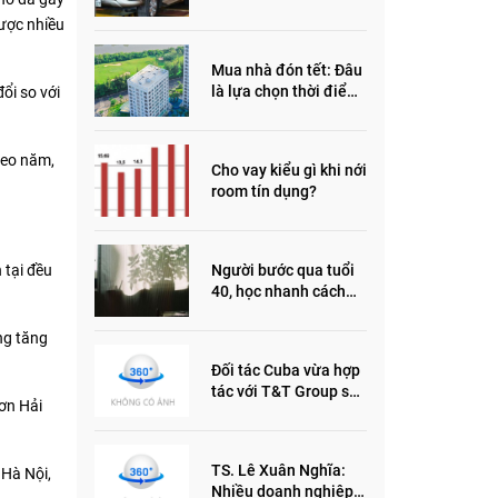
đầu năm 2022
ược nhiều
Mua nhà đón tết: Đâu
là lựa chọn thời điểm
ổi so với
này?
heo năm,
Cho vay kiểu gì khi nới
room tín dụng?
Người bước qua tuổi
 tại đều
40, học nhanh cách
sống thông minh này,
nửa đời sau thêm
ng tăng
phần an yên
Đối tác Cuba vừa hợp
tác với T&T Group sản
hơn Hải
xuất vắc xin cúm và
thuốc ung thư là ai?
TS. Lê Xuân Nghĩa:
 Hà Nội,
Nhiều doanh nghiệp