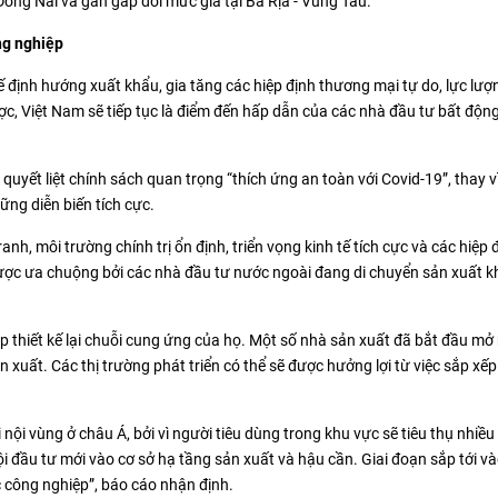
Đồng Nai và gần gấp đôi mức giá tại Bà Rịa - Vũng Tàu.
ng nghiệp
ế định hướng xuất khẩu, gia tăng các hiệp định thương mại tự do, lực lượ
 lược, Việt Nam sẽ tiếp tục là điểm đến hấp dẫn của các nhà đầu tư bất độn
 quyết liệt chính sách quan trọng “thích ứng an toàn với Covid-19”, thay v
ững diễn biến tích cực.
nh, môi trường chính trị ổn định, triển vọng kinh tế tích cực và các hiệp 
được ưa chuộng bởi các nhà đầu tư nước ngoài đang di chuyển sản xuất k
áp thiết kế lại chuỗi cung ứng của họ. Một số nhà sản xuất đã bắt đầu mở
 xuất. Các thị trường phát triển có thể sẽ được hưởng lợi từ việc sắp xếp 
nội vùng ở châu Á, bởi vì người tiêu dùng trong khu vực sẽ tiêu thụ nhiề
ội đầu tư mới vào cơ sở hạ tầng sản xuất và hậu cần. Giai đoạn sắp tới 
c công nghiệp”, báo cáo nhận định.