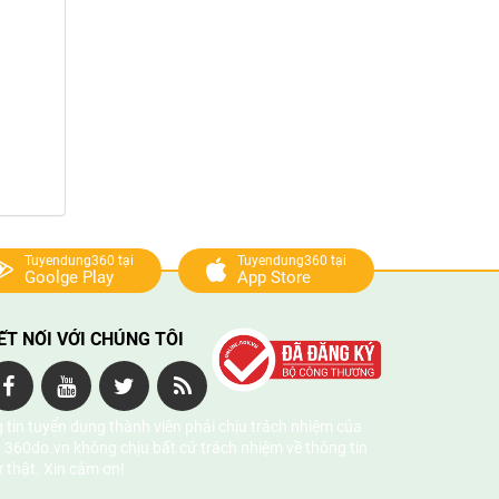
Tuyendung360 tại
Tuyendung360 tại
Goolge Play
App Store
ẾT NỐI VỚI CHÚNG TÔI
 tin tuyển dụng thành viên phải chịu trách nhiệm của
 360do.vn không chịu bất cứ trách nhiệm về thông tin
ự thật. Xin cảm ơn!