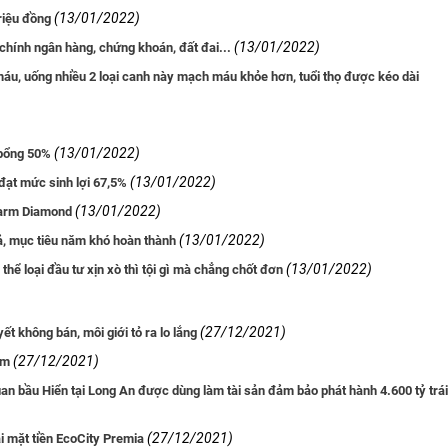
(13/01/2022)
triệu đồng
(13/01/2022)
 chính ngân hàng, chứng khoán, đất đai...
h máu, uống nhiều 2 loại canh này mạch máu khỏe hơn, tuổi thọ được kéo dài
(13/01/2022)
 bổng 50%
(13/01/2022)
đạt mức sinh lợi 67,5%
(13/01/2022)
Charm Diamond
(13/01/2022)
ả, mục tiêu năm khó hoàn thành
(13/01/2022)
thể loại đầu tư xịn xò thì tội gì mà chẳng chốt đơn
(27/12/2021)
ết không bán, môi giới tỏ ra lo lắng
(27/12/2021)
am
an bầu Hiển tại Long An được dùng làm tài sản đảm bảo phát hành 4.600 tỷ trái
(27/12/2021)
i mặt tiền EcoCity Premia