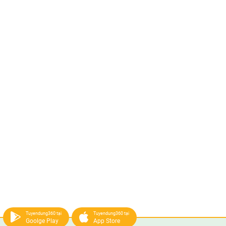
Tuyendung360 tại
Tuyendung360 tại
Goolge Play
App Store