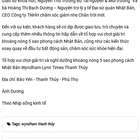
Giáo sư khoa học, Nguyên Thứ trưởng Bộ Tài nguyên & Môi trường. Và
bà Hoàng Thị Bạch Dương – Nguyên trợ lý y tế Đại sứ quán Nhật Bản,
CEO Công ty TNHH chăm sóc giảm nhẹ Chân trời mới.
Đến với sự kiện, khách hàng sẽ có dịp được giao lưu, trò chuyện và
cung cấp thêm nhiều thông tin hấp dẫn về tổ hợp vui chơi giải trí
khoáng nóng 5 sao phong cách Nhật Bản, cũng như các kiến thức
xoay quay về đầu tư bất động sản, chăm sóc sức khỏe hiện đại.
Tổ hợp vui chơi giải trí và nghỉ dưỡng khoáng nóng 5 sao phong cách
Nhật Bản Wyndham Lynn Times Thanh Thủy
Địa chỉ: Bảo Yên - Thanh Thủy - Phú Thọ
Ánh Dương
Theo Nhịp sống kinh tế
Tags:
wyndham thanh thủy