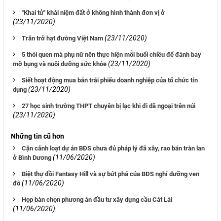
"Khai tử" khái niệm đất ở không hình thành đơn vị ở
(23/11/2020)
(23/11/2020)
Trăn trở hạt đường Việt Nam
5 thói quen mà phụ nữ nên thực hiện mỗi buổi chiều để đánh bay
(23/11/2020)
mỡ bụng và nuôi dưỡng sức khỏe
Siết hoạt động mua bán trái phiếu doanh nghiệp của tổ chức tín
(23/11/2020)
dụng
27 học sinh trường THPT chuyên bị lạc khi đi dã ngoại trên núi
(23/11/2020)
Những tin cũ hơn
Cận cảnh loạt dự án BĐS chưa đủ pháp lý đã xây, rao bán tràn lan
(11/06/2020)
ở Bình Dương
Biệt thự đồi Fantasy Hill và sự bứt phá của BĐS nghỉ dưỡng ven
(11/06/2020)
đô
Họp bàn chọn phương án đầu tư xây dựng cầu Cát Lái
(11/06/2020)