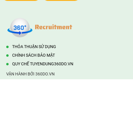
THỎA THUẬN SỬ DỤNG
CHÍNH SÁCH BẢO MẬT
QUY CHẾ TUYENDUNG360DO.VN
VẬN HÀNH BỞI 360DO.VN
Địa chỉ:
232/42/16 Hương Lộ 80, Bình Hưng Hoà B,Bình Tân,
TP.HCM
Điện thoại:
0903177877
Email:
mail@web360do.vn
Website:
https://tuyendung360.vn