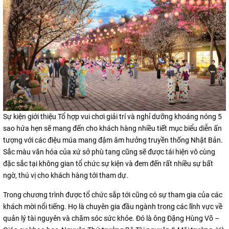
Sự kiện giới thiệu Tổ hợp vui chơi giải trí và nghỉ dưỡng khoáng nóng 5
sao hứa hẹn sẽ mang đến cho khách hàng nhiều tiết mục biểu diễn ấn
tượng với các điệu múa mang đậm âm hưởng truyền thống Nhật Bản.
Sắc màu văn hóa của xứ sở phù tang cũng sẽ được tái hiện vô cùng
đặc sắc tại không gian tổ chức sự kiện và đem đến rất nhiều sự bất
ngờ, thú vị cho khách hàng tới tham dự.
Trong chương trình được tổ chức sắp tới cũng có sự tham gia của các
khách mời nổi tiếng. Họ là chuyên gia đầu ngành trong các lĩnh vực về
quản lý tài nguyên và chăm sóc sức khỏe. Đó là ông Đặng Hùng Võ –