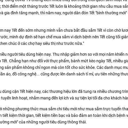
thời điểm một tháng trước Tết luôn là khoảng thời gian nhu cầu mua s
và gia đình tăng mạnh, thì năm nay, người dân đón Tết "bình thường mới" 
Năm nay Tết đến sớm nhưng mình vẫn chưa bắt đầu sắm Tết vì còn chờ lư
rước, mình dự định sẽ hạn chế mua sắm vì dịch bệnh nên Tết cũng tối giản
hen chúc ở các chợ hay siêu thị như trước nữa."
hiều người tiêu dùng hiện nay. Thu nhập giảm hơn so với mọi năm khiến 
Tết. Chẳng hạn như đối với thực phẩm, bánh mứt kèo ngày Tết, nhiều gia
hững sản phẩm không chỉ ngon mà còn tốt cho sức khỏe. Các danh mục m
ần áo, đồ công nghệ... cũng được lên danh sách tỉ mỉ, ưu tiên những thư
 dùng cận Tết hiện nay, các thương hiệu lớn đã tung ra nhiều chương trì
tuyến linh hoạt, nhằm mang đến lợi ích và sự tiện lợi tối đa cho khách hà
ới những phương thức mua sắm chi tiêu mới như mua sắm trực tuyến th
iết kiệm thời gian, tiết kiệm tiền bạc và bảo đảm an toàn khi dịch bệnh 
ường mới" của những người tiêu dùng thông thái.