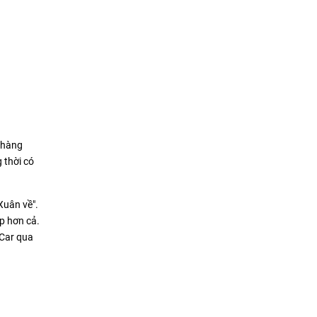
 hàng
 thời có
Xuân về".
ợp hơn cả.
bCar qua