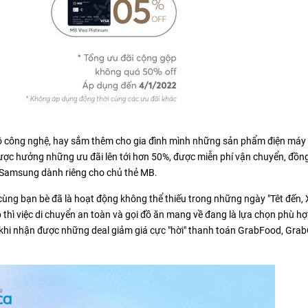
 đồ công nghệ, hay sắm thêm cho gia đình mình những sản phẩm điện máy
c hưởng những ưu đãi lên tới hơn 50%, được miễn phí vận chuyển, đồng
 Samsung dành riêng cho chủ thẻ MB.
ùng bạn bè đã là hoạt động không thể thiếu trong những ngày "Têt đến, 
p thì việc di chuyển an toàn và gọi đồ ăn mang về đang là lựa chọn phù h
 khi nhận được những deal giảm giá cực "hời" thanh toán GrabFood, Gra