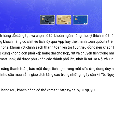
hàng dễ dàng tạo và chọn số tài khoản ngân hàng theo ý thích, mở thẻ
 khách hàng có chi tiêu tích lũy qua App hay thẻ thanh toán quốc tế trên
cho tài khoản với chính sách thanh toán lên tới 100 triệu đồng nếu khách
 cũng không còn phải xếp hàng dài chờ nộp, rút và chuyển tiền trong n
SmartBank, đã được phủ khắp các thành phố lớn, nhất là tại Hà Nội và T
nh năng thanh toán, bảo mật được tích hợp trong một siêu ứng dụng duy 
i nhu cầu mua sắm, giao dịch tăng cao trong những ngày cận kề Tết Ng
h hàng MB, khách hàng có thể xem tại: https://bit.ly/3ErgQyU