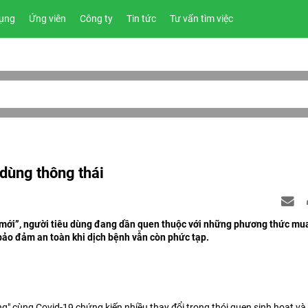
ụng
Ứng viên
Công ty
Tin tức
Tư vấn tìm việc
 dùng thông thái
 mới”, người tiêu dùng đang dần quen thuộc với những phương thức mu
và bảo đảm an toàn khi dịch bệnh vẫn còn phức tạp.
g" cùng Covid-19 chứng kiến nhiều thay đổi trong thói quen sinh hoạt và 