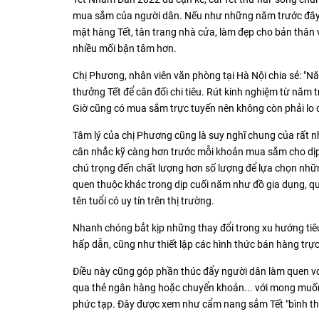
mua sắm của người dân. Nếu như những năm trước đây, 
mặt hàng Tết, tân trang nhà cửa, làm đẹp cho bản thân 
nhiều mối bận tâm hơn.
Chị Phương, nhân viên văn phòng tại Hà Nội chia sẻ: "
thưởng Tết để cân đối chi tiêu. Rút kinh nghiệm từ năm t
Giờ cũng có mua sắm trực tuyến nên không còn phải lo c
Tâm lý của chị Phương cũng là suy nghĩ chung của rất n
cân nhắc kỹ càng hơn trước mỗi khoản mua sắm cho dịp 
chú trọng đến chất lượng hơn số lượng để lựa chọn n
quen thuộc khác trong dịp cuối năm như đồ gia dụng, qu
tên tuổi có uy tín trên thị trường.
Nhanh chóng bắt kịp những thay đổi trong xu hướng tiêu
hấp dẫn, cũng như thiết lập các hình thức bán hàng trực 
Điều này cũng góp phần thúc đẩy người dân làm quen v
qua thẻ ngân hàng hoặc chuyển khoản... với mong muốn t
phức tạp. Đây được xem như cẩm nang sắm Tết "bình th