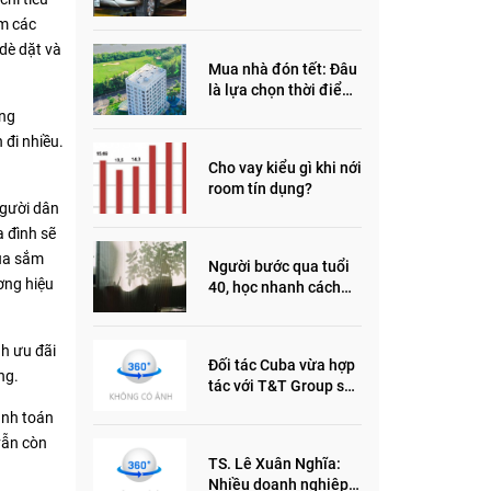
đầu năm 2022
ắm các
dè dặt và
Mua nhà đón tết: Đâu
là lựa chọn thời điểm
này?
ơng
 đi nhiều.
Cho vay kiểu gì khi nới
room tín dụng?
người dân
 đình sẽ
ua sắm
Người bước qua tuổi
ơng hiệu
40, học nhanh cách
sống thông minh này,
nửa đời sau thêm
phần an yên
nh ưu đãi
Đối tác Cuba vừa hợp
ng.
tác với T&T Group sản
xuất vắc xin cúm và
anh toán
thuốc ung thư là ai?
vẫn còn
TS. Lê Xuân Nghĩa:
Nhiều doanh nghiệp