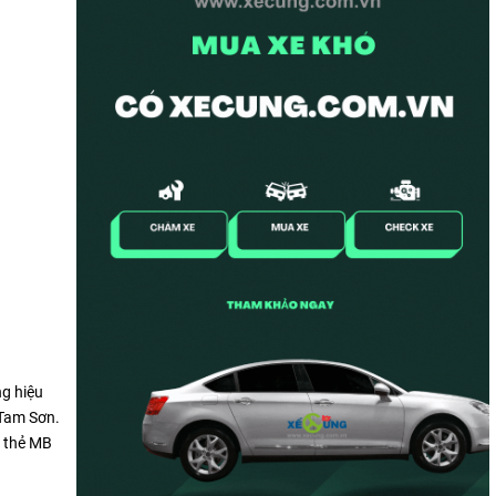
ng hiệu
 Tam Sơn.
o thẻ MB