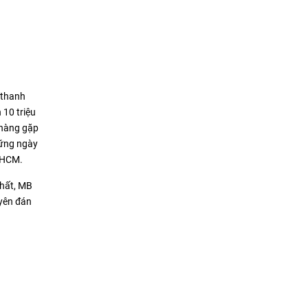
 thanh
 10 triệu
 hàng gặp
hững ngày
P.HCM.
nhất, MB
uyên đán