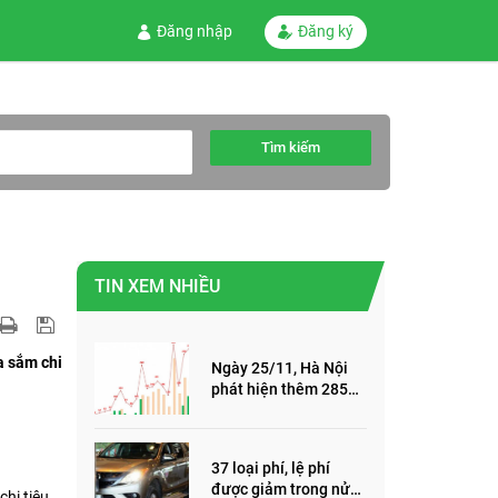
Đăng nhập
Đăng ký
Tìm kiếm
TIN XEM NHIỀU
a sắm chi
Ngày 25/11, Hà Nội
phát hiện thêm 285
ca mắc Covid-19,
trong đó, 122 ca cộng
đồng
37 loại phí, lệ phí
được giảm trong nửa
chi tiêu