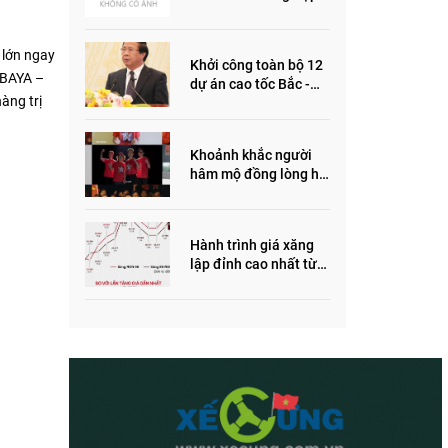
ôm quỹ đất, đầu cơ dự
án khiến giá BĐS tăng
đến "đau lòng"
 lớn ngay
Khởi công toàn bộ 12
t BAYA –
dự án cao tốc Bắc -
àng trị
Nam trong năm 2022
Khoảnh khắc người
hâm mộ đồng lòng hô
vang “Thắng vàng”
ủng hộ SEA Games
Hành trình giá xăng
lập đỉnh cao nhất từ
trước đến nay