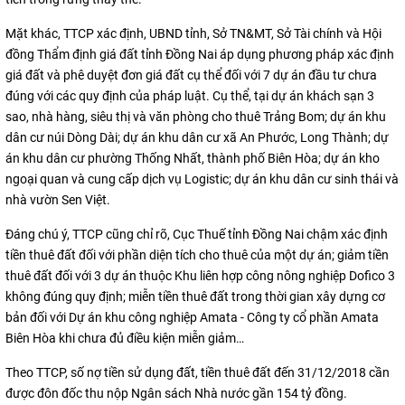
Mặt khác, TTCP xác định, UBND tỉnh, Sở TN&MT, Sở Tài chính và Hội
đồng Thẩm định giá đất tỉnh Đồng Nai áp dụng phương pháp xác định
giá đất và phê duyệt đơn giá đất cụ thể đối với 7 dự án đầu tư chưa
đúng với các quy định của pháp luật. Cụ thể, tại dự án khách sạn 3
sao, nhà hàng, siêu thị và văn phòng cho thuê Trảng Bom; dự án khu
dân cư núi Dòng Dài; dự án khu dân cư xã An Phước, Long Thành; dự
án khu dân cư phường Thống Nhất, thành phố Biên Hòa; dự án kho
ngoại quan và cung cấp dịch vụ Logistic; dự án khu dân cư sinh thái và
nhà vườn Sen Việt.
Đáng chú ý, TTCP cũng chỉ rõ, Cục Thuế tỉnh Đồng Nai chậm xác định
tiền thuê đất đối với phần diện tích cho thuê của một dự án; giảm tiền
thuê đất đối với 3 dự án thuộc Khu liên hợp công nông nghiệp Dofico 3
không đúng quy định; miễn tiền thuê đất trong thời gian xây dựng cơ
bản đối với Dự án khu công nghiệp Amata - Công ty cổ phần Amata
Biên Hòa khi chưa đủ điều kiện miễn giảm…
Theo TTCP, số nợ tiền sử dụng đất, tiền thuê đất đến 31/12/2018 cần
được đôn đốc thu nộp Ngân sách Nhà nước gần 154 tỷ đồng.