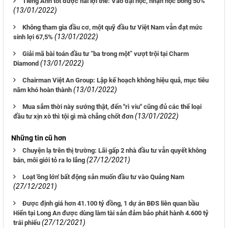
Tiếng Anh tốt được hai lợi thế: Vào đại học, nhận học bổng 50%
(13/01/2022)
Không tham gia đầu cơ, một quỹ đầu tư Việt Nam vẫn đạt mức
(13/01/2022)
sinh lợi 67,5%
Giải mã bài toán đầu tư “ba trong một” vượt trội tại Charm
(13/01/2022)
Diamond
Chairman Việt An Group: Lập kế hoạch không hiệu quả, mục tiêu
(13/01/2022)
năm khó hoàn thành
Mua sắm thời này sướng thật, đến "rì viu" cũng đủ các thể loại
(13/01/2022)
đầu tư xịn xò thì tội gì mà chẳng chốt đơn
Những tin cũ hơn
Chuyện lạ trên thị trường: Lãi gấp 2 nhà đầu tư vẫn quyết không
(27/12/2021)
bán, môi giới tỏ ra lo lắng
Loạt 'ông lớn' bất động sản muốn đầu tư vào Quảng Nam
(27/12/2021)
Được định giá hơn 41.100 tỷ đồng, 1 dự án BĐS liên quan bầu
Hiển tại Long An được dùng làm tài sản đảm bảo phát hành 4.600 tỷ
(27/12/2021)
trái phiếu