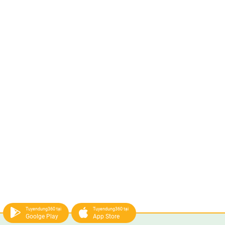
Tuyendung360 tại
Tuyendung360 tại
Goolge Play
App Store