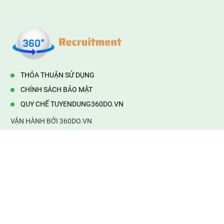
THỎA THUẬN SỬ DỤNG
CHÍNH SÁCH BẢO MẬT
QUY CHẾ TUYENDUNG360DO.VN
VẬN HÀNH BỞI 360DO.VN
Địa chỉ:
232/42/16 Hương Lộ 80, Bình Hưng Hoà B,Bình Tân,
TP.HCM
Điện thoại:
0903177877
Email:
mail@web360do.vn
Website:
https://tuyendung360.vn