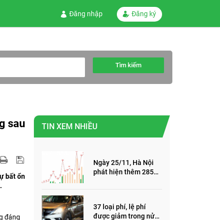
Đăng nhập
Đăng ký
Tìm kiếm
ng sau
TIN XEM NHIỀU
Ngày 25/11, Hà Nội
phát hiện thêm 285
Sự bất ổn
ca mắc Covid-19,
.
trong đó, 122 ca cộng
đồng
37 loại phí, lệ phí
được giảm trong nửa
ng đáng