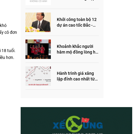
ôm quỹ đất, đầu cơ dự
án khiến giá BĐS tăng
đến "đau lòng"
Khởi công toàn bộ 12
dự án cao tốc Bắc -
 khó
Nam trong năm 2022
hấy cô đơn
Khoảnh khắc người
 18 tuổi.
hâm mộ đồng lòng hô
hiều hơn.
vang “Thắng vàng”
ủng hộ SEA Games
Hành trình giá xăng
lập đỉnh cao nhất từ
trước đến nay