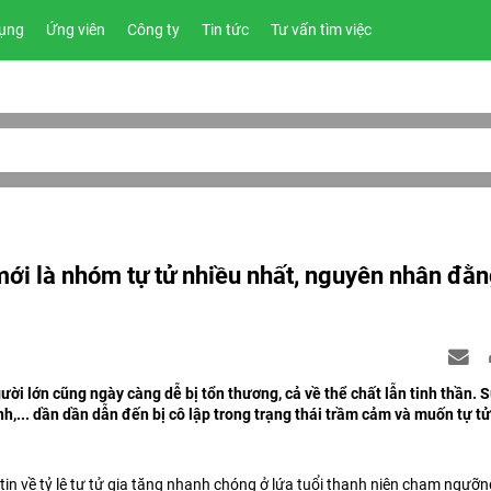
ụng
Ứng viên
Công ty
Tin tức
Tư vấn tìm việc
mới là nhóm tự tử nhiều nhất, nguyên nhân đằ
gười lớn cũng ngày càng dễ bị tổn thương, cả về thể chất lẫn tinh thần. 
,... dần dần dẫn đến bị cô lập trong trạng thái trầm cảm và muốn tự tử
 về tỷ lệ tự tử gia tăng nhanh chóng ở lứa tuổi thanh niên chạm ngưỡ