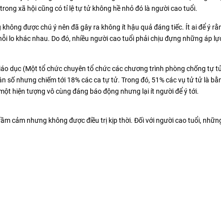
ng xã hội cũng có tỉ lệ tự tử không hề nhỏ đó là người cao tuổi.
 không được chú ý nên đã gây ra không ít hậu quả đáng tiếc. Ít ai để ý rằ
nỗi lo khác nhau. Do đó, nhiều người cao tuổi phải chịu đựng những áp lự
iáo dục (Một tổ chức chuyên tổ chức các chương trình phòng chống tự tư
 số nhưng chiếm tới 18% các ca tự tử. Trong đó, 51% các vụ tử tử là bằ
 hiện tượng vô cùng đáng báo động nhưng lại ít người để ý tới.
ầm cảm nhưng không được điều trị kịp thời. Đối với người cao tuổi, những