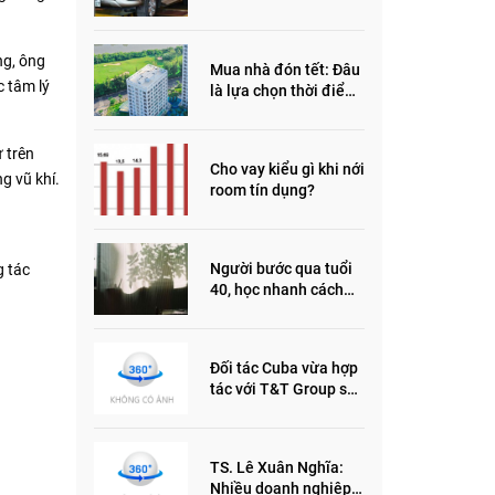
đầu năm 2022
ng, ông
Mua nhà đón tết: Đâu
c tâm lý
là lựa chọn thời điểm
này?
̉ trên
Cho vay kiểu gì khi nới
ng vũ khí.
room tín dụng?
Người bước qua tuổi
 tác
40, học nhanh cách
sống thông minh này,
nửa đời sau thêm
phần an yên
Đối tác Cuba vừa hợp
tác với T&T Group sản
xuất vắc xin cúm và
thuốc ung thư là ai?
TS. Lê Xuân Nghĩa:
Nhiều doanh nghiệp