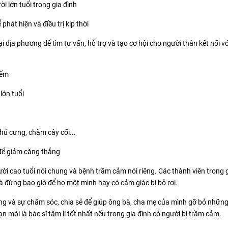
ười lớn tuổi trong gia đình
t hiện và điều trị kịp thời
i địa phương để tìm tư vấn, hỗ trợ và tạo cơ hội cho người thân kết nối 
ểm
lớn tuổi
hú cưng, chăm cây cối...
 để giảm căng thẳng
ười cao tuổi nói chung và bệnh trầm cảm nói riêng. Các thành viên trong 
à đừng bao giờ để họ một mình hay có cảm giác bị bỏ rơi.
ương và sự chăm sóc, chia sẻ để giúp ông bà, cha mẹ của mình gỡ bỏ nhữn
n mới là bác sĩ tâm lí tốt nhất nếu trong gia đình có người bị trầm cảm.