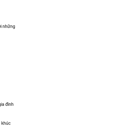
với những
gia đình
g khúc