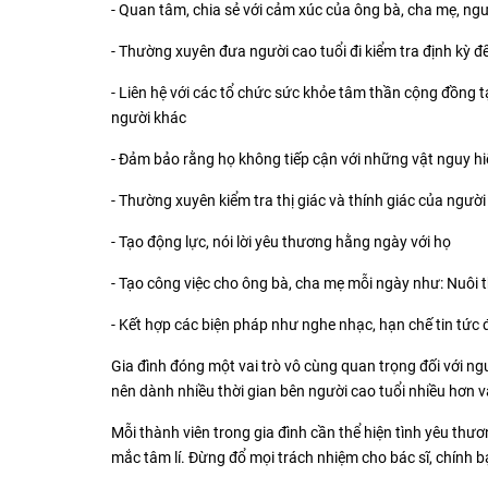
- Quan tâm, chia sẻ với cảm xúc của ông bà, cha mẹ, ng
- Thường xuyên đưa người cao tuổi đi kiểm tra định kỳ để phá
- Liên hệ với các tổ chức sức khỏe tâm thần cộng đồng tạ
người khác
- Đảm bảo rằng họ không tiếp cận với những vật nguy hi
- Thường xuyên kiểm tra thị giác và thính giác của người 
- Tạo động lực, nói lời yêu thương hằng ngày với họ
- Tạo công việc cho ông bà, cha mẹ mỗi ngày như: Nuôi t
- Kết hợp các biện pháp như nghe nhạc, hạn chế tin tức
Gia đình đóng một vai trò vô cùng quan trọng đối với ng
nên dành nhiều thời gian bên người cao tuổi nhiều hơn v
Mỗi thành viên trong gia đình cần thể hiện tình yêu th
mắc tâm lí. Đừng đổ mọi trách nhiệm cho bác sĩ, chính bạ