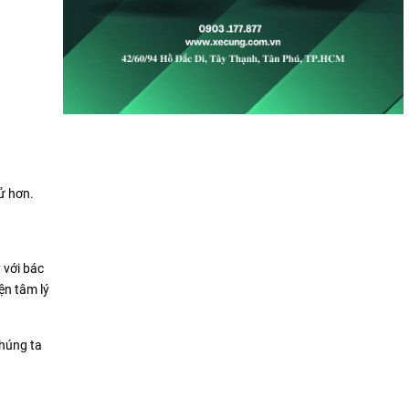
ử hơn.
 với bác
iện tâm lý
chúng ta