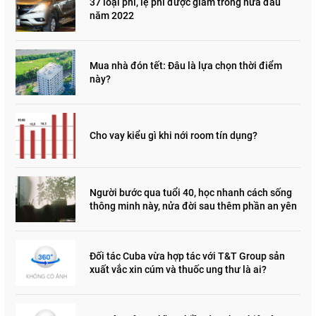
37 loại phí, lệ phí được giảm trong nửa đầu
năm 2022
Mua nhà đón tết: Đâu là lựa chọn thời điểm
này?
Cho vay kiểu gì khi nới room tín dụng?
Người bước qua tuổi 40, học nhanh cách sống
thông minh này, nửa đời sau thêm phần an yên
Đối tác Cuba vừa hợp tác với T&T Group sản
xuất vắc xin cúm và thuốc ung thư là ai?