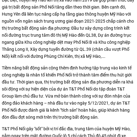
Đặc biệt, huyện Mỹ Hào lên thị xã vào năm 2019 đã góp phần thúc đẩy
giá trị bất động sản Phố Nối tăng dần theo thời gian. Bên cạnh đó,
Hưng Yên đã liên tục nâng cấp hạ tầng giao thông huyện Mỹ Hào với
nguồn vốn ngân sách trung ương giai đoạn 2021-2025 chắp cánh cho
thị trường bất động sản địa phương: Đầu tư xây dựng công trình kết
nối đường trục trung tâm đô thị Mỹ Hào đến QL38, Dự án đường trục
ngang giữa Khu công nghiệp dệt may Phố Nối B và Khu công nghiệp
Thăng Long II, Xây dựng tuyến đường từ QL.39 (chân cầu vượt Phố
Nối) kết nối với đường Phùng Chí Kiên, thị xã Mỹ Hào,….
Tiềm năng bất động sản cộng thêm định hướng tập trung vào kinh tế
công nghiệp là nhân tố khiến Phố Nối trở thành tâm điểm thu hút giới
đầu tư. Thời gian qua, thị trường bất động sản địa phương diễn ra khá
sôi động với sự hiện diện của dự án T&T Phố Nối do tập đoàn T&T
Group làm chủ đầu tư. Vừa mở bán thành công với sự đón nhận của
đông đảo khách hàng – nhà đầu tư vào ngày 5/12/2021, dự án T&T
Phố Nối được đánh giá là kênh "tích sản" hoàn hảo, giúp khách hàng
đón đầu đợt sóng mới trên thị trường bất động sản.
T&T Phố Nối gây "sốt" bởi vị trí đắc địa, trung tâm của huyện Mỹ Hào,
nằm ngay trên mặt đường Quốc lộ 5 chỉ cách Thủ đô 45 phút đi xe,