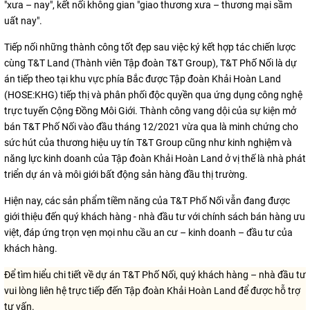
"xưa – nay", kết nối không gian "giao thương xưa – thương mại sầm
uất nay".
Tiếp nối những thành công tốt đẹp sau việc ký kết hợp tác chiến lược
cùng T&T Land (Thành viên Tập đoàn T&T Group), T&T Phố Nối là dự
án tiếp theo tại khu vực phía Bắc được Tập đoàn Khải Hoàn Land
(HOSE:KHG) tiếp thị và phân phối độc quyền qua ứng dụng công nghệ
trực tuyến Cộng Đồng Môi Giới. Thành công vang dội của sự kiện mở
bán T&T Phố Nối vào đầu tháng 12/2021 vừa qua là minh chứng cho
sức hút của thương hiệu uy tín T&T Group cũng như kinh nghiệm và
năng lực kinh doanh của Tập đoàn Khải Hoàn Land ở vị thế là nhà phát
triển dự án và môi giới bất động sản hàng đầu thị trường.
Hiện nay, các sản phẩm tiềm năng của T&T Phố Nối vẫn đang được
giới thiệu đến quý khách hàng - nhà đầu tư với chính sách bán hàng ưu
việt, đáp ứng trọn vẹn mọi nhu cầu an cư – kinh doanh – đầu tư của
khách hàng.
Để tìm hiểu chi tiết về dự án T&T Phố Nối, quý khách hàng – nhà đầu tư
vui lòng liên hệ trực tiếp đến Tập đoàn Khải Hoàn Land để được hỗ trợ
tư vấn.