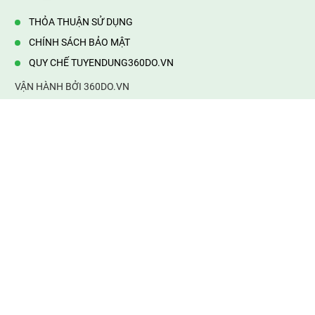
THỎA THUẬN SỬ DỤNG
CHÍNH SÁCH BẢO MẬT
QUY CHẾ TUYENDUNG360DO.VN
VẬN HÀNH BỞI 360DO.VN
Địa chỉ:
232/42/16 Hương Lộ 80, Bình Hưng Hoà B,Bình Tân,
TP.HCM
Điện thoại:
0903177877
Email:
mail@web360do.vn
Website:
https://tuyendung360.vn
KẾT NỐI VỚI CHÚNG TÔI