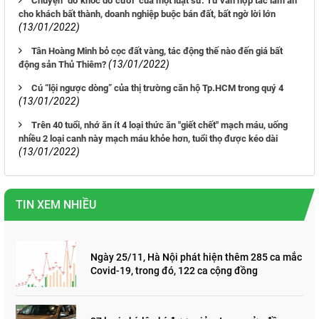
Chuyện "dở khóc dở cười" của một luật sư: Tư vấn hợp tác làm ăn
cho khách bất thành, doanh nghiệp buộc bán đất, bất ngờ lời lớn
(13/01/2022)
Tân Hoàng Minh bỏ cọc đất vàng, tác động thế nào đến giá bất
(13/01/2022)
động sản Thủ Thiêm?
Cú “lội ngược dòng” của thị trường căn hộ Tp.HCM trong quý 4
(13/01/2022)
Trên 40 tuổi, nhớ ăn ít 4 loại thức ăn "giết chết" mạch máu, uống
nhiều 2 loại canh này mạch máu khỏe hơn, tuổi thọ được kéo dài
(13/01/2022)
TIN XEM NHIỀU
Ngày 25/11, Hà Nội phát hiện thêm 285 ca mắc
Covid-19, trong đó, 122 ca cộng đồng