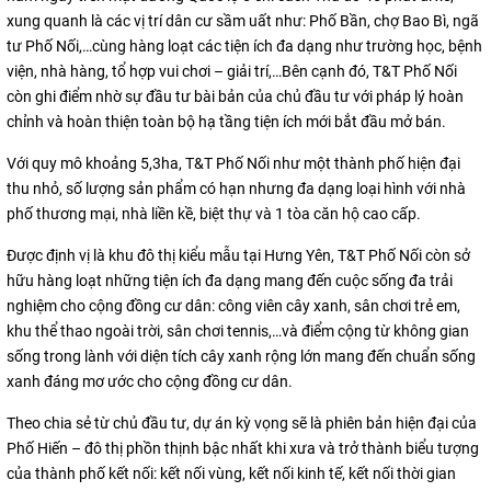
xung quanh là các vị trí dân cư sầm uất như: Phố Bần, chợ Bao Bì, ngã
tư Phố Nối,…cùng hàng loạt các tiện ích đa dạng như trường học, bệnh
viện, nhà hàng, tổ hợp vui chơi – giải trí,…Bên cạnh đó, T&T Phố Nối
còn ghi điểm nhờ sự đầu tư bài bản của chủ đầu tư với pháp lý hoàn
chỉnh và hoàn thiện toàn bộ hạ tầng tiện ích mới bắt đầu mở bán.
Với quy mô khoảng 5,3ha, T&T Phố Nối như một thành phố hiện đại
thu nhỏ, số lượng sản phẩm có hạn nhưng đa dạng loại hình với nhà
phố thương mại, nhà liền kề, biệt thự và 1 tòa căn hộ cao cấp.
Được định vị là khu đô thị kiểu mẫu tại Hưng Yên, T&T Phố Nối còn sở
hữu hàng loạt những tiện ích đa dạng mang đến cuộc sống đa trải
nghiệm cho cộng đồng cư dân: công viên cây xanh, sân chơi trẻ em,
khu thể thao ngoài trời, sân chơi tennis,…và điểm cộng từ không gian
sống trong lành với diện tích cây xanh rộng lớn mang đến chuẩn sống
xanh đáng mơ ước cho cộng đồng cư dân.
Theo chia sẻ từ chủ đầu tư, dự án kỳ vọng sẽ là phiên bản hiện đại của
Phố Hiến – đô thị phồn thịnh bậc nhất khi xưa và trở thành biểu tượng
của thành phố kết nối: kết nối vùng, kết nối kinh tế, kết nối thời gian