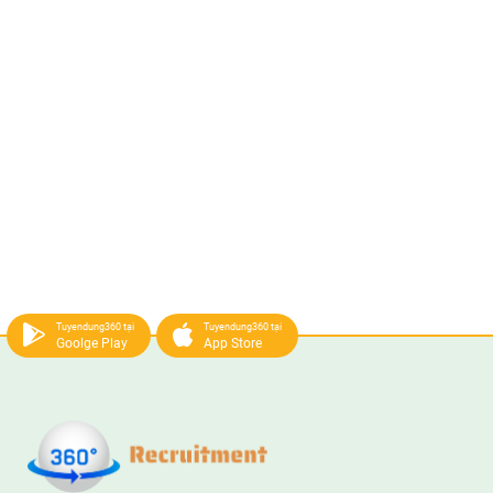
Tuyendung360 tại
Tuyendung360 tại
Goolge Play
App Store