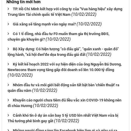
Những tin mới hơn
TP. Hồ Chí Minh kết hợp với công ty của "Vua hàng hiệu" xây dựng
(10/02/2022)
Trung tâm Tài chính quốc tế Việt Nam
(10/02/2022)
Giá xăng sẽ tăng mạnh vào ngày mai?
Có 1 tỉ đồng, nhà đầu tư F0 muốn tham gia thị trường BĐS,
(10/02/2022)
chuyên gia khuyên gì?
Bộ Xây dựng: Có hiện tượng “cò đấu giá”, “quân xanh - quân đỏ”
(10/02/2022)
lộng hành, "xã hội đen"đe dọa trong đấu giá đất
Ký kết kế hoạch 2022 với sự hiện diện của ông Nguyễn Bá Dương,
Newtecons tham vọng tăng gấp đôi doanh số lên 10.000 tỷ đồng
(10/02/2022)
Nhóm đầu tư và môi giới bất động sản tất bật bàn 'chiến thuật' ra
(10/02/2022)
quân đầu năm
Khuyến cáo người chưa tiêm đủ liều vắc xin COVID-19 không nên
(10/02/2022)
đi chùa Hương
Cảnh khó tin ở dự án sân bay 5 tỷ USD lớn nhất Việt Nam vừa bị
(10/02/2022)
Thủ tướng phê bình gay gắt
Những người đồng sáng lập Facebook hiện làm gì và giàu có ra