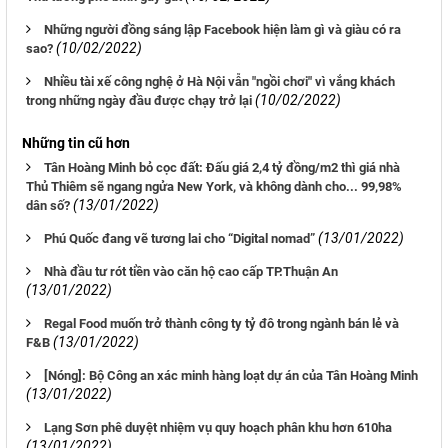
Những người đồng sáng lập Facebook hiện làm gì và giàu có ra
(10/02/2022)
sao?
Nhiều tài xế công nghệ ở Hà Nội vẫn "ngồi chơi" vì vắng khách
(10/02/2022)
trong những ngày đầu được chạy trở lại
Những tin cũ hơn
Tân Hoàng Minh bỏ cọc đất: Đấu giá 2,4 tỷ đồng/m2 thì giá nhà
Thủ Thiêm sẽ ngang ngửa New York, và không dành cho... 99,98%
(13/01/2022)
dân số?
(13/01/2022)
Phú Quốc đang vẽ tương lai cho “Digital nomad”
Nhà đầu tư rót tiền vào căn hộ cao cấp TP.Thuận An
(13/01/2022)
Regal Food muốn trở thành công ty tỷ đô trong ngành bán lẻ và
(13/01/2022)
F&B
[Nóng]: Bộ Công an xác minh hàng loạt dự án của Tân Hoàng Minh
(13/01/2022)
Lạng Sơn phê duyệt nhiệm vụ quy hoạch phân khu hơn 610ha
(13/01/2022)