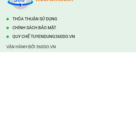
THỎA THUẬN SỬ DỤNG
CHÍNH SÁCH BẢO MẬT
QUY CHẾ TUYENDUNG360DO.VN
VẬN HÀNH BỞI 360DO.VN
Địa chỉ:
232/42/16 Hương Lộ 80, Bình Hưng Hoà B,Bình Tân,
TP.HCM
Điện thoại:
0903177877
Email:
mail@web360do.vn
Website:
https://tuyendung360.vn
KẾT NỐI VỚI CHÚNG TÔI