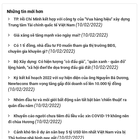
Những tin mới hơn
TP. Hồ Chí Minh kết hợp với công ty của "Vua hàng hiệu" xây dựng
(10/02/2022)
Trung tâm Tài chính quốc tế Việt Nam
(10/02/2022)
Giá xăng sẽ tăng mạnh vào ngày mai?
Có 1 tỉ đồng, nhà đầu tư F0 muốn tham gia thị trường BĐS,
(10/02/2022)
chuyên gia khuyên gì?
Bộ Xây dựng: Có hiện tượng “cò đấu giá”, “quân xanh - quân đỏ”
(10/02/2022)
lộng hành, "xã hội đen"đe dọa trong đấu giá đất
Ký kết kế hoạch 2022 với sự hiện diện của ông Nguyễn Bá Dương,
Newtecons tham vọng tăng gấp đôi doanh số lên 10.000 tỷ đồng
(10/02/2022)
Nhóm đầu tư và môi giới bất động sản tất bật bàn 'chiến thuật' ra
(10/02/2022)
quân đầu năm
Khuyến cáo người chưa tiêm đủ liều vắc xin COVID-19 không nên
(10/02/2022)
đi chùa Hương
Cảnh khó tin ở dự án sân bay 5 tỷ USD lớn nhất Việt Nam vừa bị
(10/02/2022)
Thủ tướng phê bình gay gắt