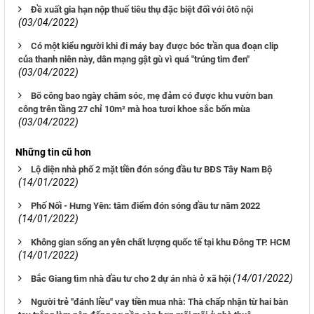
Đề xuất gia hạn nộp thuế tiêu thụ đặc biệt đối với ôtô nội
(03/04/2022)
Có một kiểu người khi đi máy bay được bóc trần qua đoạn clip
của thanh niên này, dân mạng gật gù vì quá "trúng tim đen"
(03/04/2022)
Bõ công bao ngày chăm sóc, mẹ đảm có được khu vườn ban
công trên tầng 27 chỉ 10m² mà hoa tươi khoe sắc bốn mùa
(03/04/2022)
Những tin cũ hơn
Lộ diện nhà phố 2 mặt tiền đón sóng đầu tư BĐS Tây Nam Bộ
(14/01/2022)
Phố Nối - Hưng Yên: tâm điểm đón sóng đầu tư năm 2022
(14/01/2022)
Không gian sống an yên chất lượng quốc tế tại khu Đông TP. HCM
(14/01/2022)
(14/01/2022)
Bắc Giang tìm nhà đầu tư cho 2 dự án nhà ở xã hội
Người trẻ "đánh liều" vay tiền mua nhà: Thà chấp nhận từ hai bàn