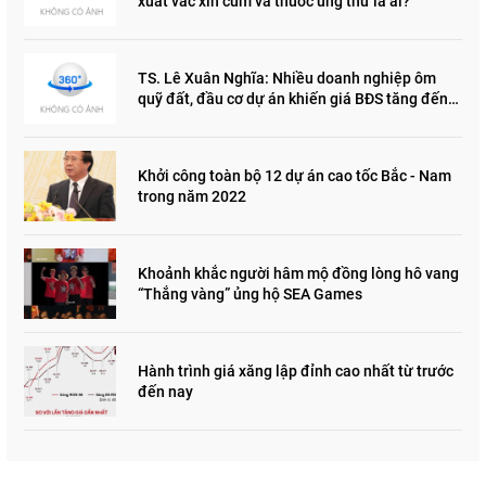
xuất vắc xin cúm và thuốc ung thư là ai?
TS. Lê Xuân Nghĩa: Nhiều doanh nghiệp ôm
quỹ đất, đầu cơ dự án khiến giá BĐS tăng đến
"đau lòng"
Khởi công toàn bộ 12 dự án cao tốc Bắc - Nam
trong năm 2022
Khoảnh khắc người hâm mộ đồng lòng hô vang
“Thắng vàng” ủng hộ SEA Games
Hành trình giá xăng lập đỉnh cao nhất từ trước
đến nay