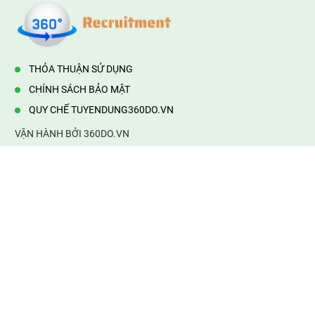
THỎA THUẬN SỬ DỤNG
CHÍNH SÁCH BẢO MẬT
QUY CHẾ TUYENDUNG360DO.VN
VẬN HÀNH BỞI 360DO.VN
Địa chỉ:
232/42/16 Hương Lộ 80, Bình Hưng Hoà B,Bình Tân,
TP.HCM
Điện thoại:
0903177877
Email:
mail@web360do.vn
Website:
https://tuyendung360.vn