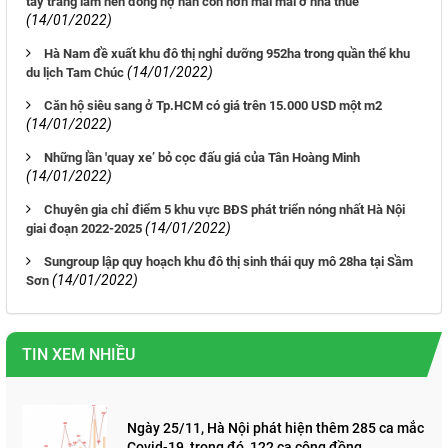
tay trắng làm nên đống nợ nần còn hơn mãi mãi ở nhà thuê
(14/01/2022)
Hà Nam đề xuất khu đô thị nghỉ dưỡng 952ha trong quần thể khu
(14/01/2022)
du lịch Tam Chúc
Căn hộ siêu sang ở Tp.HCM có giá trên 15.000 USD một m2
(14/01/2022)
Những lần 'quay xe’ bỏ cọc đấu giá của Tân Hoàng Minh
(14/01/2022)
Chuyên gia chỉ điểm 5 khu vực BĐS phát triển nóng nhất Hà Nội
(14/01/2022)
giai đoạn 2022-2025
Sungroup lập quy hoạch khu đô thị sinh thái quy mô 28ha tại Sầm
(14/01/2022)
Sơn
TIN XEM NHIỀU
Ngày 25/11, Hà Nội phát hiện thêm 285 ca mắc
Covid-19, trong đó, 122 ca cộng đồng