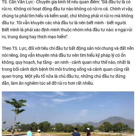
TS. Cấn Văn Lực - Chuyên gia kinh tế nêu quan điểm: “Đã đầu tư là có
rủi ro. Không có hoạt động đầu tư nào không có rủi ro cả. Chính vì vậy,
chúng ta phải tìm hiểu và kiểm soát, chứ không phải vì rủi ro mà không
đầu tư. Tôi vẫn khuyên các nhà đầu tư là nên biết mình - biết người.
Biết mình là phải xác định mình thuộc nhóm nhà đầu tư nào: e ngại rủi
ro, trung dung hay thích mạo hiểm”.
Theo TS. Lực, đối với tiêu chí đầu tư bất động sản nói chung và đất nền
nói riêng, ông vẫn khuyên nhà đầu tư nên tìm hiểu kỹ pháp lý có ổn
không, quy hoạch, hạ tầng - an ninh - cảnh quan như thế nào, nhất là
trong bối cảnh dịch bệnh thì môi trường sống và cảnh quan cũng rất
quan trọng. Một yếu tố nữa là chủ đầu tư, những chủ đầu tư đứng
đắn, làm ăn nghiêm túc sẽ đỡ rủi ro hơn rất nhiều.