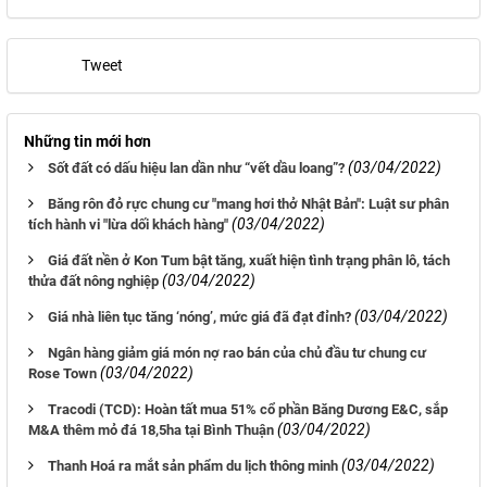
Tweet
Những tin mới hơn
(03/04/2022)
Sốt đất có dấu hiệu lan dần như “vết dầu loang”?
Băng rôn đỏ rực chung cư "mang hơi thở Nhật Bản": Luật sư phân
(03/04/2022)
tích hành vi "lừa dối khách hàng"
Giá đất nền ở Kon Tum bật tăng, xuất hiện tình trạng phân lô, tách
(03/04/2022)
thửa đất nông nghiệp
(03/04/2022)
Giá nhà liên tục tăng ‘nóng’, mức giá đã đạt đỉnh?
Ngân hàng giảm giá món nợ rao bán của chủ đầu tư chung cư
(03/04/2022)
Rose Town
Tracodi (TCD): Hoàn tất mua 51% cổ phần Băng Dương E&C, sắp
(03/04/2022)
M&A thêm mỏ đá 18,5ha tại Bình Thuận
(03/04/2022)
Thanh Hoá ra mắt sản phẩm du lịch thông minh