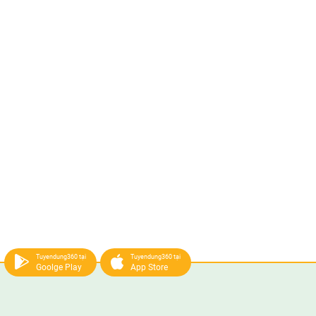
Tuyendung360 tại
Tuyendung360 tại
Goolge Play
App Store