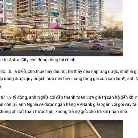
 tư Astral City chủ động dòng tài chính
ó. Dù là để ở, cho thuê hay đầu tư, tôi thấy đều đáp ứng được, nhất là g
 lộ đang được quy hoạch nữa nên tiềm năng tăng giá còn cao lắm!", anh N
y.
 từ 1,9 tỷ đồng, anh Nghĩa chỉ cần thanh toán 30% giá trị căn hộ đến khi
n còn lại, anh Nghĩa sẽ được ngân hàng VPBank giải ngân với gói vay tài
không phí tất toán trước hạn, không trả nợ gốc cho tới khi nhận nhà.