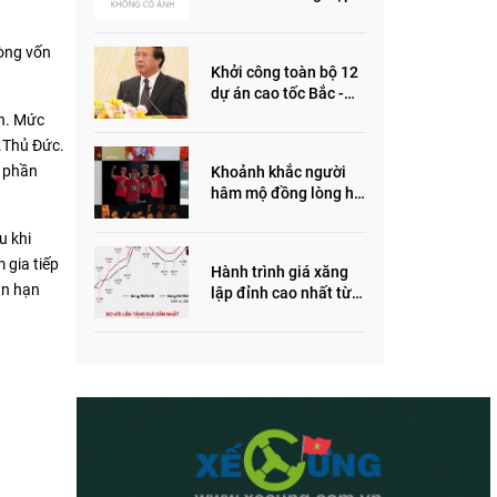
ôm quỹ đất, đầu cơ dự
án khiến giá BĐS tăng
dòng vốn
đến "đau lòng"
Khởi công toàn bộ 12
dự án cao tốc Bắc -
Nam trong năm 2022
ăn. Mức
P.Thủ Đức.
, phần
Khoảnh khắc người
hâm mộ đồng lòng hô
vang “Thắng vàng”
ủng hộ SEA Games
u khi
 gia tiếp
Hành trình giá xăng
ân hạn
lập đỉnh cao nhất từ
trước đến nay