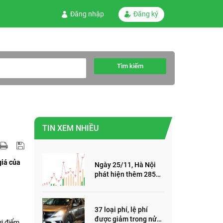
Đăng nhập
Đăng ký
Tìm kiếm
TIN XEM NHIỀU
giá của
Ngày 25/11, Hà Nội
phát hiện thêm 285
ca mắc Covid-19,
trong đó, 122 ca cộng
đồng
37 loại phí, lệ phí
được giảm trong nửa
ời điểm