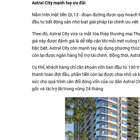
Astral City mạnh tay ưu đãi
Nằm trên mặt tiền QL13 - đoạn đường được quy hoạch thà
đầu tư bất động sản nhờ loạt giải pháp tài chính ưu việt.
Theo đó, Astral City vừa ra mắt tòa tháp thương mại The
giá này được đánh giá là dễ tiếp cận khi mỗi mét vuông t
Đặc biệt, Astral City còn mạnh tay áp dụng phương thức 
còn lại được ngân hàng hỗ trợ tài chính. Đồng thời, Ast
Cụ thể, khách hàng chỉ cần khoản vốn ban đầu từ 190 tri
thanh toán đợt đầu, phần tiền còn lại được chia nhỏ và 
sức cho quá trình cân đối dòng vốn của cư dân Astral Cit
gốc và tài trợ lãi trong vòng 24 tháng