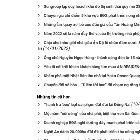
Sungroup lập quy hoạch khu đô thị sinh thái quy mô 2
Chuyên gia chỉ điểm 5 khu vực BĐS phát triển nóng n
Những lần 'quay xe’ bỏ cọc đấu giá của Tân Hoàng Mi
Năm 2022 sẽ là năm đầy thú vị của thị trường nhà phố, 
Chịu chơi như giới nhà giàu Ấn Độ tổ chức đám cưới: S
(14/01/2022)
trí
Ông chủ Nguyễn Ngọc Hùng - thành công đến từ 15 năm
Yếu tố nổi trội khiến khách hàng tìm mua AN RESIDE
Khám phá một Nhật Bản thu nhỏ tại Yoko Onsen Quan
Chuyển đổi số hóa – “Điểm tới hạn” đã chạm ngưỡng 
Những tin cũ hơn
(10
Thanh tra 'bóc' loạt sai phạm đất đai tại Đồng Nai
Một năm “nổi sóng” của nhà phố, biệt thự ven Sài Gòn
Doanh nghiệp BĐS nghỉ dưỡng đẩy mạnh phát triển cá
Nghệ An dành 20.000ha đất để phát triển khu công ng