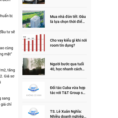
đầu năm 2022
chuẩn bị
Mua nhà đón tết: Đâu
là lựa chọn thời điểm
này?
 đầu tư sẽ
Cho vay kiểu gì khi nới
room tín dụng?
 cao cùng
óng mặt"
Người bước qua tuổi
40, học nhanh cách
/m2, tăng
sống thông minh này,
2. Giá sơ
nửa đời sau thêm
i
phần an yên
Đối tác Cuba vừa hợp
tác với T&T Group sản
xuất vắc xin cúm và
ng sang
thuốc ung thư là ai?
 giá chỉ
TS. Lê Xuân Nghĩa:
Nhiều doanh nghiệp