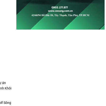
ự án
anh Khôi
olf Sông