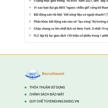
5 hạng mục giao thông “về đích” năm 2021, làm “dậy 
Vì sao loạt đại gia BĐS "ngược chiều gió" công bố tham
(
Bất động sản Hà Nội: 'Sốt nóng' liệu có nguội nhanh?
Phân khúc bất động sản nào sẽ “tạo sóng” thị trường
Cháy chung cư lớn nhất lịch sử New York, ít nhất 19 n
FLC lập kỷ lục giao dịch 135 triệu cổ phiếu trong 1 ph
THỎA THUẬN SỬ DỤNG
CHÍNH SÁCH BẢO MẬT
QUY CHẾ TUYENDUNG360DO.VN