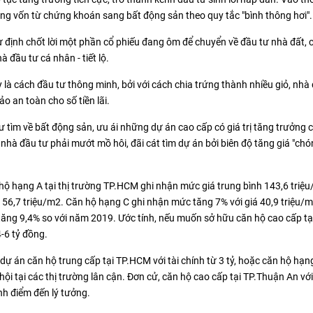
dòng vốn từ chứng khoán sang bất động sản theo quy tắc "bình thông hơi".
ự định chốt lời một phần cổ phiếu đang ôm để chuyển về đầu tư nhà đất, 
đầu tư cá nhân - tiết lộ.
 là cách đầu tư thông minh, bởi với cách chia trứng thành nhiều giỏ, nhà
o an toàn cho số tiền lãi.
tư tìm về bất động sản, ưu ái những dự án cao cấp có giá trị tăng trưởng
nhà đầu tư phải mướt mồ hôi, đãi cát tìm dự án bởi biên độ tăng giá "ch
ộ hạng A tại thị trường TP.HCM ghi nhận mức giá trung bình 143,6 triệu
 56,7 triệu/m2. Căn hộ hạng C ghi nhận mức tăng 7% với giá 40,9 triệu/m
ăng 9,4% so với năm 2019. Ước tính, nếu muốn sở hữu căn hộ cao cấp tạ
4-6 tỷ đồng.
 dự án căn hộ trung cấp tại TP.HCM với tài chính từ 3 tỷ, hoặc căn hộ hạ
 hội tại các thị trường lân cận. Đơn cử, căn hộ cao cấp tại TP.Thuận An với
nh điểm đến lý tưởng.