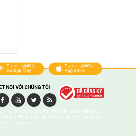
Tuyendung360 tại
Tuyendung360 tại
Goolge Play
App Store
ẾT NỐI VỚI CHÚNG TÔI
 tin tuyển dụng thành viên phải chịu trách nhiệm của
 360do.vn không chịu bất cứ trách nhiệm về thông tin
ự thật. Xin cảm ơn!