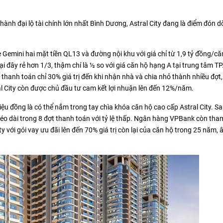
nh đại lộ tài chính lớn nhất Bình Dương, Astral City đang là điểm đón 
 Gemini hai mặt tiền QL13 và đường nội khu với giá chỉ từ 1,9 tỷ đồng/c
ại đây rẻ hơn 1/3, thậm chí là ½ so với giá căn hộ hạng A tại trung tâm T
thanh toán chỉ 30% giá trị đến khi nhận nhà và chia nhỏ thành nhiều đợt
ral City còn được chủ đầu tư cam kết lợi nhuận lên đến 12%/năm.
ệu đồng là có thể nắm trong tay chìa khóa căn hộ cao cấp Astral City. Sa
kéo dài trong 8 đợt thanh toán với tỷ lệ thấp. Ngân hàng VPBank còn tham
y với gói vay ưu đãi lên đến 70% giá trị còn lại của căn hộ trong 25 năm, 