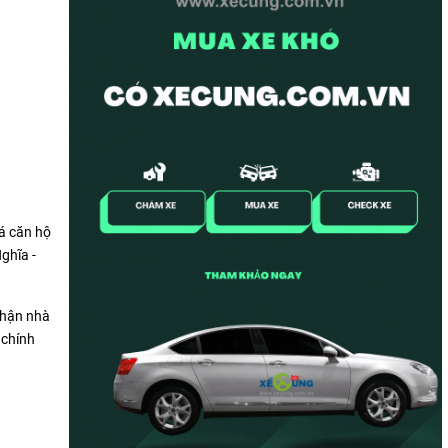
iá căn hộ
ghĩa -
 nhận nhà
 chính