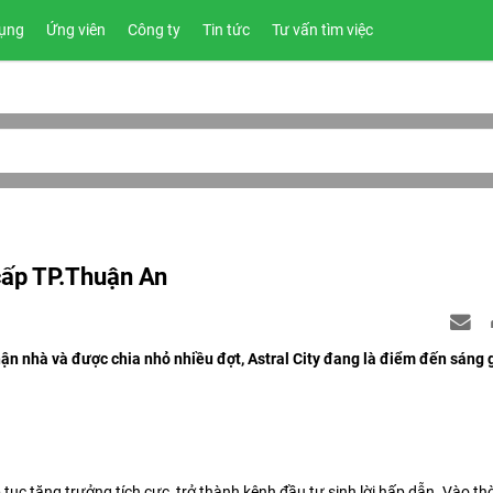
ụng
Ứng viên
Công ty
Tin tức
Tư vấn tìm việc
 cấp TP.Thuận An
hận nhà và được chia nhỏ nhiều đợt, Astral City đang là điểm đến sáng 
ục tăng trưởng tích cực, trở thành kênh đầu tư sinh lời hấp dẫn. Vào th