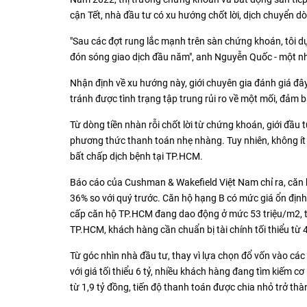
cận Tết, nhà đầu tư có xu hướng chốt lời, dịch chuyển 
"Sau các đợt rung lắc mạnh trên sàn chứng khoán, tôi d
đón sóng giao dịch đầu năm", anh Nguyễn Quốc - một nhà 
Nhận định về xu hướng này, giới chuyên gia đánh giá đây
tránh được tình trạng tập trung rủi ro về một mối, đảm bả
Từ dòng tiền nhàn rỗi chốt lời từ chứng khoán, giới đầu 
phương thức thanh toán nhẹ nhàng. Tuy nhiên, không ít 
bất chấp dịch bệnh tại TP.HCM.
Báo cáo của Cushman & Wakefield Việt Nam chỉ ra, căn h
36% so với quý trước. Căn hộ hạng B có mức giá ổn định
cấp căn hộ TP.HCM đang dao động ở mức 53 triệu/m2, t
TP.HCM, khách hàng cần chuẩn bị tài chính tối thiểu từ 
Từ góc nhìn nhà đầu tư, thay vì lựa chọn đổ vốn vào các
với giá tối thiểu 6 tỷ, nhiều khách hàng đang tìm kiếm cơ
từ 1,9 tỷ đồng, tiến độ thanh toán được chia nhỏ trở thà