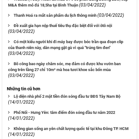
(03/04/2022)
M&A thêm mỏ đá 18,5ha tại Bình Thuận
(03/04/2022)
Thanh Hoá ra mắt sản phẩm du lịch thông minh
Đề xuất gia hạn nộp thuế tiêu thụ đặc biệt đối với ôtô nội
(03/04/2022)
Có một kiểu người khi đi máy bay được bóc trần qua đoạn clip
của thanh niên này, dân mạng gật gù vì quá "trúng tim đen"
(03/04/2022)
Bõ công bao ngày chăm sóc, mẹ đảm có được khu vườn ban
công trên tầng 27 chỉ 10m² mà hoa tươi khoe sắc bốn mùa
(03/04/2022)
Những tin cũ hơn
Lộ diện nhà phố 2 mặt tiền đón sóng đầu tư BĐS Tây Nam Bộ
(14/01/2022)
Phố Nối - Hưng Yên: tâm điểm đón sóng đầu tư năm 2022
(14/01/2022)
Không gian sống an yên chất lượng quốc tế tại khu Đông TP. HCM
(14/01/2022)