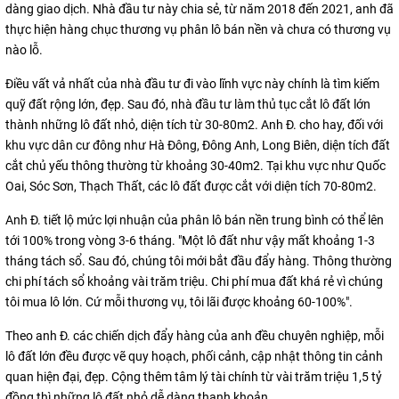
dàng giao dịch. Nhà đầu tư này chia sẻ, từ năm 2018 đến 2021, anh đã
thực hiện hàng chục thương vụ phân lô bán nền và chưa có thương vụ
nào lỗ.
Điều vất vả nhất của nhà đầu tư đi vào lĩnh vực này chính là tìm kiếm
quỹ đất rộng lớn, đẹp. Sau đó, nhà đầu tư làm thủ tục cắt lô đất lớn
thành những lô đất nhỏ, diện tích từ 30-80m2. Anh Đ. cho hay, đối với
khu vực dân cư đông như Hà Đông, Đông Anh, Long Biên, diện tích đất
cắt chủ yếu thông thường từ khoảng 30-40m2. Tại khu vực như Quốc
Oai, Sóc Sơn, Thạch Thất, các lô đất được cắt với diện tích 70-80m2.
Anh Đ. tiết lộ mức lợi nhuận của phân lô bán nền trung bình có thể lên
tới 100% trong vòng 3-6 tháng. "Một lô đất như vậy mất khoảng 1-3
tháng tách sổ. Sau đó, chúng tôi mới bắt đầu đẩy hàng. Thông thường
chi phí tách sổ khoảng vài trăm triệu. Chi phí mua đất khá rẻ vì chúng
tôi mua lô lớn. Cứ mỗi thương vụ, tôi lãi được khoảng 60-100%".
Theo anh Đ. các chiến dịch đẩy hàng của anh đều chuyên nghiệp, mỗi
lô đất lớn đều được vẽ quy hoạch, phối cảnh, cập nhật thông tin cảnh
quan hiện đại, đẹp. Cộng thêm tâm lý tài chính từ vài trăm triệu 1,5 tỷ
đồng thì những lô đất nhỏ dễ dàng thanh khoản.