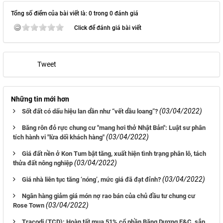
Tổng số điểm của bài viết là: 0 trong 0 đánh giá
Click để đánh giá bài viết
Tweet
Những tin mới hơn
(03/04/2022)
Sốt đất có dấu hiệu lan dần như “vết dầu loang”?
Băng rôn đỏ rực chung cư "mang hơi thở Nhật Bản": Luật sư phân
(03/04/2022)
tích hành vi "lừa dối khách hàng"
Giá đất nền ở Kon Tum bật tăng, xuất hiện tình trạng phân lô, tách
(03/04/2022)
thửa đất nông nghiệp
(03/04/2022)
Giá nhà liên tục tăng ‘nóng’, mức giá đã đạt đỉnh?
Ngân hàng giảm giá món nợ rao bán của chủ đầu tư chung cư
(03/04/2022)
Rose Town
Tracodi (TCD): Hoàn tất mua 51% cổ phần Băng Dương E&C, sắp