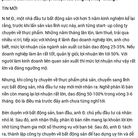
TIN MỚI
N.M.Đ., một nhà đầu tư bất động sản với hơn 5 năm kinh nghiệm kể lại
rằng, trước khi lấn sân vào lĩnh vực này, anh từng start- up công ty
chuyên về thực phẩm. Những năm tháng lăn lộn, làm thuê, trải qua
nhiều vị trí, tiếp xúc với không ít lãnh đạo doanh nghiệp lớn, anh cho
biết, mức lợi nhuận của ngành sản xuất cơ bản dao động 25-35%. Nếu
doanh nghiệp làm ăn rất tốt, quản lý giỏi, lợi nhuận lên tới 50%. Với
người làm kinh doanh liên quan sản xuất thì mức lợi nhuận như vậy rất
lớn và đáng ngưỡng mộ.
Nhưng, khi công ty chuyên về thực phẩm phá sản, chuyển sang lĩnh
vực bất động sản, nhà đầu tư này mới mới nhận ra: Nghề phân lô bán
nền còn mang lại lợi nhuận rất lớn, dao động 50-100% trong vòng 3-6
tháng. Đó là điều mà trước đây anh chưa từng nghĩ tới.
Bén duyên với bất động sản, ban đầu, anh Đ. chủ yếu đầu tư cá nhân
nhỏ lẻ. Sau đó, anh nhận thấy, phân lô bán nền mang lại khoản lời lớn
nhờ từng tham gia một số thương vụ với bạn bè. Sau đó, anh Đ. tách
ra, thành lập công ty chuyên về bất động sản để tạo dựng uy tín và dễ