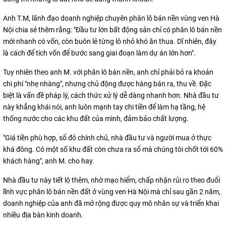
Anh T.M, lãnh đạo doanh nghiệp chuyên phân lô bán nền vùng ven Hà
Nội chia sẻ thêm rằng: "Đầu tư lớn bất động sản chỉ có phân lô bán nền
mới nhanh có vốn, còn buôn lẻ từng lô nhỏ khó ăn thua. Dĩ nhiên, đây
là cách để tích vốn để bước sang giai đoạn làm dự án lớn hơn".
Tuy nhiên theo anh M. với phân lô bán nền, anh chỉ phải bỏ ra khoản
chi phí "nhẹ nhàng", nhưng chủ động được hàng bán ra, thu về. Đặc
biệt là vấn đề pháp lý, cách thức xử lý dễ dàng nhanh hơn. Nhà đầu tư
này khẳng khái nói, anh luôn mạnh tay chi tiền để làm hạ tầng, hệ
thống nước cho các khu đất của mình, đảm bảo chất lượng.
"Giá tiền phù hợp, sổ đỏ chính chủ, nhà đầu tư và người mua ở thực
khá đông. Có một số khu đất còn chưa ra sổ mà chúng tôi chốt tới 60%
khách hàng", anh M. cho hay.
Nhà đầu tư này tiết lộ thêm, nhờ mạo hiểm, chấp nhận rủi ro theo đuổi
lĩnh vực phân lô bán nền đất ở vùng ven Hà Nội mà chỉ sau gần 2 năm,
doanh nghiệp của anh đã mở rộng được quy mô nhân sự và triển khai
nhiều địa bàn kinh doanh.