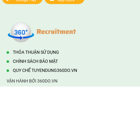
Goolge Play
App Store
THỎA THUẬN SỬ DỤNG
CHÍNH SÁCH BẢO MẬT
QUY CHẾ TUYENDUNG360DO.VN
VẬN HÀNH BỞI 360DO.VN
Địa chỉ:
232/42/16 Hương Lộ 80, Bình Hưng Hoà B,Bình Tân,
TP.HCM
Điện thoại:
0903177877
Email:
mail@web360do.vn
Website:
https://tuyendung360.vn