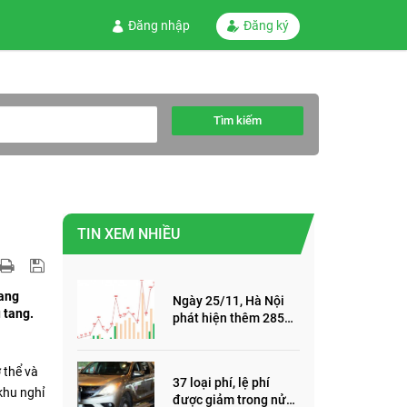
Đăng nhập
Đăng ký
Tìm kiếm
TIN XEM NHIỀU
uang
Ngày 25/11, Hà Nội
 tang.
phát hiện thêm 285
ca mắc Covid-19,
trong đó, 122 ca cộng
đồng
 thể và
37 loại phí, lệ phí
khu nghỉ
được giảm trong nửa