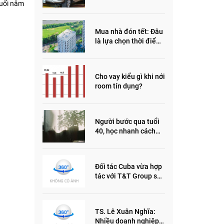
cuối năm
đầu năm 2022
Mua nhà đón tết: Đâu
là lựa chọn thời điểm
này?
Cho vay kiểu gì khi nới
room tín dụng?
Người bước qua tuổi
40, học nhanh cách
sống thông minh này,
nửa đời sau thêm
phần an yên
Đối tác Cuba vừa hợp
tác với T&T Group sản
xuất vắc xin cúm và
thuốc ung thư là ai?
TS. Lê Xuân Nghĩa:
Nhiều doanh nghiệp