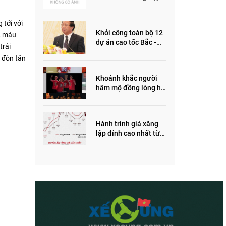
ôm quỹ đất, đầu cơ dự
án khiến giá BĐS tăng
 tới với
đến "đau lòng"
Khởi công toàn bộ 12
, máu
dự án cao tốc Bắc -
trải
Nam trong năm 2022
 đón tân
Khoảnh khắc người
hâm mộ đồng lòng hô
vang “Thắng vàng”
ủng hộ SEA Games
Hành trình giá xăng
lập đỉnh cao nhất từ
trước đến nay