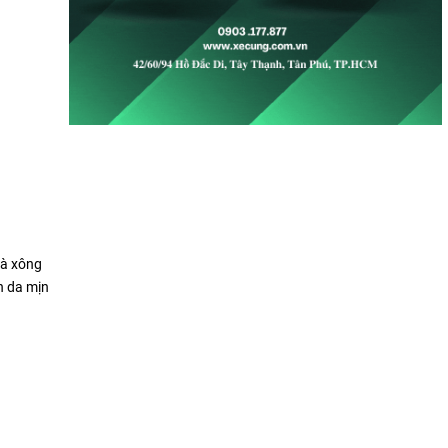
và xông
n da mịn