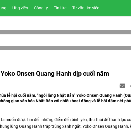
ụng
Ứng viên
Công ty
Tin tức
Tư vấn tìm việc
i Yoko Onsen Quang Hanh dịp cuối năm
 mùa lễ hội cuối năm, “ngôi làng Nhật Bản” Yoko Onsen Quang Hanh (Q
ông gian văn hóa Nhật Bản với nhiều hoạt động và lễ hội đậm nét phù
 ta muốn được tìm đến những điểm đến bình yên, thư thái để thanh lọc cơ
a thung lũng Quang Hanh trập trùng xanh ngắt, Yoko Onsen Quang Hanh, 