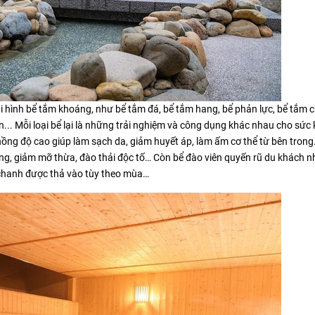
i hình bể tắm khoáng, như bể tắm đá, bể tắm hang, bể phản lực, bể tắm 
n... Mỗi loại bể lại là những trải nghiệm và công dụng khác nhau cho sức
nồng độ cao giúp làm sạch da, giảm huyết áp, làm ấm cơ thể từ bên trong
àng, giảm mỡ thừa, đào thải độc tố… Còn bể đào viên quyến rũ du khách 
y chanh được thả vào tùy theo mùa…