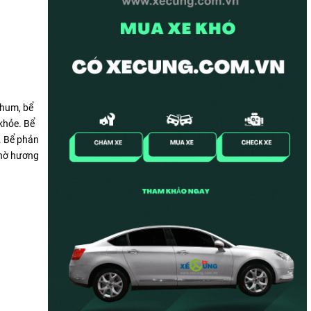
chum, bể
 khỏe. Bể
. Bể phản
nhờ hương