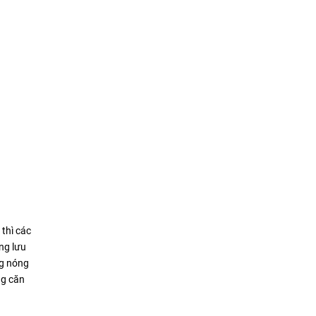
thì các
ng lưu
ng nóng
ng căn