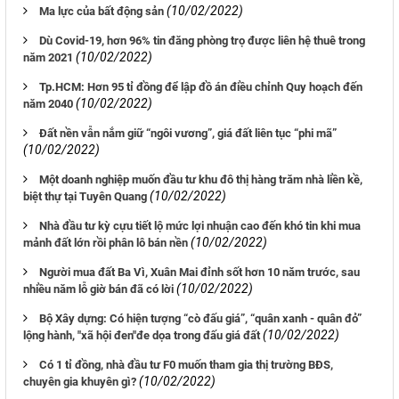
(10/02/2022)
Ma lực của bất động sản
Dù Covid-19, hơn 96% tin đăng phòng trọ được liên hệ thuê trong
(10/02/2022)
năm 2021
Tp.HCM: Hơn 95 tỉ đồng để lập đồ án điều chỉnh Quy hoạch đến
(10/02/2022)
năm 2040
Đất nền vẫn nắm giữ “ngôi vương”, giá đất liên tục “phi mã”
(10/02/2022)
Một doanh nghiệp muốn đầu tư khu đô thị hàng trăm nhà liền kề,
(10/02/2022)
biệt thự tại Tuyên Quang
Nhà đầu tư kỳ cựu tiết lộ mức lợi nhuận cao đến khó tin khi mua
(10/02/2022)
mảnh đất lớn rồi phân lô bán nền
Người mua đất Ba Vì, Xuân Mai đỉnh sốt hơn 10 năm trước, sau
(10/02/2022)
nhiều năm lỗ giờ bán đã có lời
Bộ Xây dựng: Có hiện tượng “cò đấu giá”, “quân xanh - quân đỏ”
(10/02/2022)
lộng hành, "xã hội đen"đe dọa trong đấu giá đất
Có 1 tỉ đồng, nhà đầu tư F0 muốn tham gia thị trường BĐS,
(10/02/2022)
chuyên gia khuyên gì?