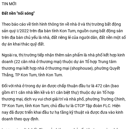
TIN MỚI
Đất nền "nổi sóng"
Theo báo cáo về tình hình thông tin về nhà ở và thị trường bất động
sản quý I/2022 trên địa bàn tỉnh Kon Tum, nguồn cung bất động sản
trên địa bàn chủ yếu là nhà, đất riêng lẻ của người dân, đất nền một số
dự án khai thác quỹ đất.
Ngoài ra, thị trường tiếp nhận thêm sản phẩm là nhà phố kết hợp kinh
doanh (22 căn nhà ở thương mại) thuộc dự án Tổ hợp Trung tâm
thương mại kết hợp nhà ở thương mại (shophouse), phường Quyết
Thắng, TP Kon Tum, tỉnh Kon Tum.
Đối với nhà ở trong dự án được chấp thuận đầu tư là 472 căn (bao
gồm 411 căn nhà liền kề và 61 căn biệt thự) thuộc dự án Tổ hợp
thương mại, dịch vụ vui chơi giải trí và nhà phố, phường Trường Chinh,
TP Kon Tum, tỉnh Kon Tum; chủ đầu tư là CTCP Tập đoàn FLC. Hiện
nay đã được triển khai đầu tư hạ tầng kỹ thuật và được đưa vào kinh
doanh theo quy định.