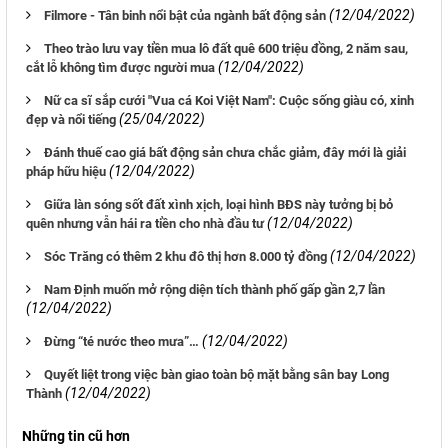
(12/04/2022)
Filmore - Tân binh nổi bật của ngành bất động sản
Theo trào lưu vay tiền mua lô đất quê 600 triệu đồng, 2 năm sau,
(12/04/2022)
cắt lỗ không tìm được người mua
Nữ ca sĩ sắp cưới "Vua cá Koi Việt Nam": Cuộc sống giàu có, xinh
(25/04/2022)
đẹp và nổi tiếng
Đánh thuế cao giá bất động sản chưa chắc giảm, đây mới là giải
(12/04/2022)
pháp hữu hiệu
Giữa làn sóng sốt đất xình xịch, loại hình BĐS này tưởng bị bỏ
(12/04/2022)
quên nhưng vẫn hái ra tiền cho nhà đầu tư
(12/04/2022)
Sóc Trăng có thêm 2 khu đô thị hơn 8.000 tỷ đồng
Nam Định muốn mở rộng diện tích thành phố gấp gần 2,7 lần
(12/04/2022)
(12/04/2022)
Đừng “té nước theo mưa”…
Quyết liệt trong việc bàn giao toàn bộ mặt bằng sân bay Long
(12/04/2022)
Thành
Những tin cũ hơn