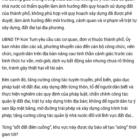
nhà nước có thẩm quyền làm ảnh hưởng đến quy hoạch sử dụng đất
của thành phố, không phù hợp với quy hoạch xây dựng đã được phê
duyệt, làm ảnh hưởng đến môi trường, cảnh quan và vi phạm về trật tự
xây dựng, đất đai tại địa phương.
UBND TP Kon Tum yêu cầu các cơ quan, đơn vị thuộc thành phố, Ủy
ban nhân dân các xã, phường khuyến cáo đến cán bộ công chức, viên
chức, người dân trên địa bàn nâng cao tinh thần cảnh giác trước các
hình thức tư vấn, môi giới, dịch vụ bất động sản nhưng chưa rõ thông
tin, tránh gây thiệt hại về tài sản.
Bên cạnh đó, tăng cường công tác tuyên truyền, phổ biến, giáo dục
pháp luật về đất đai, xây dựng đến từng thôn, tổ để người dân biết và
thực hiện nghiêm các quy định của pháp luật; chấn chỉnh công tác
quản lý đất đai, trật tự xây dựng trên địa bàn; không để người dân tự ý
san lấp mặt bằng, mở đường trái phép và xây dựng công trình trái
phép; tăng cường công tác quản lý nhà nước đối với lĩnh vực đất đai…
Từng “sốt đất điên cuồng”, khu vực này được dự báo sẽ tạo “sóng” thời
gian tới?