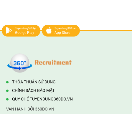
Tuyendung360 tại
Tuyendung360 tại
Goolge Play
App Store
THỎA THUẬN SỬ DỤNG
CHÍNH SÁCH BẢO MẬT
QUY CHẾ TUYENDUNG360DO.VN
VẬN HÀNH BỞI 360DO.VN
Địa chỉ:
232/42/16 Hương Lộ 80, Bình Hưng Hoà B,Bình Tân,
TP.HCM