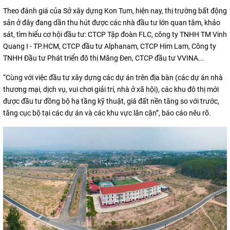
Theo đánh giá của Sở xây dựng Kon Tum, hiện nay, thị trường bất động
sản ở đây đang dần thu hút được các nhà đầu tư lớn quan tâm, khảo
sát, tìm hiểu cơ hội đầu tư: CTCP Tập đoàn FLC, công ty TNHH TM Vinh
Quang I - TP.HCM, CTCP đầu tư Alphanam, CTCP Him Lam, Công ty
TNHH Đầu tư Phát triển đô thị Măng Đen, CTCP đầu tư VVINA...
“Cùng với việc đầu tư xây dựng các dự án trên địa bàn (các dự án nhà
thương mại, dịch vụ, vui chơi giải trí, nhà ở xã hội), các khu đô thị mới
được đầu tư đồng bộ hạ tầng kỹ thuật, giá đất nền tăng so với trước,
tăng cục bộ tại các dự án và các khu vực lân cận”, báo cáo nêu rõ.