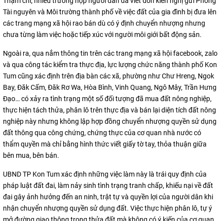
Thậm chí, nhiều trường hợp người dân đã viết đơn kiến nghị gửi Phòng
Tài nguyên và Môi trường thành phố về việc đất của gia đình bị đưa lên
các trang mạng xã hội rao bán dù có ý định chuyển nhượng nhưng
chưa từng làm việc hoặc tiếp xúc với người môi giới bất động sản.
Ngoài ra, qua nắm thông tin trên các trang mạng xã hội facebook, zalo
và qua công tác kiểm tra thực địa, lực lượng chức năng thành phố Kon
Tum cũng xác định trên địa bàn các xã, phường như Chư Hreng, Ngok
Bay, Đăk Cấm, Đăk Rơ Wa, Hòa Bình, Vinh Quang, Ngô Mây, Trần Hưng
Đạo… có xảy ra tình trạng một số đối tượng đã mua đất nông nghiệp,
thực hiện tách thửa, phân lô trên thực địa và bán lại diện tích đất nông
nghiệp này nhưng không lập hợp đồng chuyển nhượng quyền sử dụng
đất thông qua công chứng, chứng thực của cơ quan nhà nước có
thẩm quyền mà chỉ bằng hình thức viết giấy tờ tay, thỏa thuận giữa
bên mua, bên bán.
UBND TP Kon Tum xác định những việc làm này là trái quy định của
pháp luật đất đai, làm nảy sinh tình trạng tranh chấp, khiếu nại về đất
đai gây ảnh hưởng đến an ninh, trật tự và quyền lợi của người dân khi
nhận chuyển nhượng quyền sử dụng đất. Việc thực hiện phân lô, tự ý
mở đường giao thông trong thửa đất mà không có ý kiến của cơ quan