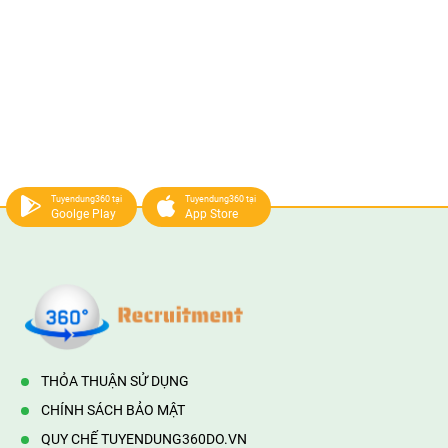
Tuyendung360 tại
Tuyendung360 tại
Goolge Play
App Store
THỎA THUẬN SỬ DỤNG
CHÍNH SÁCH BẢO MẬT
QUY CHẾ TUYENDUNG360DO.VN