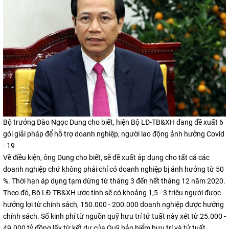
Bộ trưởng Đào Ngọc Dung cho biết, hiện Bộ LĐ-TB&XH đang đề xuất 6
gói giải pháp để hỗ trợ doanh nghiệp, người lao động ảnh hưởng Covid
- 19
Về điều kiện, ông Dung cho biết, sẽ đề xuất áp dụng cho tất cả các
doanh nghiệp chứ không phải chỉ có doanh nghiệp bị ảnh hưởng từ 50
%. Thời hạn áp dụng tạm dừng từ tháng 3 đến hết tháng 12 năm 2020.
Theo đó, Bộ LĐ-TB&XH ước tính sẽ có khoảng 1,5 - 3 triệu người được
hưởng lợi từ chính sách, 150.000 - 200.000 doanh nghiệp được hưởng
chính sách. Số kinh phí từ nguồn quỹ hưu trí tử tuất này xét từ 25.000 -
49.000 tỷ đồng lấy từ kết dư của Quỹ bảo hiểm hưu trí và tử tuất.