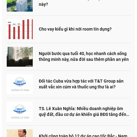
này?
Cho vay kiểu gì khi nới room tín dụng?
Người bước qua tuổi 40, học nhanh cách sống
thông minh này, nửa đời sau thêm phần an yên
Đối tác Cuba vừa hợp tác với T&T Group sản
xuất vắc xin cúm và thuốc ung thư là ai?
TS. Lê Xuân Nghĩa: Nhiều doanh nghiệp ôm
quỹ đất, đầu cơ dự án khiến giá BĐS tăng đến
"đau lòng"
Khởi công toàn bộ 12 dự án cao tốc Bắc - Nam