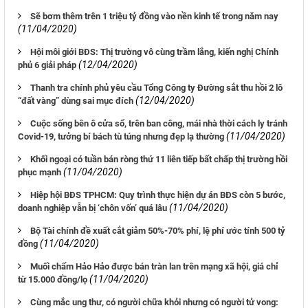
Sẽ bơm thêm trên 1 triệu tỷ đồng vào nền kinh tế trong năm nay
(11/04/2020)
Hội môi giới BĐS: Thị trường vô cùng trầm lắng, kiến nghị Chính
(12/04/2020)
phủ 6 giải pháp
Thanh tra chính phủ yêu cầu Tổng Công ty Đường sắt thu hồi 2 lô
(12/04/2020)
“đất vàng” dùng sai mục đích
Cuộc sống bên ô cửa sổ, trên ban công, mái nhà thời cách ly tránh
(11/04/2020)
Covid-19, tưởng bí bách tù túng nhưng đẹp lạ thường
Khối ngoại có tuần bán ròng thứ 11 liên tiếp bất chấp thị trường hồi
(11/04/2020)
phục mạnh
Hiệp hội BĐS TPHCM: Quy trình thực hiện dự án BĐS còn 5 bước,
(11/04/2020)
doanh nghiệp vẫn bị ‘chôn vốn’ quá lâu
Bộ Tài chính đề xuất cắt giảm 50%-70% phí, lệ phí ước tính 500 tỷ
(11/04/2020)
đồng
Muối chấm Hảo Hảo được bán tràn lan trên mạng xã hội, giá chỉ
(11/04/2020)
từ 15.000 đồng/lọ
Cùng mắc ung thư, có người chữa khỏi nhưng có người tử vong: