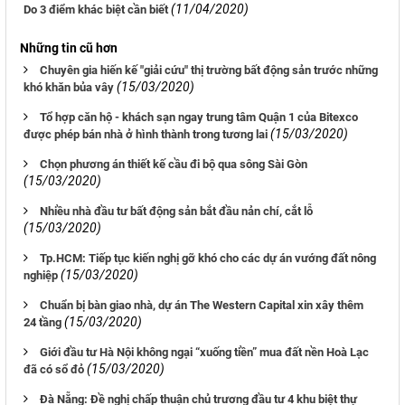
(11/04/2020)
Do 3 điểm khác biệt cần biết
Những tin cũ hơn
Chuyên gia hiến kế "giải cứu" thị trường bất động sản trước những
(15/03/2020)
khó khăn bủa vây
Tổ hợp căn hộ - khách sạn ngay trung tâm Quận 1 của Bitexco
(15/03/2020)
được phép bán nhà ở hình thành trong tương lai
Chọn phương án thiết kế cầu đi bộ qua sông Sài Gòn
(15/03/2020)
Nhiều nhà đầu tư bất động sản bắt đầu nản chí, cắt lỗ
(15/03/2020)
Tp.HCM: Tiếp tục kiến nghị gỡ khó cho các dự án vướng đất nông
(15/03/2020)
nghiệp
Chuẩn bị bàn giao nhà, dự án The Western Capital xin xây thêm
(15/03/2020)
24 tầng
Giới đầu tư Hà Nội không ngại “xuống tiền” mua đất nền Hoà Lạc
(15/03/2020)
đã có sổ đỏ
Đà Nẵng: Đề nghị chấp thuận chủ trương đầu tư 4 khu biệt thự