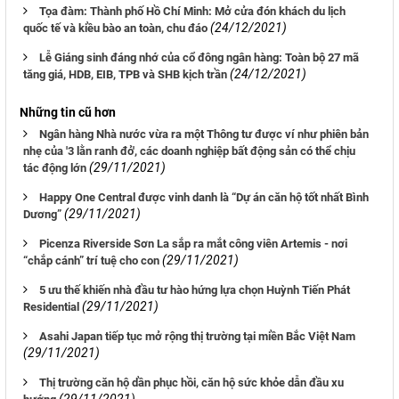
Tọa đàm: Thành phố Hồ Chí Minh: Mở cửa đón khách du lịch
(24/12/2021)
quốc tế và kiều bào an toàn, chu đáo
Lễ Giáng sinh đáng nhớ của cổ đông ngân hàng: Toàn bộ 27 mã
(24/12/2021)
tăng giá, HDB, EIB, TPB và SHB kịch trần
Những tin cũ hơn
Ngân hàng Nhà nước vừa ra một Thông tư được ví như phiên bản
nhẹ của '3 lằn ranh đỏ', các doanh nghiệp bất động sản có thể chịu
(29/11/2021)
tác động lớn
Happy One Central được vinh danh là “Dự án căn hộ tốt nhất Bình
(29/11/2021)
Dương”
Picenza Riverside Sơn La sắp ra mắt công viên Artemis - nơi
(29/11/2021)
“chắp cánh” trí tuệ cho con
5 ưu thế khiến nhà đầu tư hào hứng lựa chọn Huỳnh Tiến Phát
(29/11/2021)
Residential
Asahi Japan tiếp tục mở rộng thị trường tại miền Bắc Việt Nam
(29/11/2021)
Thị trường căn hộ dần phục hồi, căn hộ sức khỏe dẫn đầu xu
(29/11/2021)