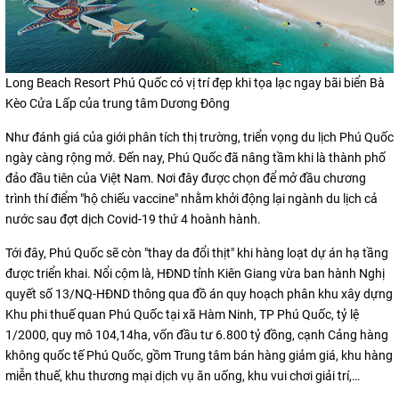
Long Beach Resort Phú Quốc có vị trí đẹp khi tọa lạc ngay bãi biển Bà
Kèo Cửa Lấp của trung tâm Dương Đông
Như đánh giá của giới phân tích thị trường, triển vọng du lịch Phú Quốc
ngày càng rộng mở. Đến nay, Phú Quốc đã nâng tầm khi là thành phố
đảo đầu tiên của Việt Nam. Nơi đây được chọn để mở đầu chương
trình thí điểm "hộ chiếu vaccine" nhằm khởi động lại ngành du lịch cả
nước sau đợt dịch Covid-19 thứ 4 hoành hành.
Tới đây, Phú Quốc sẽ còn "thay da đổi thịt" khi hàng loạt dự án hạ tầng
được triển khai. Nổi cộm là, HĐND tỉnh Kiên Giang vừa ban hành Nghị
quyết số 13/NQ-HĐND thông qua đồ án quy hoạch phân khu xây dựng
Khu phi thuế quan Phú Quốc tại xã Hàm Ninh, TP Phú Quốc, tỷ lệ
1/2000, quy mô 104,14ha, vốn đầu tư 6.800 tỷ đồng, cạnh Cảng hàng
không quốc tế Phú Quốc, gồm Trung tâm bán hàng giảm giá, khu hàng
miễn thuế, khu thương mại dịch vụ ăn uống, khu vui chơi giải trí,…