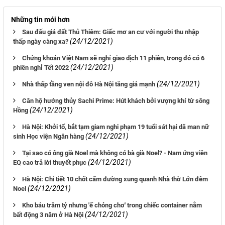
Những tin mới hơn
Sau đấu giá đất Thủ Thiêm: Giấc mơ an cư với người thu nhập
(24/12/2021)
thấp ngày càng xa?
Chứng khoán Việt Nam sẽ nghỉ giao dịch 11 phiên, trong đó có 6
(24/12/2021)
phiên nghỉ Tết 2022
(24/12/2021)
Nhà thấp tầng ven nội đô Hà Nội tăng giá mạnh
Căn hộ hướng thủy Sachi Prime: Hút khách bởi vượng khí từ sông
(24/12/2021)
Hồng
Hà Nội: Khởi tố, bắt tạm giam nghi phạm 19 tuổi sát hại dã man nữ
(24/12/2021)
sinh Học viện Ngân hàng
Tại sao có ông già Noel mà không có bà già Noel? - Nam ứng viên
(24/12/2021)
EQ cao trả lời thuyết phục
Hà Nội: Chi tiết 10 chốt cấm đường xung quanh Nhà thờ Lớn đêm
(24/12/2021)
Noel
Kho báu trăm tỷ nhưng 'ế chỏng chơ' trong chiếc container nằm
(24/12/2021)
bất động 3 năm ở Hà Nội