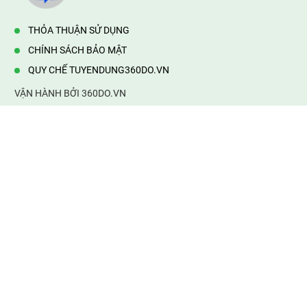
THỎA THUẬN SỬ DỤNG
CHÍNH SÁCH BẢO MẬT
QUY CHẾ TUYENDUNG360DO.VN
VẬN HÀNH BỞI 360DO.VN
Địa chỉ:
232/42/16 Hương Lộ 80, Bình Hưng Hoà B,Bình Tân,
TP.HCM
Điện thoại:
0903177877
Email:
mail@web360do.vn
Website:
https://tuyendung360.vn
KẾT NỐI VỚI CHÚNG TÔI