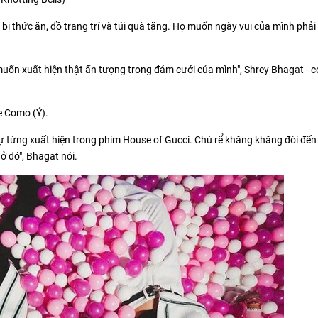
ị thức ăn, đồ trang trí và túi quà tặng. Họ muốn ngày vui của mình phải 
uốn xuất hiện thật ấn tượng trong đám cưới của mình", Shrey Bhagat - c
e Como (Ý).
hự từng xuất hiện trong phim House of Gucci. Chú rể khăng khăng đòi đế
ở đó", Bhagat nói.