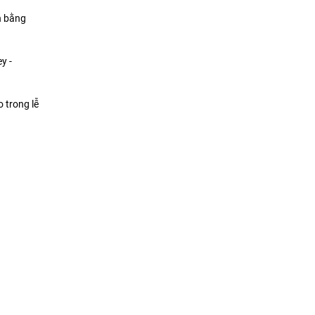
n bằng
y -
 trong lễ