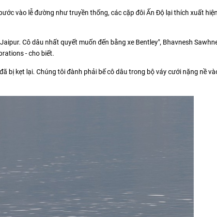
bước vào lễ đường như truyền thống, các cặp đôi Ấn Độ lại thích xuất hiệ
ở Jaipur. Cô dâu nhất quyết muốn đến bằng xe Bentley", Bhavnesh Sawhne
rations - cho biết.
ã bị kẹt lại. Chúng tôi đành phải bế cô dâu trong bộ váy cưới nặng nề vào