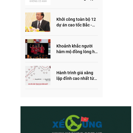
ôm quỹ đất, đầu cơ dự
án khiến giá BĐS tăng
đến "đau lòng"
Khởi công toàn bộ 12
dự án cao tốc Bắc -
Nam trong năm 2022
Khoảnh khắc người
hâm mộ đồng lòng hô
vang “Thắng vàng”
ủng hộ SEA Games
Hành trình giá xăng
lập đỉnh cao nhất từ
trước đến nay