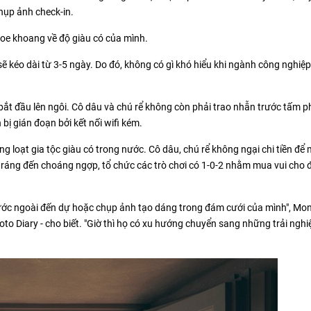
chụp ảnh check-in.
hoe khoang về độ giàu có của mình.
sẽ kéo dài từ 3-5 ngày. Do đó, không có gì khó hiểu khi ngành công nghiệp
 bắt đầu lên ngôi. Cô dâu và chú rể không còn phải trao nhẫn trước tấm 
ị gián đoạn bởi kết nối wifi kém.
g loạt gia tộc giàu có trong nước. Cô dâu, chú rể không ngại chi tiền để 
 tráng đến choáng ngợp, tổ chức các trò chơi có 1-0-2 nhằm mua vui cho
nước ngoài đến dự hoặc chụp ảnh tạo dáng trong đám cưới của mình", Mo
to Diary - cho biết. "Giờ thì họ có xu hướng chuyển sang những trải ngh