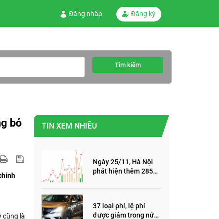
Đăng nhập
Đăng ký
Tìm kiếm
ng bỏ
TIN XEM NHIỀU
Ngày 25/11, Hà Nội
phát hiện thêm 285
chính
ca mắc Covid-19,
trong đó, 122 ca cộng
đồng
37 loại phí, lệ phí
được giảm trong nửa
y cũng là