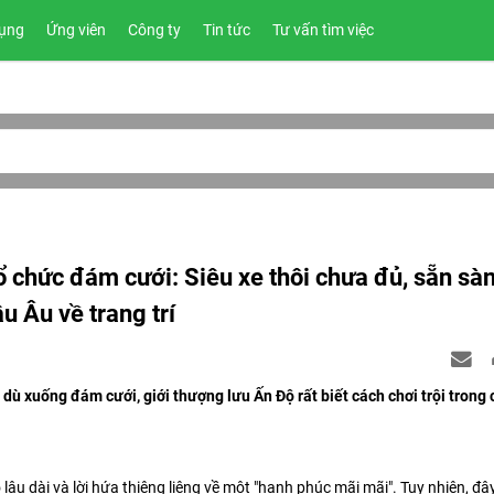
ụng
Ứng viên
Công ty
Tin tức
Tư vấn tìm việc
ổ chức đám cưới: Siêu xe thôi chưa đủ, sẵn sà
u Âu về trang trí
ù xuống đám cưới, giới thượng lưu Ấn Độ rất biết cách chơi trội trong 
lâu dài và lời hứa thiêng liêng về một "hạnh phúc mãi mãi". Tuy nhiên, đâ