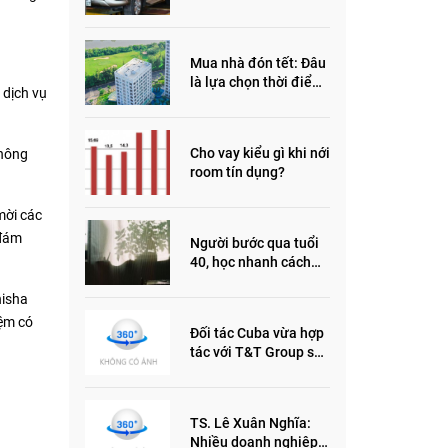
đầu năm 2022
Mua nhà đón tết: Đâu
là lựa chọn thời điểm
 dịch vụ
này?
Cho vay kiểu gì khi nới
phông
room tín dụng?
mời các
 đám
Người bước qua tuổi
40, học nhanh cách
sống thông minh này,
nisha
nửa đời sau thêm
phần an yên
iệm có
Đối tác Cuba vừa hợp
tác với T&T Group sản
xuất vắc xin cúm và
thuốc ung thư là ai?
TS. Lê Xuân Nghĩa:
Nhiều doanh nghiệp