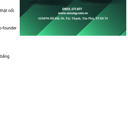
thật nổi
o-founder
n bằng