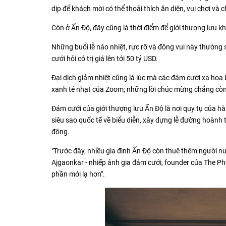
dịp để khách mời có thể thoải thích ăn diện, vui chơi và 
Còn ở Ấn Độ, đây cũng là thời điểm để giới thượng lưu k
Những buổi lễ náo nhiệt, rực rỡ và đông vui này thường 
cưới hỏi có trị giá lên tới 50 tỷ USD.
Đại dịch giảm nhiệt cũng là lúc mà các đám cưới xa hoa
xanh tẻ nhạt của Zoom; những lời chúc mừng chẳng còn b
Đám cưới của giới thượng lưu Ấn Độ là nơi quy tụ của hàn
siêu sao quốc tế về biểu diễn, xây dựng lễ đường hoành
đông.
"Trước đây, nhiều gia đình Ấn Độ còn thuê thêm người 
Ajgaonkar - nhiếp ảnh gia đám cưới, founder của The Pho
phần mới lạ hơn".