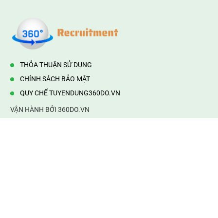
THỎA THUẬN SỬ DỤNG
CHÍNH SÁCH BẢO MẬT
QUY CHẾ TUYENDUNG360DO.VN
VẬN HÀNH BỞI 360DO.VN
Địa chỉ:
232/42/16 Hương Lộ 80, Bình Hưng Hoà B,Bình Tân,
TP.HCM
Điện thoại:
0903177877
Email:
mail@web360do.vn
Website:
https://tuyendung360.vn