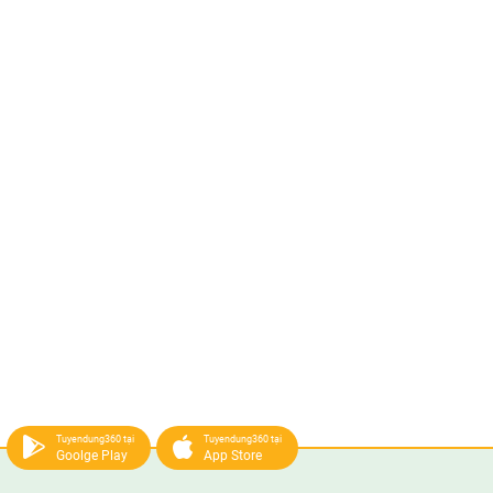
Tuyendung360 tại
Tuyendung360 tại
Goolge Play
App Store