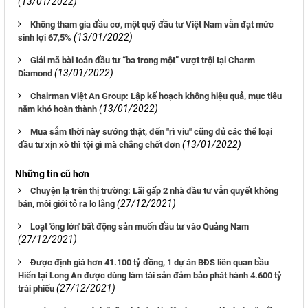
(13/01/2022)
Không tham gia đầu cơ, một quỹ đầu tư Việt Nam vẫn đạt mức
(13/01/2022)
sinh lợi 67,5%
Giải mã bài toán đầu tư “ba trong một” vượt trội tại Charm
(13/01/2022)
Diamond
Chairman Việt An Group: Lập kế hoạch không hiệu quả, mục tiêu
(13/01/2022)
năm khó hoàn thành
Mua sắm thời này sướng thật, đến "rì viu" cũng đủ các thể loại
(13/01/2022)
đầu tư xịn xò thì tội gì mà chẳng chốt đơn
Những tin cũ hơn
Chuyện lạ trên thị trường: Lãi gấp 2 nhà đầu tư vẫn quyết không
(27/12/2021)
bán, môi giới tỏ ra lo lắng
Loạt 'ông lớn' bất động sản muốn đầu tư vào Quảng Nam
(27/12/2021)
Được định giá hơn 41.100 tỷ đồng, 1 dự án BĐS liên quan bầu
Hiển tại Long An được dùng làm tài sản đảm bảo phát hành 4.600 tỷ
(27/12/2021)
trái phiếu