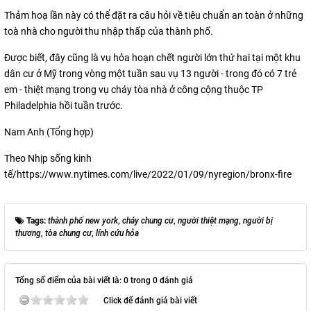
Thảm hoạ lần này có thể đặt ra câu hỏi về tiêu chuẩn an toàn ở những
toà nhà cho người thu nhập thấp của thành phố.
Được biết, đây cũng là vụ hỏa hoạn chết người lớn thứ hai tại một khu
dân cư ở Mỹ trong vòng một tuần sau vụ 13 người - trong đó có 7 trẻ
em - thiệt mạng trong vụ cháy tòa nhà ở công cộng thuộc TP
Philadelphia hồi tuần trước.
Nam Anh (Tổng hợp)
Theo Nhịp sống kinh
tế/https://www.nytimes.com/live/2022/01/09/nyregion/bronx-fire
Tags:
thành phố new york
,
cháy chung cư
,
người thiệt mạng
,
người bị
thương
,
tòa chung cư
,
lính cứu hỏa
Tổng số điểm của bài viết là: 0 trong 0 đánh giá
Click để đánh giá bài viết